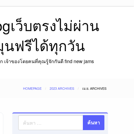
gเว็บตรงไม่ผ่าน
มุนฟรีได้ทุกวัน
 เจ้าของโดยคนที่คุณรู้จักกันดี find new jams
HOMEPAGE
2023 ARCHIVES
เม.ย. ARCHIVES