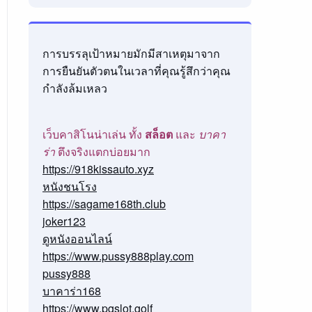
การบรรลุเป้าหมายมักมีสาเหตุมาจาก
การยืนยันตัวตนในเวลาที่คุณรู้สึกว่าคุณ
กำลังล้มเหลว
เว็บคาสิโนน่าเล่น ทั้ง
สล็อต
และ
บาคา
ร่า
ตึงจริงแตกบ่อยมาก
https://918kissauto.xyz
หนังชนโรง
https://sagame168th.club
joker123
ดูหนังออนไลน์
https://www.pussy888play.com
pussy888
บาคาร่า168
https://www.pgslot.golf