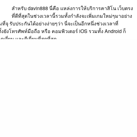
สำหรับ davin888 นี่คือ แหล่งการให้บริการคาสิโน เว็บตรง
ที่ดีที่สุดในช่วงเวลานี้รวมทั้งกำลังจะเพิ่มเกมใหม่ๆมาอย่าง
ี่จุ รับประกันได้อย่างง่ายๆว่า นี่จะเป็นอีกหนึ่งช่วงเวลาที่
ยังโทรศัพท์มือถือ หรือ คอมพิวเตอร์ iOS รวมทั้ง Android ก็
ี่ยม และดีเยี่ยมที่สุดที่สุด
รับการลงทุน และการให้บริการเชื่อถือว่า จะเป็นอีกหนึ่งวิถีทางที่
ี่ได้เปรียบความยอดเยี่ยม ของแนวทางการทำเงินที่ดีได้อย่างไม่
ะสามารถมั่งมีได้จริงดีได้จริง แล้วก็มาแรงที่สุด ของจริง อย่าง
็นตัวเลือก รวมทั้งตัวช่วยที่สำคัญตัวเลือก แล้วก็ตัวช่วยที่สุดยอด
 แล้วก็บางสิ่งบางอย่างที่ยอดเยี่ยม
รงที่สุด ที่นี่ พร้อมแล้วที่จะเป็นตัวแปรที่สำคัญ กับการให้
ได้จริง เป็นตัวแปรที่สุดยอดกับความมากมายหลากหลาย ที่เหมาะ
รวมไปถึงโอกาสที่ดีได้จริง จึงเป็นอีกหนึ่งความพร้อม ที่ได้รับการ
คาสิโนออนไลน์