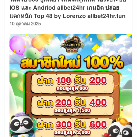
IOS และ Andriod allbet24hr เกมฮิต ปล่อย
แตกหนัก Top 48 by Lorenzo allbet24hr.fun
Posted
10 ตุลาคม 2025
on