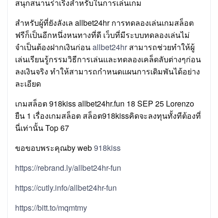
สนุกสนานร่าเริงสำหรับในการเล่นเกม
สำหรับผู้ที่ยังลังเล allbet24hr การทดลองเล่นเกมสล็อต
ฟรีก็เป็นอีกหนึ่งหนทางที่ดี เว็บที่มีระบบทดลองเล่นไม่
จำเป็นต้องฝากเงินก่อน
allbet24hr
สามารถช่วยทำให้ผู้
เล่นเรียนรู้กรรมวิธีการเล่นและทดลองเคล็ดลับต่างๆก่อน
ลงเงินจริง ทำให้สามารถกำหนดแผนการเดิมพันได้อย่าง
ละเอียด
เกมสล็อต 918kiss allbet24hr.fun 18 SEP 25 Lorenzo
ยืน 1 เรื่องเกมสล็อต สล็อต918kissคิดจะลงทุนทั้งทีต้องที่
นี่เท่านั้น Top 67
ขอขอบพระคุณby web
918kiss
https://rebrand.ly/allbet24hr-fun
https://cutly.info/allbet24hr-fun
https://bitt.to/mqmtmy