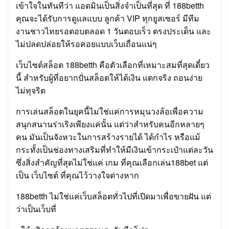
เข้าใจในทันทีว่า แอดมินเป็นสิ่งจำเป็นที่สุด ที่ 188betth
คุณจะได้รับการดูแลแบบ ลูกค้า VIP ทุกยูสเซอร์ มีทีม
งานชาวไทยรอตอบตลอด 1 วันตอบเร็ว ตรงประเด็น และ
ไม่ปลดปล่อยให้รอคอยแบบเว็บเถื่อนแน่ๆ
เว็บไซต์สล็อต 188betth คือตัวเลือกที่เหมาะสมที่สุดเดี๋ยว
นี้ สำหรับผู้ที่อยากปั่นสล็อตให้ได้เงิน แตกจริง ถอนง่าย
ไม่ทุจริต
การเล่นสล็อตในยุคนี้ไม่ใช่แค่การหมุนวงล้อเพื่อความ
สนุกสนานร่าเริงเพียงแค่นั้น แต่ว่าสำหรับคนอีกหลายๆ
คน มันเป็นจังหวะในการสร้างรายได้ ได้กำไร หรือแม้
กระทั้งเป็นช่องทางเสริมที่ทำให้มีเงินเข้ากระเป๋าแต่ละวัน
ซึ่งสิ่งสำคัญที่สุดไม่ใช่แค่ เกม ที่คุณเลือกเล่น188bet แต่
เป็น เว็บไซต์ ที่คุณไว้วางใจต่างหาก
188betth ไม่ใช่แค่เว็บสล็อตทั่วไปที่เปิดมาเพื่อขายฝัน แต่
ว่าเป็นเว็บที่