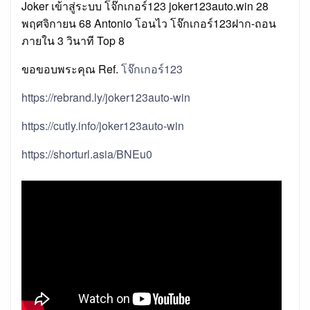
Joker เข้าสู่ระบบ โจ๊กเกอร์123 joker123auto.win 28
พฤศจิกายน 68 Antonio โอนไว โจ๊กเกอร์123ฝาก-ถอน
ภายใน 3 วินาที Top 8
ขอขอบพระคุณ Ref.
โจ๊กเกอร์123
https://rebrand.ly/joker123auto-win
https://cutly.info/joker123auto-win
https://shorturl.asia/BNEu0