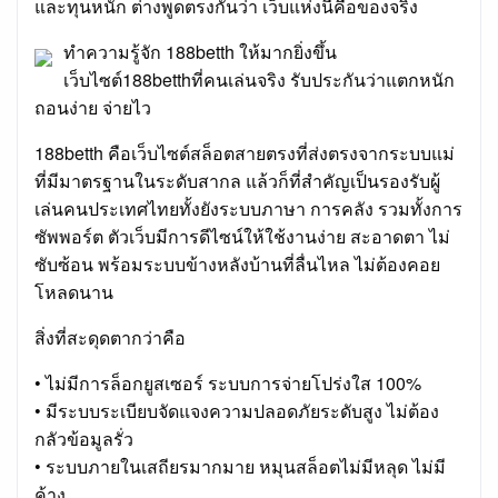
และทุนหนัก ต่างพูดตรงกันว่า เว็บแห่งนี้คือของจริง
ทำความรู้จัก 188betth ให้มากยิ่งขึ้น
เว็บไซต์188betthที่คนเล่นจริง รับประกันว่าแตกหนัก
ถอนง่าย จ่ายไว
188betth คือเว็บไซต์สล็อตสายตรงที่ส่งตรงจากระบบแม่
ที่มีมาตรฐานในระดับสากล แล้วก็ที่สำคัญเป็นรองรับผู้
เล่นคนประเทศไทยทั้งยังระบบภาษา การคลัง รวมทั้งการ
ซัพพอร์ต ตัวเว็บมีการดีไซน์ให้ใช้งานง่าย สะอาดตา ไม่
ซับซ้อน พร้อมระบบข้างหลังบ้านที่ลื่นไหล ไม่ต้องคอย
โหลดนาน
สิ่งที่สะดุดตากว่าคือ
• ไม่มีการล็อกยูสเซอร์ ระบบการจ่ายโปร่งใส 100%
• มีระบบระเบียบจัดแจงความปลอดภัยระดับสูง ไม่ต้อง
กลัวข้อมูลรั่ว
• ระบบภายในเสถียรมากมาย หมุนสล็อตไม่มีหลุด ไม่มี
ค้าง