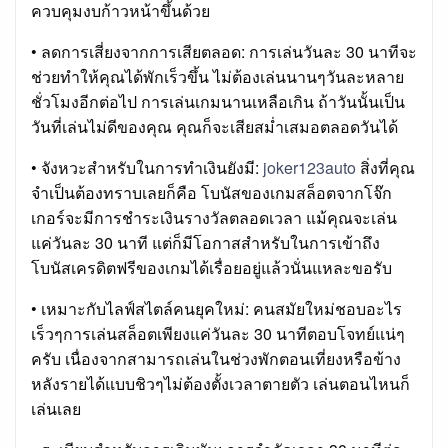
ควบคุมงบก้าวหน้าขึ้นด้วย
• ลดการเสี่ยงจากการเสียตลอด: การเล่นวันละ 30 นาทีจะ
ช่วยทำให้คุณได้พักเร็วขึ้น ไม่ต้องเล่นนานๆวันละหลาย
ชั่วโมงอีกต่อไป การเล่นเกมนานเหลือเกิน ถ้าวันนั้นเป็น
วันที่เล่นไม่ดีของคุณ คุณก็จะเสียสม่ำเสมอตลอดวันได้
• จังหวะสำหรับในการทำเงินยังมี:
joker123auto
สิ่งที่คุณ
จำเป็นต้องทราบเลยก็คือ โบนัสของเกมสล็อตจากโจ๊ก
เกอร์จะมีการชำระเงินรางวัลตลอดเวลา แม้คุณจะเล่น
แค่วันละ 30 นาที แต่ก็มีโอกาสสำหรับในการเข้าถึง
โบนัสเครดิตฟรีของเกมได้เรื่อยอยู่แล้วนั่นแหละขอรับ
• เหมาะกับไลฟ์สไตล์คนยุคใหม่: คนสมัยใหม่ชอบอะไร
เร็วๆการเล่นสล็อตเพียงแค่วันละ 30 นาทีตอบโจทย์แน่ๆ
ครับ เนื่องจากสามารถเล่นในช่วงพักตอนเที่ยงหรือข้าง
หลังรายได้แบบชิวๆไม่ต้องตั้งเวลาตายตัว เล่นตอนไหนก็
เล่นเลย