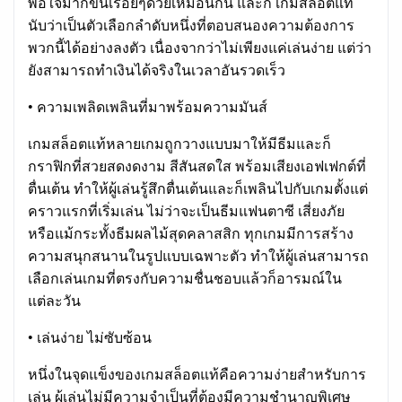
พอใจมากขึ้นเรื่อยๆด้วยเหมือนกัน และก็ เกมสล็อตแท้
นับว่าเป็นตัวเลือกลำดับหนึ่งที่ตอบสนองความต้องการ
พวกนี้ได้อย่างลงตัว เนื่องจากว่าไม่เพียงแค่เล่นง่าย แต่ว่า
ยังสามารถทำเงินได้จริงในเวลาอันรวดเร็ว
• ความเพลิดเพลินที่มาพร้อมความมันส์
เกมสล็อตแท้หลายเกมถูกวางแบบมาให้มีธีมและก็
กราฟิกที่สวยสดงดงาม สีสันสดใส พร้อมเสียงเอฟเฟกต์ที่
ตื่นเต้น ทำให้ผู้เล่นรู้สึกตื่นเต้นและก็เพลินไปกับเกมตั้งแต่
คราวแรกที่เริ่มเล่น ไม่ว่าจะเป็นธีมแฟนตาซี เสี่ยงภัย
หรือแม้กระทั้งธีมผลไม้สุดคลาสสิก ทุกเกมมีการสร้าง
ความสนุกสนานในรูปแบบเฉพาะตัว ทำให้ผู้เล่นสามารถ
เลือกเล่นเกมที่ตรงกับความชื่นชอบแล้วก็อารมณ์ใน
แต่ละวัน
• เล่นง่าย ไม่ซับซ้อน
หนึ่งในจุดแข็งของเกมสล็อตแท้คือความง่ายสำหรับการ
เล่น ผู้เล่นไม่มีความจำเป็นที่ต้องมีความชำนาญพิเศษ