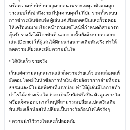
หรือความชำนิชำนาญมาก่อน เพราะเหตุว่าตัวเกมถูก
วางแบบให้เข้าถึงง่าย มีปุ่มควบคุมไม่กี่ปุ่ม รวมทั้งระบบ
การชำระเงินชัดแจ้ง ผู้เล่นแค่เพียงกดสปินและก็รอคอย
ให้เครื่องหมายเรียงหน้าตามเพย์ไลน์ที่กำหนดก็สามารถ
ลุ้นรับรางวัลได้โดยทันที นอกจากนั้นยังมีระบบทดสอบ
เล่น (Demo) ให้ผู้เล่นได้ฝึกฝนก่อนวางเดิมพันจริง ทำให้
ลดความเสี่ยงและเพิ่มความมั่นใจ
• ได้เงินเร็ว จ่ายจริง
เว้นแต่ความสนุกสนานแล้วก็ความง่ายแล้ว เกมสล็อตแท้
ยังตอบโจทย์ในหัวข้อการทำเงิน ด้วยอัตราการจ่ายที่ชอบ
ธรรมและมีโบนัสพิเศษที่แตกบ่อย ทำให้ผู้เล่นมีโอกาสทำ
กำไรได้อย่างเร็ว ไม่ว่าจะเป็นโบนัสฟรีสปิน ตัวคูณรางวัล
หรือแจ็คพอตขนาดใหญ่ที่สามารถเปลี่ยนแปลงเงินเดิม
พันเพียงเล็กน้อยให้เปลี่ยนเป็นรางวัลก้อนโตได้จริงๆ
• ความน่าไว้วางใจและก็ปลอดภัย