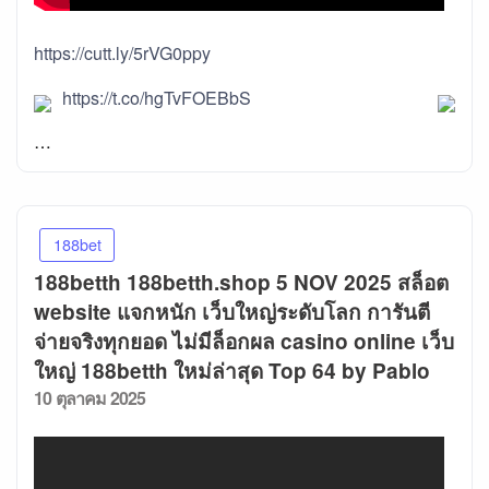
https://cutt.ly/5rVG0ppy
https://t.co/hgTvFOEBbS
…
188bet
188betth 188betth.shop 5 NOV 2025 สล็อต
website แจกหนัก เว็บใหญ่ระดับโลก การันตี
จ่ายจริงทุกยอด ไม่มีล็อกผล casino online เว็บ
ใหญ่ 188betth ใหม่ล่าสุด Top 64 by Pablo
Posted
10 ตุลาคม 2025
on