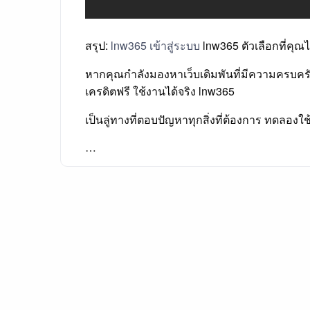
สรุป:
lnw365 เข้าสู่ระบบ
lnw365 ตัวเลือกที่คุ
หากคุณกำลังมองหาเว็บเดิมพันที่มีความครบครัน
เครดิตฟรี ใช้งานได้จริง lnw365
เป็นลู่ทางที่ตอบปัญหาทุกสิ่งที่ต้องการ ทดลองใ
…