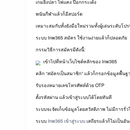
เกมยิงปลา ไพ่แคง ป๊อกกระเด้ง
พนันกีฬาแล้วก็อีสปอร์ต
เหมาะสมกับทั้งยังมือใหม่รวมทั้งผู้เล่นระดับโปร
ระบบ lnw365 สมัคร ใช้งานง่ายแล้วก็ปลอดภัย
กรรมวิธีการสมัครมีดังนี้:
เข้าไปที่หน้าเว็บไซต์หลักของ lnw365
คลิก “สมัครเป็นสมาชิก” แล้วก็กรอกข้อมูลพื้นฐ
รับรองหมายเลขโทรศัพท์ด้วย OTP
ตั้งรหัสผ่าน แล้วเข้าสู่ระบบได้โดยทันที
ระบบจะจัดเก็บข้อมูลโดยสวัสดิภาพ ไม่มีการรั่
ระบบ
lnw365 เข้าสู่ระบบ
เสถียรแล้วก็ไม่เป็นอั