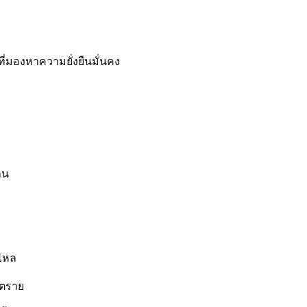
ที่มองหาความยั่งยืนมั่นคง
าน
วไหล
นตราย