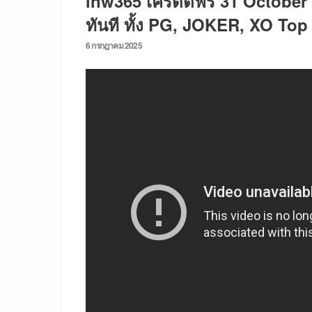
lnw365 เครดิตฟรี 31 October 
ทันที ทั้ง PG, JOKER, XO Top
Posted
6 กรกฎาคม 2025
on