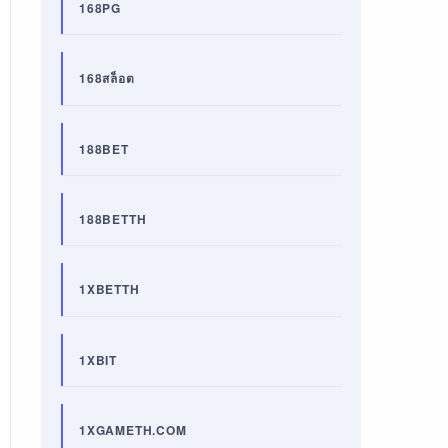
168PG
168สล็อต
188BET
188BETTH
1XBETTH
1XBIT
1XGAMETH.COM