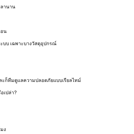
เวลานาน
ก่อน
กระบบ เฉพาะบางวัสดุอุปกรณ์
และก็ทีมดูแลความปลอดภัยแบบเรียลไทม์
ือเปล่า?
โมง