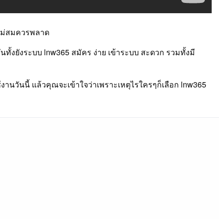
ณไม่สมควรพลาด
ทั้งยังระบบ lnw365 สมัคร ง่าย เข้าระบบ สะดวก รวมทั้งมี
ช้งานวันนี้ แล้วคุณจะเข้าใจว่าเพราะเหตุไรใครๆก็เลือก lnw365