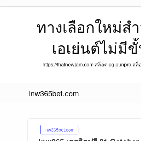
Skip
to
content
ทางเลือกใหม่สำ
เอเย่นต์ไม่มีข
https://thatnewjam.com สล็อต pg punpro สล็อ
lnw365bet.com
lnw365bet.com