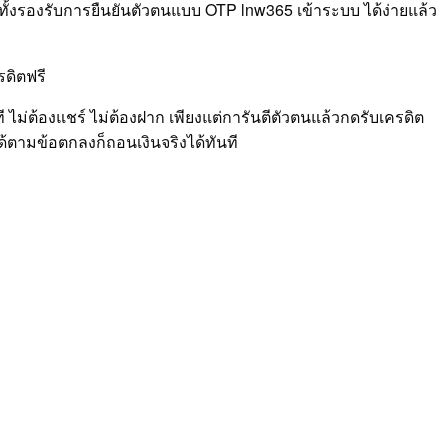
ทั้งรองรับการยืนยันตัวตนแบบ OTP lnw365 เข้าระบบ ได้ง่ายแล้ว
ดิตฟรี
ี ไม่ต้องแชร์ ไม่ต้องฝาก เพียงแต่การันตีตัวตนแล้วกดรับเครดิต
ด้ตามข้อตกลงก็ถอนเงินจริงได้ทันที