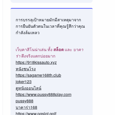
การบรรลุเป้าหมายมักมีสาเหตุมาจาก
การยืนยันตัวตนในเวลาที่คุณรู้สึกว่าคุณ
กำลังล้มเหลว
เว็บคาสิโนน่าเล่น ทั้ง
สล็อต
และ
บาคา
ร่า
ตึงจริงแตกบ่อยมาก
https://918kissauto.xyz
หนังชนโรง
https://sagame168th.club
joker123
ดูหนังออนไลน์
https://www.pussy888play.com
pussy888
บาคาร่า168
https://www.pgslot.golf