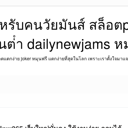
หรับคนวัยมันส์ สล็อตp
ั้นต่ํา dailynewjams ห
ตแตกง่าย joker หมุนฟรี แตกง่ายที่สุดในโลก เพราะเราตั้งใจมาแจก