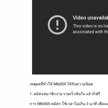
เหตุผลที่ทำให้ Mib555 ได้รับความนิยม
1. สมัครสมาชิกง่าย รวดเร็วทันใจ แล้วก็ฟรี
การ Mib555 สมัคร ใช้เวลาไม่เกิน 3 นาที เพีย