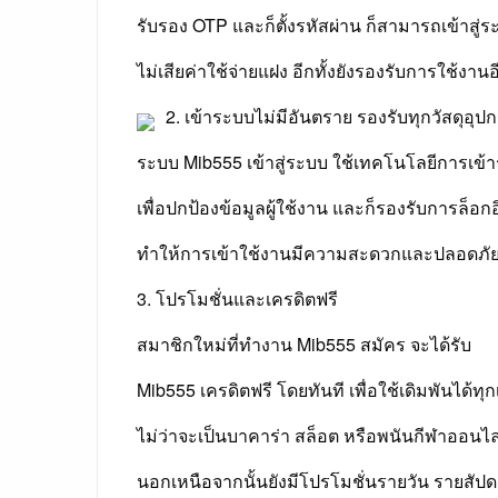
รับรอง OTP และก็ตั้งรหัสผ่าน ก็สามารถเข้าสู่ร
ไม่เสียค่าใช้จ่ายแฝง อีกทั้งยังรองรับการใช้งาน
2. เข้าระบบไม่มีอันตราย รองรับทุกวัสดุอุป
ระบบ Mib555 เข้าสู่ระบบ ใช้เทคโนโลยีการเข้า
เพื่อปกป้องข้อมูลผู้ใช้งาน และก็รองรับการล็อก
ทำให้การเข้าใช้งานมีความสะดวกและปลอดภั
3. โปรโมชั่นและเครดิตฟรี
สมาชิกใหม่ที่ทำงาน Mib555 สมัคร จะได้รับ
Mib555 เครดิตฟรี โดยทันที เพื่อใช้เดิมพันได้ทุ
ไม่ว่าจะเป็นบาคาร่า สล็อต หรือพนันกีฬาออนไล
นอกเหนือจากนั้นยังมีโปรโมชั่นรายวัน รายสัปดาห