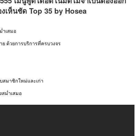
55 เมนูพูดได้อัตโนมัติไม่จำเป็นต้องออก
องเห็นชัด Top 35 by Hosea
ม่ำเสมอ
กมาย ด้วยการบริการที่ครบวงจร
ับสมาชิกใหม่และเก่า
่างสม่ำเสมอ