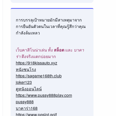
การบรรลุเป้าหมายมักมีสาเหตุมาจาก
การยืนยันตัวตนในเวลาที่คุณรู้สึกว่าคุณ
กำลังล้มเหลว
เว็บคาสิโนน่าเล่น ทั้ง
สล็อต
และ
บาคา
ร่า
ตึงจริงแตกบ่อยมาก
https://918kissauto.xyz
หนังชนโรง
https://sagame168th.club
joker123
ดูหนังออนไลน์
https://www.pussy888play.com
pussy888
บาคาร่า168
https://www.pgslot.golf