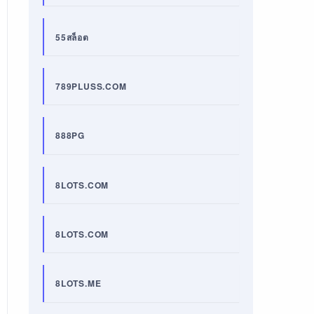
55สล็อต
789PLUSS.COM
888PG
8LOTS.COM
8LOTS.COM
8LOTS.ME