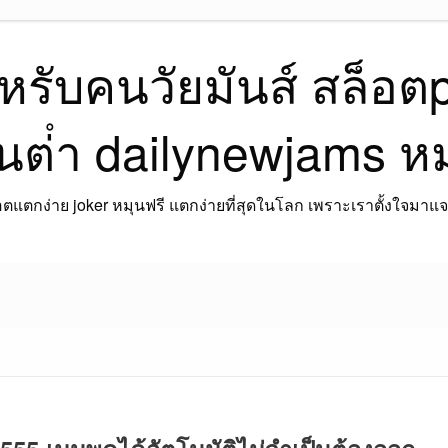
หรับคนวัยมันส์ สล็อตp
ั้นต่ํา dailynewjams ห
ตแตกง่าย joker หมุนฟรี แตกง่ายที่สุดในโลก เพราะเราตั้งใจมาแจก