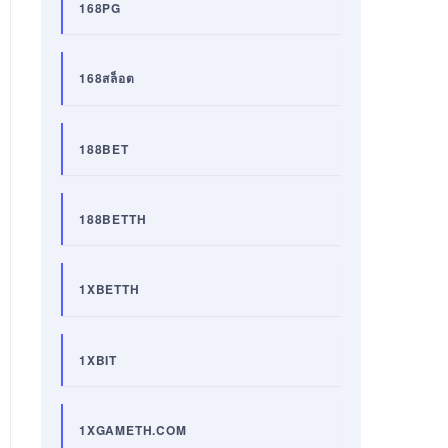
168PG
168สล็อต
188BET
188BETTH
1XBETTH
1XBIT
1XGAMETH.COM