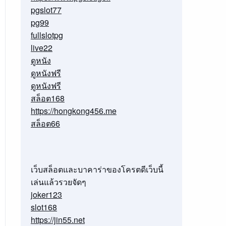
pgslot77
pg99
fullslotpg
live22
ดูหนัง
ดูหนังฟรี
ดูหนังฟรี
สล็อต168
https://hongkong456.me
สล็อต66
เว็บสล็อตและบาคาร่าของโครตดีเว็บนี้
เล่นแล้วรวยจัดๆ
joker123
slot168
https://jin55.net