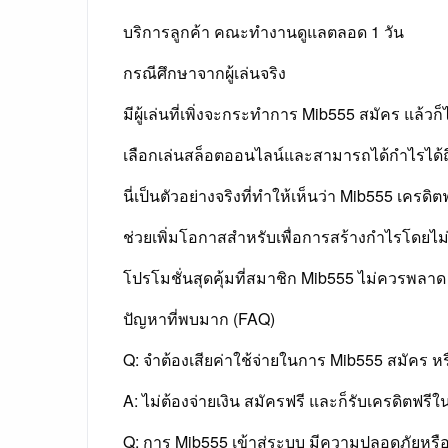
บริการลูกค้า คณะทำงานดูแลตลอด 1 วัน
กรณีศึกษาจากผู้เล่นจริง
มีผู้เล่นที่เพิ่งจะกระทำการ Mib555 สมัคร แล้วก
เลือกเล่นสล็อตออนไลน์และสามารถได้กำไรได้ถ
นี่เป็นตัวอย่างจริงที่ทำให้เห็นว่า Mib555 เครดิต
ช่วยเพิ่มโอกาสสำหรับเพื่อการสร้างกำไรโดยไม
โปรโมชั่นสุดคุ้มที่สมาชิก Mib555 ไม่ควรพลาด
ปัญหาที่พบมาก (FAQ)
Q: จำต้องเสียค่าใช้จ่ายในการ Mib555 สมัคร หร
A: ไม่ต้องจ่ายเงิน สมัครฟรี และก็รับเครดิตฟรีใ
Q: การ Mib555 เข้าสู่ระบบ มีความปลอดภัยหรือ