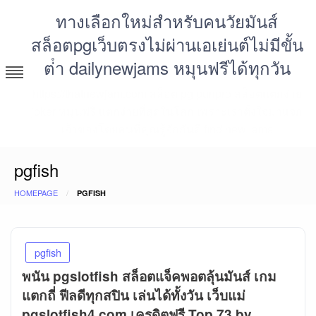
Skip
ทางเลือกใหม่สำหรับคนวัยมันส์
to
สล็อตpgเว็บตรงไม่ผ่านเอเย่นต์ไม่มีขั้น
content
ต่ํา dailynewjams หมุนฟรีได้ทุกวัน
https://thatnewjam.com สล็อต pg punpro สล็อตแตกง่าย
joker หมุนฟรี แตกง่ายที่สุดในโลก เพราะเราตั้งใจมาแจก
เจ้าของโดยคนที่คุณรู้จักกันดี find new jams
pgfish
HOMEPAGE
PGFISH
pgfish
พนัน pgslotfish สล็อตแจ็คพอตลุ้นมันส์ เกม
แตกถี่ ฟีลดีทุกสปิน เล่นได้ทั้งวัน เว็บแม่
pgslotfish4.com เครดิตฟรี Top 73 by