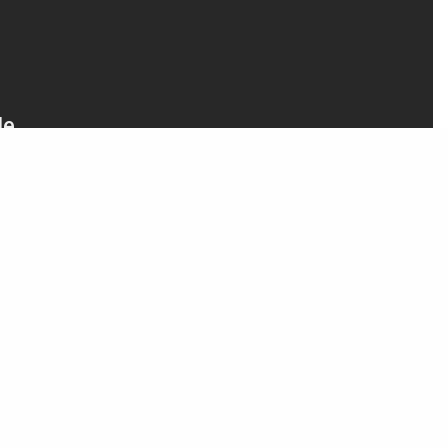
ตลอด 24 ชั่วโมง
ม่ต้องแจ้งสลิป