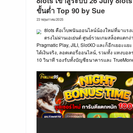
8lots เข้าสู่ระบบ 26 July 8lots
ขั้นต่ำ Top 90 by Sue
Posted
23 พฤษภาคม 2025
on
8lots คือเว็บพนันออนไลน์น้องใหม่ที่มาแร
ตรงไม่ผ่านเอเย่นต์ ศูนย์รวมเกมสล็อตแตกง่า
Pragmatic Play, JILI, SlotXO และก็อีกเยอะแย
ได้เงินจริง, ลอตเตอรี่ออนไลน์, รวมทั้ง แทงบอ
10 วินาที รองรับทั้งบัญชีธนาคารและ TrueMoney 