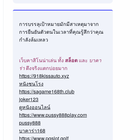
การบรรลุเป้าหมายมักมีสาเหตุมาจาก
การยืนยันตัวตนในเวลาที่คุณรู้สึกว่าคุณ
กำลังล้มเหลว
เว็บคาสิโนน่าเล่น ทั้ง
สล็อต
และ
บาคา
ร่า
ตึงจริงแตกบ่อยมาก
https://918kissauto.xyz
หนังชนโรง
https://sagame168th.club
joker123
ดูหนังออนไลน์
https://www.pussy888play.com
pussy888
บาคาร่า168
https://www.pgslot.golf