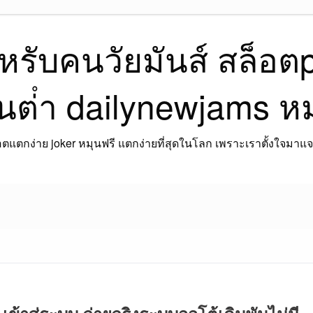
หรับคนวัยมันส์ สล็อตp
ั้นต่ํา dailynewjams ห
ตแตกง่าย joker หมุนฟรี แตกง่ายที่สุดในโลก เพราะเราตั้งใจมาแจก