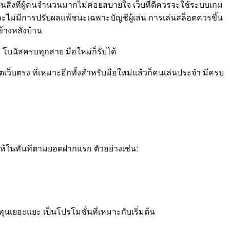
นสิ่งที่ผู้คนจำนวนมากไม่ค่อยสบายใจ เว็บที่ดีควรจะใช้ระบบเกม
ละไม่มีการปรับผลแพ้ชนะเฉพาะบัญชีผู้เล่น การเล่นสล็อตควรขึ้น
้างหลังบ้าน
โบนัสครบทุกสาย มือใหม่ก็รับได้
ตเว็บตรง ที่เหมาะอีกทั้งสำหรับมือใหม่แล้วก็คนเล่นประจำ มีครบ
มให้ในทันทีตามยอดฝากแรก ตัวอย่างเช่น:
ทุนเยอะแยะ เป็นโปรโมชั่นที่เหมาะกับเริ่มต้น