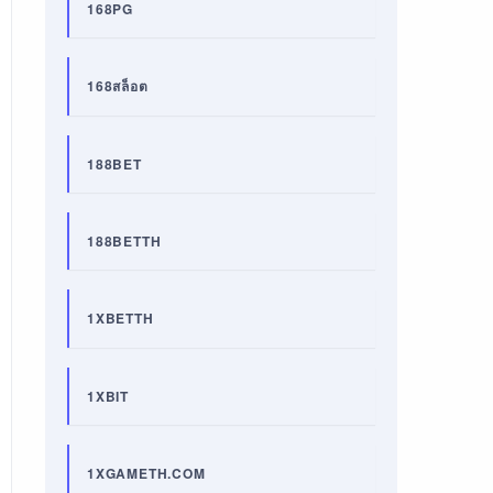
168PG
168สล็อต
188BET
188BETTH
1XBETTH
1XBIT
1XGAMETH.COM