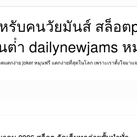
หรับคนวัยมันส์ สล็อตp
ั้นต่ํา dailynewjams ห
ตแตกง่าย joker หมุนฟรี แตกง่ายที่สุดในโลก เพราะเราตั้งใจมาแจก