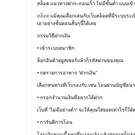
สล็อต แนวทางฝาก–ถอนเร็ว ไม่มีขั้นต่ำ แบบเข้
สล็อต
แม้คุณเลือกเล่นกับเว็บสล็อตที่มีระบบระ
เอาอย่างขั้นตอนสั้นๆนี้ได้เลย
กรรมวิธีฝากเงิน
• เข้าระบบสมาชิก
ล็อกอินด้วยยูสเซอร์แล้วก็รหัสผ่านของคุณ
• กดรายการอาหาร “ฝากเงิน”
เลือกหนทางที่เว็บรองรับ เช่น โอนผ่านบัญชีธน
• กรอกจำนวนเงินที่อยากได้ฝาก
เว็บที่ “ไม่มีอย่างต่ำ” จะให้คุณใส่ยอดเท่าไรก็ไ
• การันตีการโอน
โอนเงินตามเนื้อหาที่ระบบแจ้ง แล้วต่อจากนั้นร