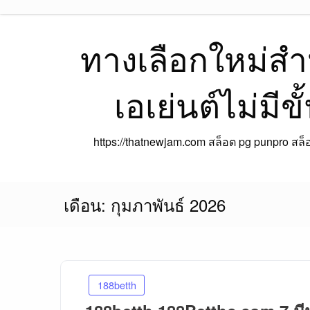
Skip
to
content
ทางเลือกใหม่สำ
เอเย่นต์ไม่มีข
https://thatnewjam.com สล็อต pg punpro สล็อ
เดือน:
กุมภาพันธ์ 2026
188betth