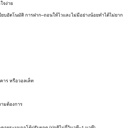
าใจง่าย
เบียบอัตโนมัติ การฝาก–ถอนให้ไวและไม่มีอย่างน้อยทำได้ไม่ยาก
าคาร หรือวอลเล็ท
ด้ตามต้องการ
อคอยระบบออโต้ปรับยอด (ปกติไม่กี่วินาที–1 นาที)