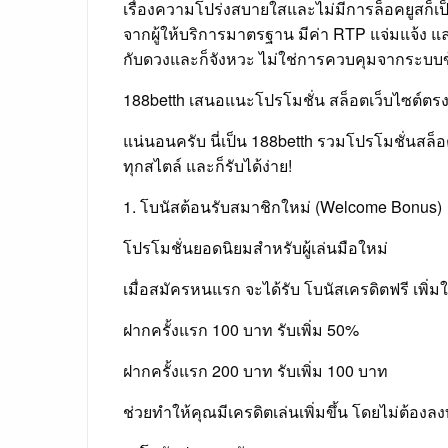
เรื่องความโปร่งสบายใสและไม่มีการล็อคยูสก็เป็
จากผู้ให้บริการมาตรฐาน มีค่า RTP แจ่มแจ้ง แ
กับดวงและก็จังหวะ ไม่ใช่การควบคุมจากระบบข
188betth เสนอแนะโปรโมชั่น สล็อตเว็บไซต์ตรง 
แน่นอนครับ นี่เป็น 188betth รวมโปรโมชั่นสล็อ
ทุกสไตล์ และก็รับได้ง่าย!
1. โบนัสต้อนรับสมาชิกใหม่ (Welcome Bonus)
โปรโมชั่นยอดนิยมสำหรับผู้เล่นมือใหม่
เมื่อสมัครหนแรก จะได้รับ โบนัสเครดิตฟรี เพิ่
ฝากครั้งแรก 100 บาท รับเพิ่ม 50%
ฝากครั้งแรก 200 บาท รับเพิ่ม 100 บาท
ช่วยทำให้คุณมีเครดิตเล่นเพิ่มขึ้น โดยไม่ต้องลง