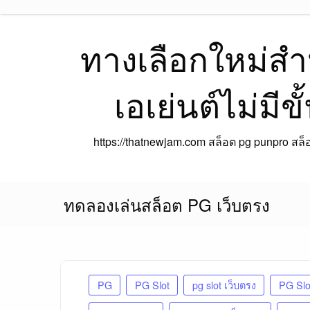
Skip
to
content
ทางเลือกใหม่สำ
เอเย่นต์ไม่มีข
https://thatnewjam.com สล็อต pg punpro สล็อ
ทดลองเล่นสล็อต PG เว็บตรง
PG
PG Slot
pg slot เว็บตรง
PG Slot