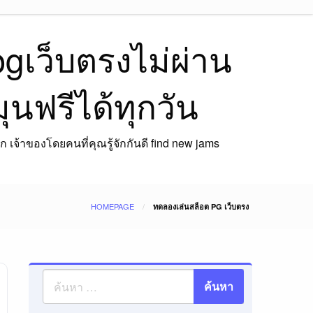
gเว็บตรงไม่ผ่าน
มุนฟรีได้ทุกวัน
 เจ้าของโดยคนที่คุณรู้จักกันดี find new jams
HOMEPAGE
ทดลองเล่นสล็อต PG เว็บตรง