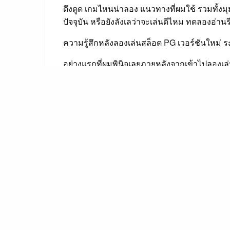
ดึงดูด เกมไหนน่าลอง แนวทางที่ผมใช้ รวมทั้ง
ปัจจุบัน หรือยังลังเลว่าจะเล่นดีไหม ทดลองอ่าน
ความรู้สึกหลังลองเล่นสล็อต PG เวอร์ชันใหม่ ระ
อย่างแรกที่ผมพินิจเลยภายหลังจากเข้าไปลองเล
เฉพาะเวลาเล่น funny18 ผ่านมือถือหรือบราวเ
อีกอย่างที่ผมชอบเป็นหน้าเกมออกแบบมาเข้าใจง่า
มากมาย ปุ่มต่างๆจัดวางแจ่มแจ้ง เข้าไปก็หมุน
ทดลองสลับหลายเกม pgslot ก็ยังมีความคิดว่าระ
อารมณ์
รีวิวเกม PG ใหม่ปัจจุบันที่ผมลองเล่นจริง เกมไห
จากที่ผมลอง หลายเกมมีเอกลักษณ์แจ่มชัด ไม่ไ
เล่นง่าย เน้นย้ำผลกำไรไว เหมาะกับคนที่ไม่ต้อง
Dragon Hatch 2 เป็นอีกเกมที่ผมรู้สึกว่าทำออกมา
ไปกว่านั้นระบบตัวคูณ ทำให้เวลาเข้าโบนัสแล้วมี