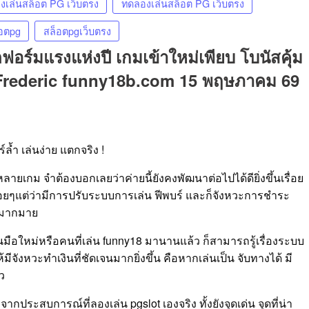
งเล่นสล็อต PG เว็บตรง
ทดลองเล่นสล็อต PG เว็บตรง
อตpg
สล็อตpgเว็บตรง
อร์มแรงแห่งปี เกมเข้าใหม่เพียบ โบนัสคุ้ม
y Frederic funny18b.com 15 พฤษภาคม 69
้ำ เล่นง่าย แตกจริง !
ลายเกม จำต้องบอกเลยว่าค่ายนี้ยังคงพัฒนาต่อไปได้ดียิ่งขึ้นเรื่อย
เรื่อยๆแต่ว่ามีการปรับระบบการเล่น ฟีพบร์ และก็จังหวะการชำระ
ิมมากมาย
็นมือใหม่หรือคนที่เล่น funny18 มานานแล้ว ก็สามารถรู้เรื่องระบบ
ังหวะทำเงินที่ชัดเจนมากยิ่งขึ้น คือหากเล่นเป็น จับทางได้ มี
ว
ระสบการณ์ที่ลองเล่น pgslot เองจริง ทั้งยังจุดเด่น จุดที่น่า