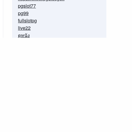
pgslot77
pg99
fullslotpg
live22
ดูหนัง
ดูหนังฟรี
ดูหนังฟรี
สล็อต168
https://hongkong456.me
สล็อต66
เว็บสล็อตและบาคาร่าของโครตดีเว็บนี้
เล่นแล้วรวยจัดๆ
joker123
slot168
https://jin55.net