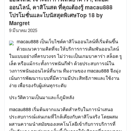
ออนไลน์, คาสิโนสด ที่คุณต้องรู้ macau888
โปรโมชั่นและโบนัสสุดพิเศษTop 18 by
Margret
Posted
9 มีนาคม 2025
on
macau888 เป็นเว็บไซต์คาสิโนออนไลน์ที่เริ่มต้นขึ้น
ด้วยแนวความคิดที่จะให้บริการการเดิมพันออนไลน์
ในแบบอย่างที่ครบวงจร ไม่ว่าจะเป็นเกมบาคาร่า สล็อต รู
เล็ต หรือแม้กระทั้งการพนันกีฬา ด้วยประสบการณ์ใน
วงการพนันออนไลน์ที่นาน ทีมงานของ macau888 จึงมุ่ง
เน้นการพัฒนาระบบที่มีความมีประสิทธิภาพและใช้งาน
ง่าย เพื่อรองรับผู้เล่นทุกระดับ
ประวัติความเป็นมาและก็ภูมิหลัง
macau888 เริ่มต้นจากแนวคิดสำหรับในการนำเสนอ
ประสบการณ์เล่นเกมที่ใกล้เคียงกับคาสิโนจริง โดยผสม
ผสานความนำสมัยของเทคโนโลยีเข้ากับการบริการที่