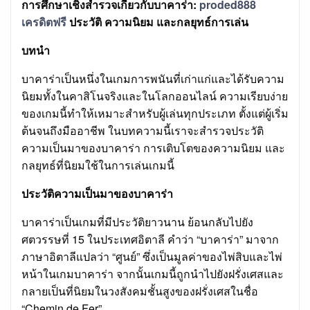
การศึกษาเชิงสำรวจเกี่ยวกับบาคาร่า:
proded888
เครดิตฟรี
ประวัติ ความนิยม และกลยุทธ์การเล่น
บทนำ
บาคาร่าเป็นหนึ่งในเกมการพนันที่เก่าแก่และได้รับความ
นิยมทั้งในคาสิโนจริงและในโลกออนไลน์ ความเรียบง่าย
ของเกมนี้ทำให้เหมาะสำหรับผู้เล่นทุกประเภท ตั้งแต่ผู้เริ่ม
ต้นจนถึงมืออาชีพ ในบทความนี้เราจะสำรวจประวัติ
ความเป็นมาของบาคาร่า การเติบโตของความนิยม และ
กลยุทธ์ที่นิยมใช้ในการเล่นเกมนี้
ประวัติความเป็นมาของบาคาร่า
บาคาร่าเป็นเกมที่มีประวัติยาวนาน ย้อนกลับไปยัง
ศตวรรษที่ 15 ในประเทศอิตาลี คำว่า “บาคาร่า” มาจาก
ภาษาอิตาลีแปลว่า “ศูนย์” ซึ่งเป็นมูลค่าของไพ่สิบและไพ่
หน้าในเกมบาคาร่า จากนั้นเกมนี้ถูกนำไปยังฝรั่งเศสและ
กลายเป็นที่นิยมในวงสังคมชั้นสูงของฝรั่งเศสในชื่อ
“Chemin de Fer”