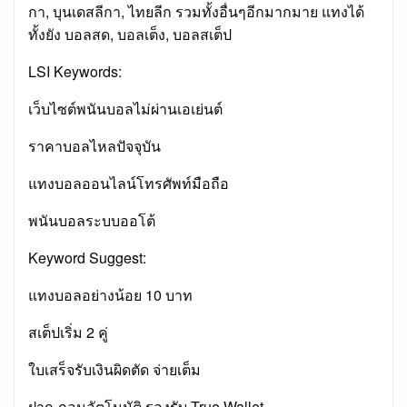
กา, บุนเดสลีกา, ไทยลีก รวมทั้งอื่นๆอีกมากมาย แทงได้
ทั้งยัง บอลสด, บอลเต็ง, บอลสเต็ป
LSI Keywords:
เว็บไซต์พนันบอลไม่ผ่านเอเย่นต์
ราคาบอลไหลปัจจุบัน
แทงบอลออนไลน์โทรศัพท์มือถือ
พนันบอลระบบออโต้
Keyword Suggest:
แทงบอลอย่างน้อย 10 บาท
สเต็ปเริ่ม 2 คู่
ใบเสร็จรับเงินผิดตัด จ่ายเต็ม
ฝาก-ถอนอัตโนมัติ รองรับ True Wallet