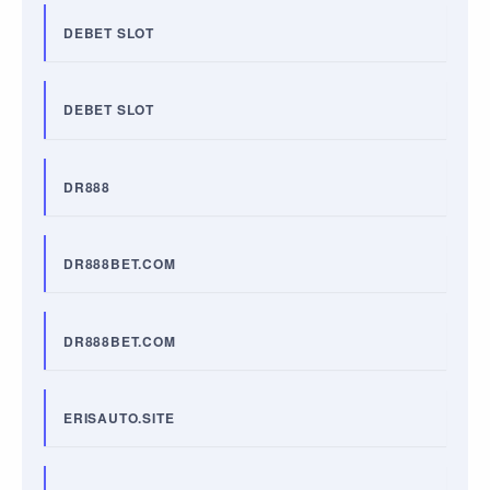
DEBET SLOT
DEBET SLOT
DR888
DR888BET.COM
DR888BET.COM
ERISAUTO.SITE