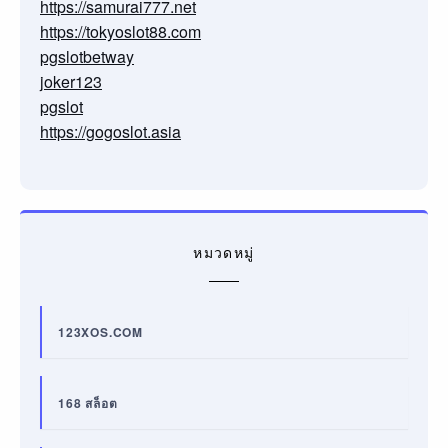
https://samurai777.net
https://tokyoslot88.com
pgslotbetway
joker123
pgslot
https://gogoslot.asia
หมวดหมู่
123XOS.COM
168 สล็อต