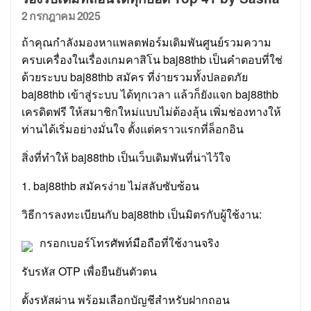
Posted
2 กรกฎาคม 2025
on
ถ้าคุณกำลังมองหาแพลตฟอร์มเดิมพันศูนย์รวมความ
ครบเครื่องในเรื่องเกมคาสิโน baj88thb เป็นคำตอบที่ใช่
ด้วยระบบ baj88thb สมัคร ที่ง่ายรวมทั้งปลอดภัย
baj88thb เข้าสู่ระบบ ได้ทุกเวลา แล้วก็ยังแจก baj88thb
เครดิตฟรี ให้สมาชิกใหม่แบบไม่ต้องลุ้น เพิ่มช่องทางให้
ท่านได้เริ่มอย่างมั่นใจ ตั้งแต่คราวแรกที่ล็อกอิน
สิ่งที่ทำให้ baj88thb เป็นเว็บเดิมพันที่น่าไว้ใจ
1. baj88thb สมัครง่าย ไม่สลับซับซ้อน
วิธีการลงทะเบียนกับ baj88thb เป็นมิตรกับผู้ใช้งาน:
กรอกเบอร์โทรศัพท์มือถือที่ใช้งานจริง
รับรหัส OTP เพื่อยืนยันตัวตน
ตั้งรหัสผ่าน พร้อมเลือกบัญชีสำหรับฝากถอน