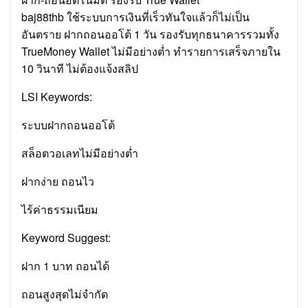
baj88thb ใช้ระบบการเงินที่เร็วทันใจแล้วก็ไม่เป็น
อันตราย ฝากถอนออโต้ 1 วัน รองรับทุกธนาคารรวมทั้ง
TrueMoney Wallet ไม่มีอย่างต่ำ ทำรายการเสร็จภายใน
10 วินาที ไม่ต้องแจ้งสลิป
LSI Keywords:
ระบบฝากถอนออโต้
สล็อตวอเลทไม่มีอย่างต่ำ
ฝากง่าย ถอนไว
ไร้ค่าธรรมเนียม
Keyword Suggest:
ฝาก 1 บาท ถอนได้
ถอนสูงสุดไม่จำกัด