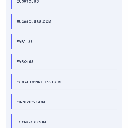
EU369CLUB
EU369CLUBS.COM
FAFA123
FARO168
FCHAROENKIT168.COM
FINNIVIPS.COM
FOX689OK.COM