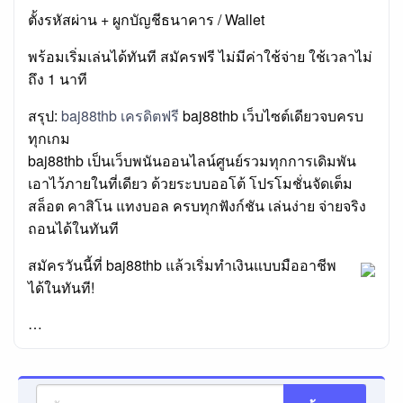
ตั้งรหัสผ่าน + ผูกบัญชีธนาคาร / Wallet
พร้อมเริ่มเล่นได้ทันที สมัครฟรี ไม่มีค่าใช้จ่าย ใช้เวลาไม่
ถึง 1 นาที
สรุป:
baj88thb เครดิตฟรี
baj88thb เว็บไซต์เดียวจบครบ
ทุกเกม
baj88thb เป็นเว็บพนันออนไลน์ศูนย์รวมทุกการเดิมพัน
เอาไว้ภายในที่เดียว ด้วยระบบออโต้ โปรโมชั่นจัดเต็ม
สล็อต คาสิโน แทงบอล ครบทุกฟังก์ชัน เล่นง่าย จ่ายจริง
ถอนได้ในทันที
สมัครวันนี้ที่ baj88thb แล้วเริ่มทำเงินแบบมืออาชีพ
ได้ในทันที!
…