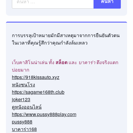
การบรรลุเป้าหมายมักมีสาเหตุมาจากการยืนยันตัวตน
ในเวลาที่คุณรู้สึกว่าคุณกำลังล้มเหลว
เว็บคาสิโนน่าเล่น ทั้ง
สล็อต
และ
บาคาร่า
ตึงจริงแตก
บ่อยมาก
https://918kissauto.xyz
หนังชนโรง
https://sagame168th.club
joker123
ดูหนังออนไลน์
https://www.pussy888play.com
pussy888
บาคาร่า168