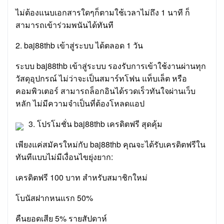
ไม่ต้องแนบเอกสารใดๆก็ตามใช้เวลาไม่ถึง 1 นาที ก็
สามารถเข้าร่วมพนันได้ทันที
2. baj88thb เข้าสู่ระบบ ได้ตลอด 1 วัน
ระบบ baj88thb เข้าสู่ระบบ รองรับการเข้าใช้งานผ่านทุก
วัสดุอุปกรณ์ ไม่ว่าจะเป็นสมาร์ทโฟน แท็บเล็ต หรือ
คอมพิวเตอร์ สามารถล็อกอินได้รวดเร็วทันใจผ่านเว็บ
หลัก ไม่มีความจำเป็นที่ต้องโหลดแอป
3. โปรโมชั่น baj88thb เครดิตฟรี สุดคุ้ม
เพียงแค่สมัครใหม่กับ baj88thb คุณจะได้รับเครดิตฟรีใน
ทันทีแบบไม่มีเงื่อนไขยุ่งยาก:
เครดิตฟรี 100 บาท สำหรับสมาชิกใหม่
โบนัสฝากหนแรก 50%
คืนยอดเสีย 5% รายสัปดาห์