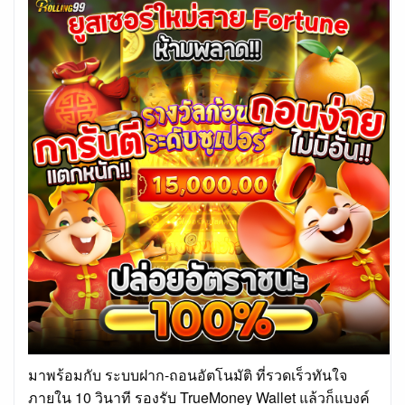
มาพร้อมกับ ระบบฝาก-ถอนอัตโนมัติ ที่รวดเร็วทันใจ
ภายใน 10 วินาที รองรับ TrueMoney Wallet แล้วก็แบงค์