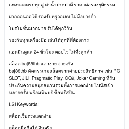
แทงบอลครบทุกคู่ ค่าน้ำประปาดี ราคาต่อรองยุติธรรม
ฝากถอนออโต้ รองรับทรูวอเลท ไม่มีอย่างต่ำ
โปรโมชั่นมากมาย รับได้ทุกวี่วัน
รองรับทุกเครื่องมือ เล่นได้ทุกที่ที่ต้องการ
แอดมินดูแล 24 ชั่วโมง ตอบไว ไม่ทิ้งลูกค้า
สล็อต baj88thb แตกง่าย จ่ายจริง
baj88thb คัดสรรเกมสล็อตจากค่ายประสิทธิภาพ เช่น PG
SLOT, JILI, Pragmatic Play, CQ9, Joker Gaming ที่รับ
ประกันความสนุกสนานรวมทั้งการแตกง่าย โบนัสเข้า
หลายครั้ง พร้อมฟีพบร์ ซื้อฟรีสปิน
LSI Keywords:
สล็อตเว็บตรงแตกง่าย
สล็อตมือถือได้เงินจริง