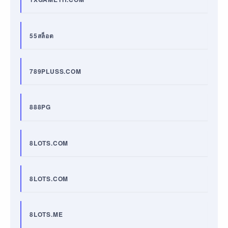
55สล็อต
789PLUSS.COM
888PG
8LOTS.COM
8LOTS.COM
8LOTS.ME