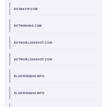
BETM4VIP.COM
BETWIN6666.COM
BETWORLD369HOT.COM
BETWORLD369HOT.COM
BLUEWIN8888.INFO
BLUEWIN8888.INFO