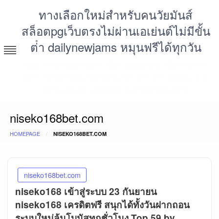
Skip
ทางเลือกใหม่สำหรับคนวัยมันส์
to
สล็อตpgเว็บตรงไม่ผ่านเอเย่นต์ไม่มีขั้น
content
ต่ํา dailynewjams หมุนฟรีได้ทุกวัน
https://thatnewjam.com สล็อต pg punpro สล็อตแตกง่าย
joker หมุนฟรี แตกง่ายที่สุดในโลก เพราะเราตั้งใจมาแจก
เจ้าของโดยคนที่คุณรู้จักกันดี find new jams
niseko168bet.com
HOMEPAGE
NISEKO168BET.COM
niseko168bet.com
niseko168 เข้าสู่ระบบ 23 กันยายน
niseko168 เครดิตฟรี สนุกได้ทั้งวันฝากถอน
ระบบใหม่ลุ้นโบนัสทุกชั่วโมง Top 59 by