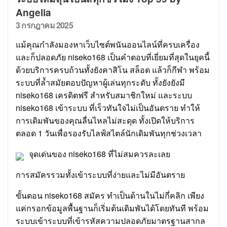
Angelia
Posted
3 กรกฎาคม 2025
on
แม้คุณกำลังมองหาเว็บไซต์พนันออนไลน์ที่ครบเครื่อง
และก็ปลอดภัย niseko168 เป็นคำตอบที่เยี่ยมที่สุดในยุคนี้
ด้วยบริการครบถ้วนทั้งยังคาสิโน สล็อต แล้วก็กีฬา พร้อม
ระบบที่ล้ำสมัยตอบปัญหาผู้เล่นทุกระดับ ทั้งยังยังมี
niseko168 เครดิตฟรี สำหรับสมาชิกใหม่ และระบบ
niseko168 เข้าระบบ ที่เร็วทันใจไม่เป็นอันตราย ทำให้
การเดิมพันของคุณลื่นไหลไม่สะดุด ทั้งเปิดให้บริการ
ตลอด 1 วันเพื่อรองรับไลฟ์สไตล์นักเดิมพันทุกช่วงเวลา
จุดเด่นของ niseko168 ที่ไม่สมควรละเลย
การสมัครรวมทั้งเข้าระบบที่ง่ายและไม่มีอันตราย
ขั้นตอน niseko168 สมัคร ทำเป็นด้านในไม่กี่คลิก เพียง
แค่กรอกข้อมูลพื้นฐานก็เริ่มต้นเดิมพันได้โดยทันที พร้อม
ระบบเข้าระบบที่เข้ารหัสความปลอดภัยมาตรฐานสากล