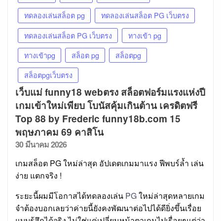
ทดลองเล่นสล็อต pg
ทดลองเล่นสล็อต PG เว็บตรง
ทดลองเล่นสล็อต PG เว็บตรง
ทางเข้า pg
ทางเข้าpg
สล็อต pg
สล็อตpg
สล็อตpgเว็บตรง
เว็บแม่ funny18 webตรง สล็อตฟอร์มแรงแห่งปี
เกมเข้าใหม่เพียบ โบนัสคุ้มเกินต้าน เครดิตฟรี
Top 88 by Frederic funny18b.com 15
พฤษภาคม 69 คาสิโน
Posted
30 มีนาคม 2026
on
เกมสล็อต PG ใหม่ล่าสุด อัปเดตเกมมาแรง ฟีพบร์ล้ำ เล่น
ง่าย แตกจริง !
ระยะนี้ผมมีโอกาสได้ทดลองเล่น
PG
ใหม่ล่าสุดหลายเกม
จำต้องบอกเลยว่าค่ายนี้ยังคงพัฒนาต่อไปได้ดียิ่งขึ้นเรื่อย
แบบรู้สึกได้จริง ไม่ใช่แค่เปลี่ยนหน้าตาเกมไปเรื่อยๆแต่ว่า