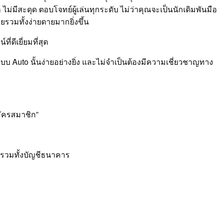
ไม่มีสะดุด ตอบโจทย์ผู้เล่นทุกระดับ ไม่ว่าคุณจะเป็นนักเดิมพันมือ
ยรวมทั้งง่ายดายมากยิ่งขึ้น
่ดีเยี่ยมที่สุด
บ Auto นั้นง่ายอย่างยิ่ง และไม่จำเป็นต้องมีความเชี่ยวชาญทาง
สมัครสมาชิก”
ทร รวมทั้งบัญชีธนาคาร