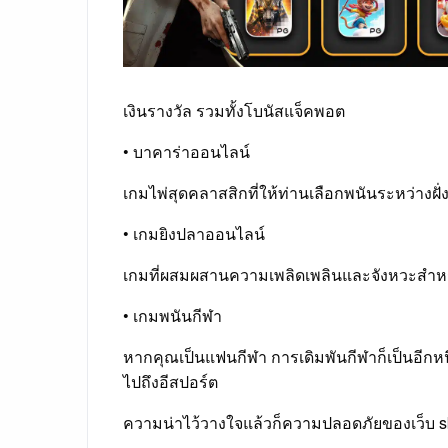
เงินรางวัล รวมทั้งโบนัสแจ็คพอต
• บาคาร่าออนไลน์
เกมไพ่สุดคลาสสิกที่ให้ท่านเลือกพนันระหว่างฝั่ง
• เกมยิงปลาออนไลน์
เกมที่ผสมผสานความเพลิดเพลินและจังหวะสำหรับ
• เกมพนันกีฬา
หากคุณเป็นแฟนกีฬา การเดิมพันกีฬาก็เป็นอีกหนึ
ไปถึงอีสปอร์ต
ความน่าไว้วางใจแล้วก็ความปลอดภัยของเว็บ 