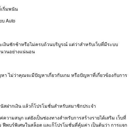
เริ่มพนัน
ียบ Auto
งินชักช้าหรือไม่ครบถ้วนบริบูรณ์ แต่ว่าสำหรับเว็บที่มีระบบ
็มจำนวนอย่างแน่นอน
ัญหา ไม่ว่าคุณจะมีปัญหาเกี่ยวกับเกม หรือปัญหาที่เกี่ยวข้องกับการ
โบนัสฝากเงิน แล้วก็โปรโมชั่นสำหรับสมาชิกประจำ
่ความสนุก แต่ยังเป็นช่องทางสำหรับการสร้างรายได้เสริม เว็บที่
บร์พิเศษในสล็อต และก็โปรโมชั่นที่คุ้มค่า เป็นต้นว่า การแจก