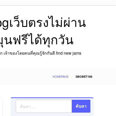
gเว็บตรงไม่ผ่าน
มุนฟรีได้ทุกวัน
 เจ้าของโดยคนที่คุณรู้จักกันดี find new jams
HOMEPAGE
SBOBET168