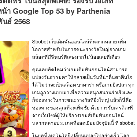
ิตฟรี โบนัสสุดพิเศษ! รองรับวอเล็ท
 หน้า Google Top 53 by Parthenia
ันธ์ 2568
Sbobet เว็บเดิมพันออนไลน์ที่หลากหลาย เพิ่ม
โอกาสสำหรับในการชนะรางวัลใหญ่จากเกม
สล็อตที่มีฟีพบร์พิเศษมากไม่น้อยเลยทีเดียว
คุณเคยคิดไหมว่าเกมเดิมพันออนไลน์สามารถ
แปลงวันธรรมดาให้กลายเป็นวันที่น่าตื่นตาตื่นใจ
ได้ ไม่ว่าจะเป็นสล็อต บาคาร่า หรือเกมยิงปลา ทุก
เกมถูกวางแบบมาเพื่อความสนุกสนานร่าเริงและ
ก็ช่องทางในการชนะรางวัลที่ยิ่งใหญ่ แล้วก็นี่คือ
ช่องทางของคุณที่จะเพิ่มชัย ด้วยการรับเครดิตฟรี
จากเว็บไซต์ผู้ให้บริการเกมส์เดิมพันออนไลน์
หลากหลายประเภทที่ยอดเยี่ยมปัจจุบันนี้ ที่ sbobet
ในยุคที่เทคโนโลยีเปลี่ยนแปลงไปอย่างเร็ว โลก