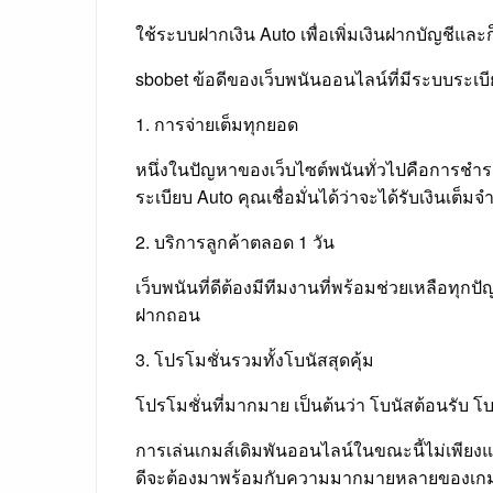
ใช้ระบบฝากเงิน Auto เพื่อเพิ่มเงินฝากบัญชีและก็
sbobet ข้อดีของเว็บพนันออนไลน์ที่มีระบบระเบ
1. การจ่ายเต็มทุกยอด
หนึ่งในปัญหาของเว็บไซต์พนันทั่วไปคือการชำระเ
ระเบียบ Auto คุณเชื่อมั่นได้ว่าจะได้รับเงินเต
2. บริการลูกค้าตลอด 1 วัน
เว็บพนันที่ดีต้องมีทีมงานที่พร้อมช่วยเหลือทุกป
ฝากถอน
3. โปรโมชั่นรวมทั้งโบนัสสุดคุ้ม
โปรโมชั่นที่มากมาย เป็นต้นว่า โบนัสต้อนรับ 
การเล่นเกมส์เดิมพันออนไลน์ในขณะนี้ไม่เพียงแค
ดีจะต้องมาพร้อมกับความมากมายหลายของเกม ฟีพ