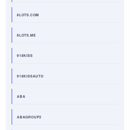
8LOTS.COM
8LOTS.ME
918KISS
918KISSAUTO
ABA
ABAGROUP2