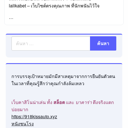
lalikabet – เว็บไซต์ตรงคุณภาพ ที่นักพนันไว้ใจ
…
การบรรลุเป้าหมายมักมีสาเหตุมาจากการยืนยันตัวตน
ในเวลาที่คุณรู้สึกว่าคุณกำลังล้มเหลว
เว็บคาสิโนน่าเล่น ทั้ง
สล็อต
และ
บาคาร่า
ตึงจริงแตก
บ่อยมาก
https://918kissauto.xyz
หนังชนโรง