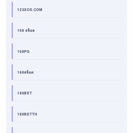
123XOS.COM
168 สล็อต
168PG
168สล็อต
188BET
188BETTH