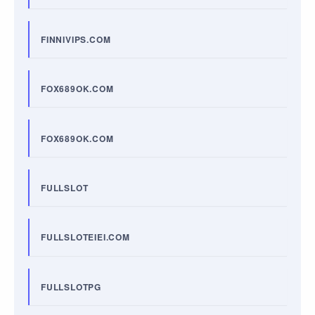
FINNIVIPS.COM
FOX689OK.COM
FOX689OK.COM
FULLSLOT
FULLSLOTEIEI.COM
FULLSLOTPG