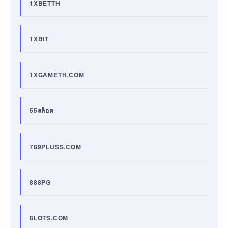
1XBETTH
1XBIT
1XGAMETH.COM
55สล็อต
789PLUSS.COM
888PG
8LOTS.COM