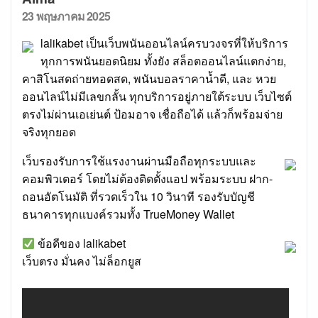
Posted
23 พฤษภาคม 2025
on
lalikabet เป็นเว็บพนันออนไลน์ครบวงจรที่ให้บริการ
ทุกการพนันยอดนิยม ทั้งยัง สล็อตออนไลน์แตกง่าย,
คาสิโนสดถ่ายทอดสด, พนันบอลราคาน้ำดี, และ หวย
ออนไลน์ไม่มีเลขกลั้น ทุกบริการอยู่ภายใต้ระบบ เว็บไซต์
ตรงไม่ผ่านเอเย่นต์ ป้อมอาจ เชื่อถือได้ แล้วก็พร้อมจ่าย
จริงทุกยอด
เว็บรองรับการใช้แรงงานผ่านมือถือทุกระบบและ
คอมพิวเตอร์ โดยไม่ต้องติดตั้งแอป พร้อมระบบ ฝาก-
ถอนอัตโนมัติ ที่รวดเร็วใน 10 วินาที รองรับบัญชี
ธนาคารทุกแบงค์รวมทั้ง TrueMoney Wallet
ข้อดีของ lalikabet
เว็บตรง มั่นคง ไม่ล็อกยูส