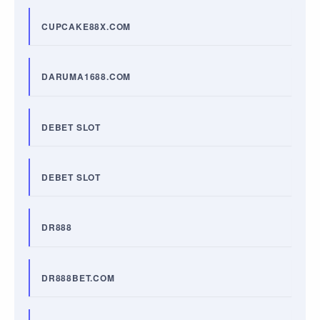
CUPCAKE88X.COM
DARUMA1688.COM
DEBET SLOT
DEBET SLOT
DR888
DR888BET.COM