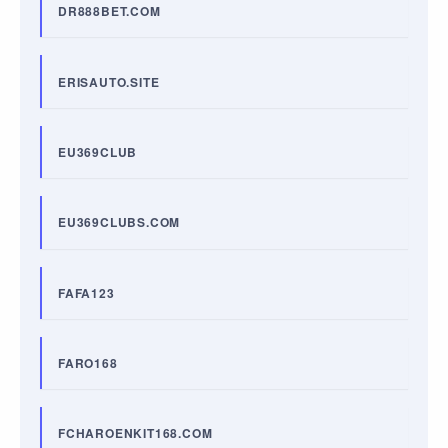
DR888BET.COM
ERISAUTO.SITE
EU369CLUB
EU369CLUBS.COM
FAFA123
FARO168
FCHAROENKIT168.COM