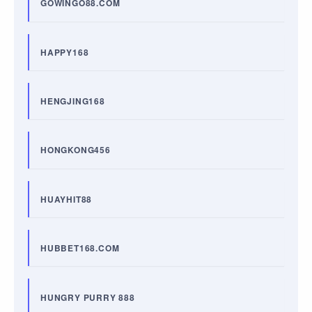
GOWINGO88.COM
HAPPY168
HENGJING168
HONGKONG456
HUAYHIT88
HUBBET168.COM
HUNGRY PURRY 888