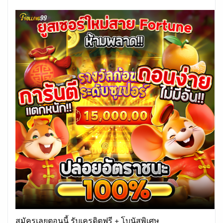
สมัครเลยตอนนี้ รับเครดิตฟรี + โบนัสพิเศษ