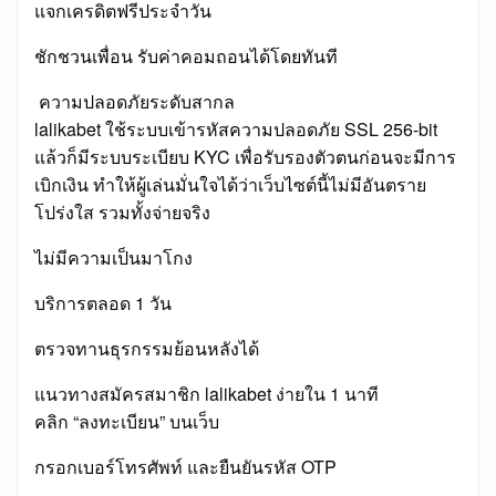
แจกเครดิตฟรีประจำวัน
ชักชวนเพื่อน รับค่าคอมถอนได้โดยทันที
️ ความปลอดภัยระดับสากล
lalikabet ใช้ระบบเข้ารหัสความปลอดภัย SSL 256-bit
แล้วก็มีระบบระเบียบ KYC เพื่อรับรองตัวตนก่อนจะมีการ
เบิกเงิน ทำให้ผู้เล่นมั่นใจได้ว่าเว็บไซต์นี้ไม่มีอันตราย
โปร่งใส รวมทั้งจ่ายจริง
ไม่มีความเป็นมาโกง
บริการตลอด 1 วัน
ตรวจทานธุรกรรมย้อนหลังได้
แนวทางสมัครสมาชิก lalikabet ง่ายใน 1 นาที
คลิก “ลงทะเบียน” บนเว็บ
กรอกเบอร์โทรศัพท์ และยืนยันรหัส OTP