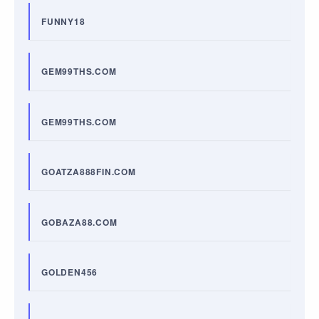
FUNNY18
GEM99THS.COM
GEM99THS.COM
GOATZA888FIN.COM
GOBAZA88.COM
GOLDEN456