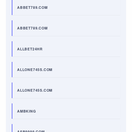
ABBET789.COM
ABBET789.COM
ALLBET24HR
ALLONE745S.COM
ALLONE745S.COM
AMBKING
ASB9999.COM