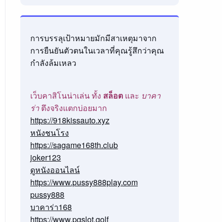
การบรรลุเป้าหมายมักมีสาเหตุมาจาก
การยืนยันตัวตนในเวลาที่คุณรู้สึกว่าคุณ
กำลังล้มเหลว
เว็บคาสิโนน่าเล่น ทั้ง
สล็อต
และ
บาคา
ร่า
ตึงจริงแตกบ่อยมาก
https://918kissauto.xyz
หนังชนโรง
https://sagame168th.club
joker123
ดูหนังออนไลน์
https://www.pussy888play.com
pussy888
บาคาร่า168
https://www.pgslot.golf