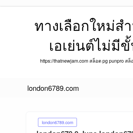
Skip
to
content
ทางเลือกใหม่สำ
เอเย่นต์ไม่มีข
https://thatnewjam.com สล็อต pg punpro สล็อ
london6789.com
london6789.com