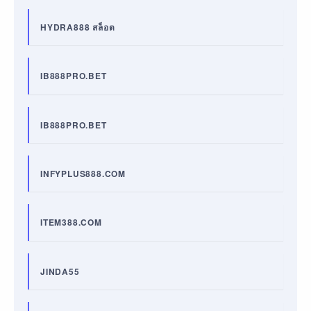
HYDRA888 สล็อต
IB888PRO.BET
IB888PRO.BET
INFYPLUS888.COM
ITEM388.COM
JINDA55