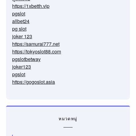
https://1xbetth.vip
pgslot
allbet24
pg slot
joker 123
https://samurai777.net
https://tokyoslot88.com
pgslotbetway
joker123
pgslot
https://gogoslot.asia
หมวดหมู่