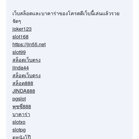
เว็บสล็อตและบาคาร่าของโครตดีเว็บนี้เล่นแล้วรวย
จัดๆ
joker123
slot168
https://jin55.net
slot99
สล็อตเว็บตรง
jinda44
สล็อตเว็บตรง
สล็อต888
JINDA888
pgslot
พุซซี่888
บาคาร่า
slotxo
slotpg
ดูหนังโป๊