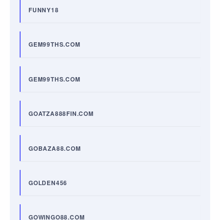
FUNNY18
GEM99THS.COM
GEM99THS.COM
GOATZA888FIN.COM
GOBAZA88.COM
GOLDEN456
GOWINGO88.COM