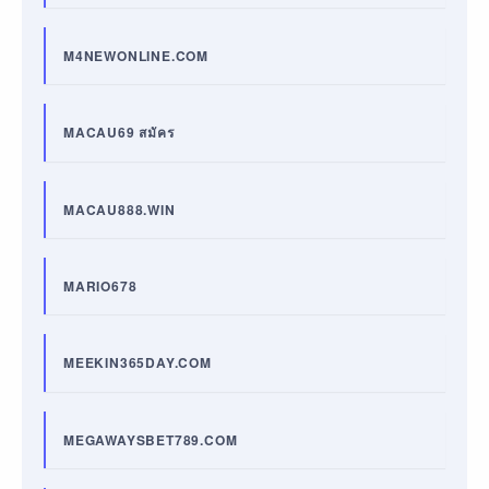
M4NEWONLINE.COM
MACAU69 สมัคร
MACAU888.WIN
MARIO678
MEEKIN365DAY.COM
MEGAWAYSBET789.COM