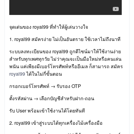
จุดเด่นของ royal99 ที่ทำให้ผู้เล่นวางใจ
1. royal99 สมัครง่าย ไม่เป็นอันตราย ใช้เวลาไม่ถึงนาที
ระบบลงทะเบียนของ royal99 ถูกดีไซน์มาให้ใช้งานง่าย
สำหรับทุกเพศทุกวัย ไม่ว่าคุณจะเป็นมือใหม่หรือคนเล่น
พนัน แค่เพียงมีเบอร์โทรศัพท์หรืออีเมล ก็สามารถ สมัคร
royal99
ได้ในไม่กี่ขั้นตอน
กรอกเบอร์โทรศัพท์ → รับรอง OTP
ตั้งรหัสผ่าน → เลือกบัญชีสำหรับฝาก-ถอน
รับ User พร้อมเข้าใช้งานได้โดยทันที
2. royal99 เข้าสู่ระบบได้ทุกเครื่องไม้เครื่องมือ