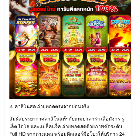
2. คาสิโนสด ถ่ายทอดตรงจากบ่อนจริง
สัมผัสบรรยากาศคาสิโนแท้ๆกับเกมบาคาร่า เสือมังกร รู
เล็ต ไฮโล และแบล็คแจ็ค ถ่ายทอดสดด้วยภาพชัดระดับ
Full HD จากต่างแดน พร้อมดีลเลอร์มือโปรให้บริการ 24