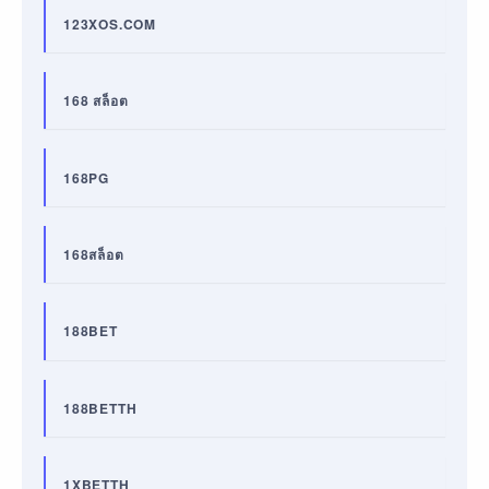
123XOS.COM
168 สล็อต
168PG
168สล็อต
188BET
188BETTH
1XBETTH