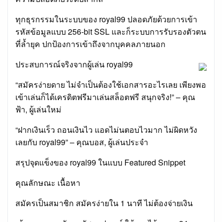
ทุกธุรกรรมในระบบของ royal99 ปลอดภัยด้วยการเข้า
รหัสข้อมูลแบบ 256-bit SSL และก็ระบบการรับรองตัวตน
ที่ล้ำยุค ปกป้องการเข้าถึงจากบุคคลภายนอก
ประสบการณ์จริงจากผู้เล่น royal99
“สมัครง่ายดาย ไม่จำเป็นต้องใช้เอกสารอะไรเลย เพียงพอ
เข้าเล่นก็ได้เครดิตฟรีมาเล่นสล็อตฟรี สนุกจริง!” – คุณ
ฟ้า, ผู้เล่นใหม่
“ฝากเงินเร็ว ถอนเงินไว แอดไม่นตอบไวมาก ไม่ผิดหวัง
เลยกับ royal99” – คุณบอส, ผู้เล่นประจำ
สรุปจุดแข็งของ royal99 ในแบบ Featured Snippet
คุณลักษณะ เนื้อหา
สมัครเป็นสมาชิก สมัครง่ายใน 1 นาที ไม่ต้องจ่ายเงิน