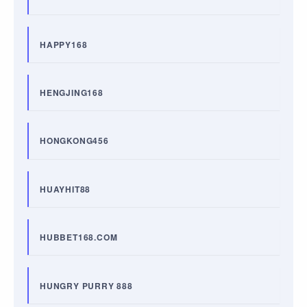
HAPPY168
HENGJING168
HONGKONG456
HUAYHIT88
HUBBET168.COM
HUNGRY PURRY 888