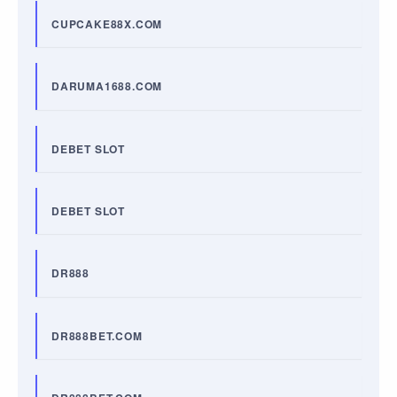
CUPCAKE88X.COM
DARUMA1688.COM
DEBET SLOT
DEBET SLOT
DR888
DR888BET.COM