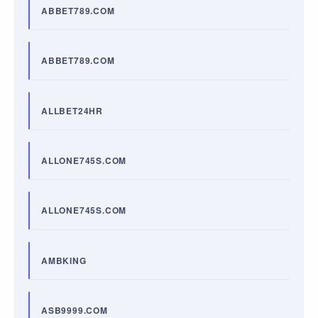
ABBET789.COM
ABBET789.COM
ALLBET24HR
ALLONE745S.COM
ALLONE745S.COM
AMBKING
ASB9999.COM