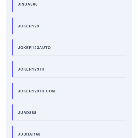
JINDA888
JOKER123
JOKER123AUTO
JOKER123TH
JOKER123TH.COM
JUAD888
JUDHAI168