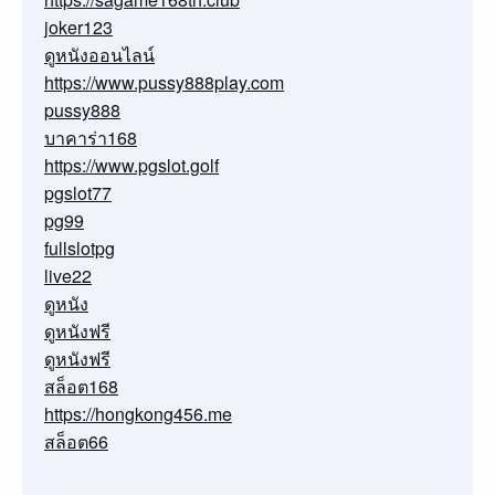
joker123
ดูหนังออนไลน์
https://www.pussy888play.com
pussy888
บาคาร่า168
https://www.pgslot.golf
pgslot77
pg99
fullslotpg
live22
ดูหนัง
ดูหนังฟรี
ดูหนังฟรี
สล็อต168
https://hongkong456.me
สล็อต66