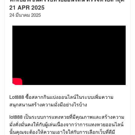
21 APR 2025
Posted
24 มีนาคม 2025
on
Lot888 ซื้อสลากกินแบ่งออนไลน์ในระบบเพิ่มความ
สนุกสนานสร้างความมั่งมีอย่างไรบ้าง
lot888 เป็นระบบการแทงหวยที่มีคุณภาพและสร้างความ
มั่งคั่งมั่นคงให้กับผู้เล่นเนื่องจากว่าการแทงหวยออนไลน์
นั้นคุณจะต้องให้ความเอาใจใส่กับการเลือกเว็บที่ดีมี