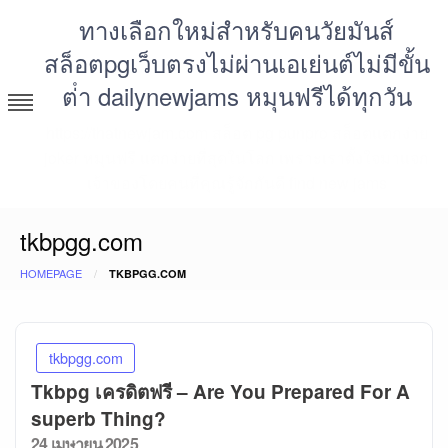
Skip
ทางเลือกใหม่สำหรับคนวัยมันส์
to
สล็อตpgเว็บตรงไม่ผ่านเอเย่นต์ไม่มีขั้น
content
ต่ํา dailynewjams หมุนฟรีได้ทุกวัน
https://thatnewjam.com สล็อต pg punpro สล็อตแตกง่าย
joker หมุนฟรี แตกง่ายที่สุดในโลก เพราะเราตั้งใจมาแจก
เจ้าของโดยคนที่คุณรู้จักกันดี find new jams
tkbpgg.com
HOMEPAGE
TKBPGG.COM
tkbpgg.com
Tkbpg เครดิตฟรี – Are You Prepared For A
superb Thing?
Posted
24 เมษายน 2025