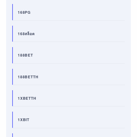
168PG
168สล็อต
188BET
188BETTH
1XBETTH
1XBIT