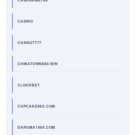
CASHGAME168
CASINO
CHANG7777
CHINATOWN888.WIN
CLOUDBET
CUPCAKE88X.COM
DARUMA1688.COM