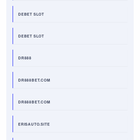
DEBET SLOT
DEBET SLOT
DR888
DR888BET.COM
DR888BET.COM
ERISAUTO.SITE