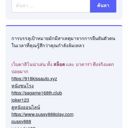
การบรรลุเป้าหมายมักมีสาเหตุมาจากการยืนยันตัวตน
ในเวลาที่คุณรู้สึกว่าคุณกำลังล้มเหลว
เว็บคาสิโนน่าเล่น ทั้ง
สล็อต
และ
บาคาร่า
ตึงจริงแตก
บ่อยมาก
https://918kissauto.xyz
หนังชนโรง
https://sagame168th.club
joker123
ดูหนังออนไลน์
https://www.pussy888play.com
pussy888