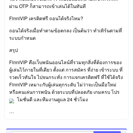
ผ่าน OTP ก็สามารถเข้าเล่นได้ในทันที
FinniVIP เครดิตฟรี ถอนได้จริงไหม?
ถอนได้จริงเมื่อทำตามข้อตกลง เป็นต้นว่า ทำเทิร์นตามที่
ระบบกำหนด
สรุป
FinniVIP คือเว็บพนันออนไลน์ที่รวมทุกสิ่งที่ต้องการของ
ผู้เล่นไว้ภายในที่เดียว ตั้งแต่ การสมัคร ที่ง่าย เข้าระบบ ที่
รวดเร็วทันใจ ไปจนกระทั่ง การแจกเครดิตฟรี ที่ใช้ได้จริง
FinniVIP เหมาะกับผู้เล่นทุกระดับ ไม่ว่าจะเป็นมือใหม่
หรือคนเล่นการพนัน ด้วยระบบที่ปลอดภัย เกมครบ โปร
โมชั่นดี และทีมงานดูแล 24 ชั่วโมง
…