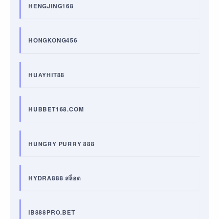
HENGJING168
HONGKONG456
HUAYHIT88
HUBBET168.COM
HUNGRY PURRY 888
HYDRA888 สล็อต
IB888PRO.BET