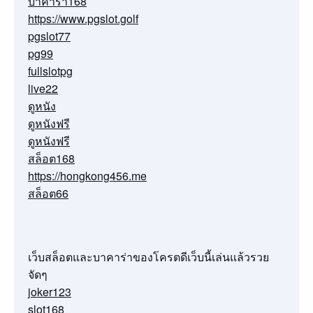
บาคาร่า168
https://www.pgslot.golf
pgslot77
pg99
fullslotpg
live22
ดูหนัง
ดูหนังฟรี
ดูหนังฟรี
สล็อต168
https://hongkong456.me
สล็อต66
เว็บสล็อตและบาคาร่าของโครตดีเว็บนี้เล่นแล้วรวย
จัดๆ
joker123
slot168