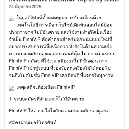
Posted
24 มิถุนายน 2025
on
ในยุคดิจิทัลที่ทั้งหมดทุกอย่างขับเคลื่อนด้วย
เทคโนโลยี การเลือกเว็บไซต์เดิมพันออนไลน์ป้อม
ปราการอาจ ไม่มีอันตราย และใช้งานง่ายจึงเป็นเรื่อง
จำเป็น FinniVIP คือคำตอบสำหรับนักพนันแบบใหม่ที่
อยากประสบการณ์ที่เหนือกว่า ทั้งยังในด้านความเร็ว
ความปลอดภัย และผลตอบแทนที่คุ้ม ไม่ว่าจะเป็นระบบ
FinniVIP สมัคร ที่ใช้เวลาเพียงแต่ไม่กี่ขั้นตอน การ
FinniVIP เข้าสู่ระบบ ที่รองรับทุกเครื่องใช้ไม้สอย ไป
จนถึงโปรโมชั่น FinniVIP เครดิตฟรี ที่แจกจริงทุกๆวัน
เหตุผลที่จะต้องเลือก FinniVIP
1. ระบบสมัครที่ง่ายและก็ไม่มีอันตราย
FinniVIP ให้ความใส่ใจกับความปลอดภัยของผู้เล่น:
สมัครผ่านเบอร์โทรศัพท์