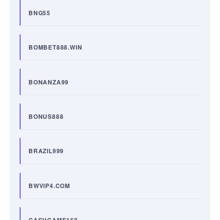
BNG55
BOMBET888.WIN
BONANZA99
BONUS888
BRAZIL999
BWVIP4.COM