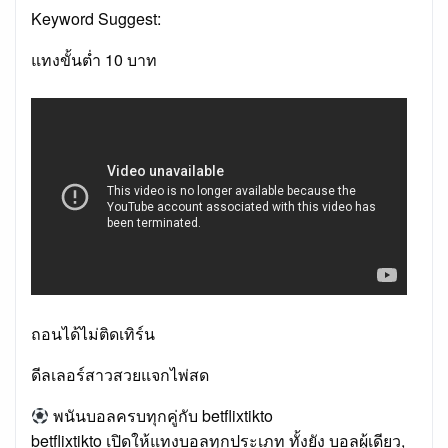
Keyword Suggest:
แทงขั้นต่ำ 10 บาท
ถอนได้ไม่ติดเทิร์น
ดีลเลอร์สาวสวยแจกไพ่สด
พนันบอลครบทุกคู่กับ betflixtikto
betflixtikto เปิดให้แทงบอลทุกประเภท ทั้งยัง บอลผู้เดียว,