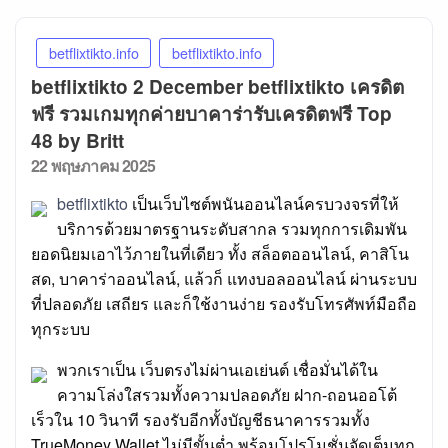
betflixtikto.info
betflixtikto.info
betflixtikto 2 December betflixtikto เครดิต
ฟรี รวมเกมทุกค่ายบาคาร่ารับเครดิตฟรี Top
48 by Britt
Posted
22 พฤษภาคม 2025
on
betflixtikto
เป็นเว็บไซต์พนันออนไลน์ครบวงจรที่ให้
บริการด้วยมาตรฐานระดับสากล รวมทุกการเดิมพัน
ยอดนิยมเอาไว้ภายในที่เดียว ทั้ง สล็อตออนไลน์, คาสิโน
สด, บาคาร่าออนไลน์, แล้วก็ แทงบอลออนไลน์ ผ่านระบบ
ที่ปลอดภัย เสถียร และก็ใช้งานง่าย รองรับโทรศัพท์มือถือ
ทุกระบบ
พวกเราเป็น เว็บตรงไม่ผ่านเอเย่นต์ เชื่อมั่นได้ใน
ความโล่งใสรวมทั้งความปลอดภัย ฝาก-ถอนออโต้
เร็วใน 10 วินาที รองรับอีกทั้งบัญชีธนาคารรวมทั้ง
TrueMoney Wallet ไม่มีขั้นต่ำ พร้อมโปรโมชั่นจัดเต็มทุก