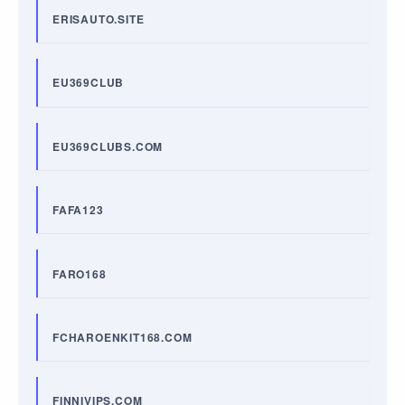
ERISAUTO.SITE
EU369CLUB
EU369CLUBS.COM
FAFA123
FARO168
FCHAROENKIT168.COM
FINNIVIPS.COM