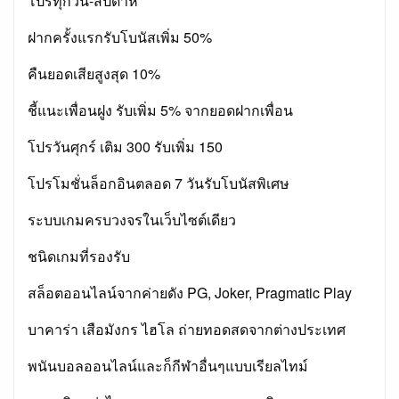
โปรทุกวัน-สัปดาห์
ฝากครั้งแรกรับโบนัสเพิ่ม 50%
คืนยอดเสียสูงสุด 10%
ชี้แนะเพื่อนฝูง รับเพิ่ม 5% จากยอดฝากเพื่อน
โปรวันศุกร์ เติม 300 รับเพิ่ม 150
โปรโมชั่นล็อกอินตลอด 7 วันรับโบนัสพิเศษ
ระบบเกมครบวงจรในเว็บไซต์เดียว
ชนิดเกมที่รองรับ
สล็อตออนไลน์จากค่ายดัง PG, Joker, Pragmatic Play
บาคาร่า เสือมังกร ไฮโล ถ่ายทอดสดจากต่างประเทศ
พนันบอลออนไลน์และก็กีฬาอื่นๆแบบเรียลไทม์