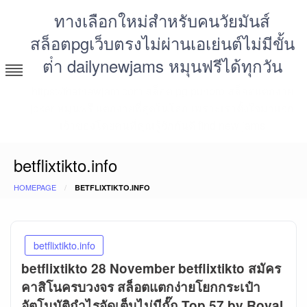
Skip
ทางเลือกใหม่สำหรับคนวัยมันส์
to
สล็อตpgเว็บตรงไม่ผ่านเอเย่นต์ไม่มีขั้น
content
ต่ํา dailynewjams หมุนฟรีได้ทุกวัน
https://thatnewjam.com สล็อต pg punpro สล็อตแตกง่าย
joker หมุนฟรี แตกง่ายที่สุดในโลก เพราะเราตั้งใจมาแจก
เจ้าของโดยคนที่คุณรู้จักกันดี find new jams
betflixtikto.info
HOMEPAGE
BETFLIXTIKTO.INFO
betflixtikto.info
betflixtikto 28 November betflixtikto สมัคร
คาสิโนครบวงจร สล็อตแตกง่ายโยกกระเป๋า
อัตโนมัติกำไรจัดเต็มไม่มีกั๊ก Top 57 by Royal