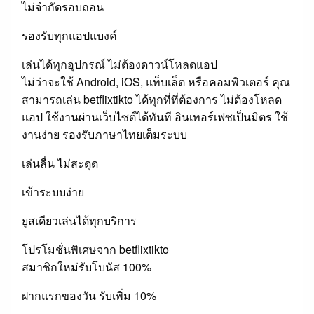
ไม่จำกัดรอบถอน
รองรับทุกแอปแบงค์
เล่นได้ทุกอุปกรณ์ ไม่ต้องดาวน์โหลดแอป
ไม่ว่าจะใช้ Android, iOS, แท็บเล็ต หรือคอมพิวเตอร์ คุณ
สามารถเล่น betflixtikto ได้ทุกที่ที่ต้องการ ไม่ต้องโหลด
แอป ใช้งานผ่านเว็บไซต์ได้ทันที อินเทอร์เฟซเป็นมิตร ใช้
งานง่าย รองรับภาษาไทยเต็มระบบ
เล่นลื่น ไม่สะดุด
เข้าระบบง่าย
ยูสเดียวเล่นได้ทุกบริการ
โปรโมชั่นพิเศษจาก betflixtikto
สมาชิกใหม่รับโบนัส 100%
ฝากแรกของวัน รับเพิ่ม 10%