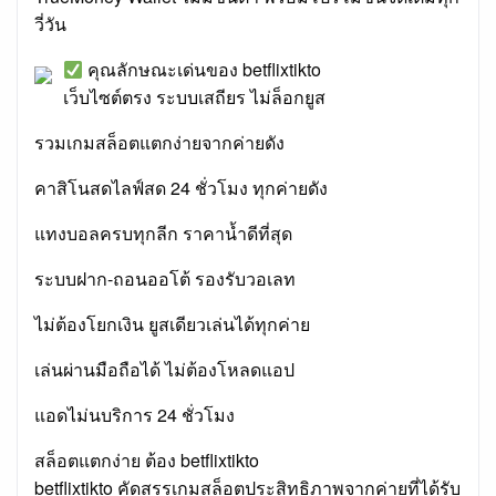
วี่วัน
คุณลักษณะเด่นของ betflixtikto
เว็บไซต์ตรง ระบบเสถียร ไม่ล็อกยูส
รวมเกมสล็อตแตกง่ายจากค่ายดัง
คาสิโนสดไลฟ์สด 24 ชั่วโมง ทุกค่ายดัง
แทงบอลครบทุกลีก ราคาน้ำดีที่สุด
ระบบฝาก-ถอนออโต้ รองรับวอเลท
ไม่ต้องโยกเงิน ยูสเดียวเล่นได้ทุกค่าย
เล่นผ่านมือถือได้ ไม่ต้องโหลดแอป
แอดไม่นบริการ 24 ชั่วโมง
สล็อตแตกง่าย ต้อง betflixtikto
betflixtikto คัดสรรเกมสล็อตประสิทธิภาพจากค่ายที่ได้รับ