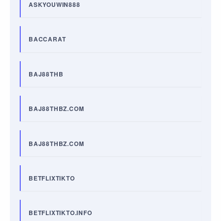
ASKYOUWIN888
BACCARAT
BAJ88THB
BAJ88THBZ.COM
BAJ88THBZ.COM
BETFLIXTIKTO
BETFLIXTIKTO.INFO