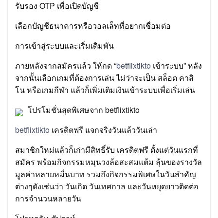
รับรอง OTP เพื่อเปิดบัญชี
เลือกบัญชีธนาคารหรือวอลเล็ทที่อยากเชื่อมต่อ
การเข้าสู่ระบบและเริ่มเดิมพัน
ภายหลังจากสมัครแล้ว ให้กด “
betflixtikto
เข้าระบบ” หลัง
จากนั้นเลือกเกมที่ต้องการเล่น ไม่ว่าจะเป็น สล็อต คาสิ
โน หรือเกมกีฬา แล้วก็เพิ่มเติมเงินเข้าระบบเพื่อเริ่มเล่น
โปรโมชั่นสุดพิเศษจาก betflixtikto
betflixtikto
เครดิตฟรี แจกจริงวันแล้ววันเล่า
สมาชิกใหม่แล้วก็เก่ามีสิทธิ์รับ เครดิตฟรี ตั้งแต่วันแรกที่
สมัคร พร้อมกิจกรรมหมุนวงล้อสะสมแต้ม ลุ้นของรางวัล
มูลค่าหลายหมื่นบาท รวมถึงกิจกรรมพิเศษในวันสำคัญ
ต่างๆดังเช่นว่า วันเกิด วันเทศกาล และวันหยุดยาวติดต่อ
การจำนวนหลายวัน