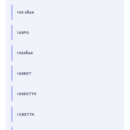
168 สล็อต
168PG
168สล็อต
188BET
188BETTH
1XBETTH