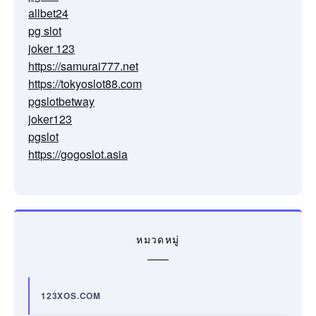
allbet24
pg slot
joker 123
https://samurai777.net
https://tokyoslot88.com
pgslotbetway
joker123
pgslot
https://gogoslot.asia
หมวดหมู่
123XOS.COM