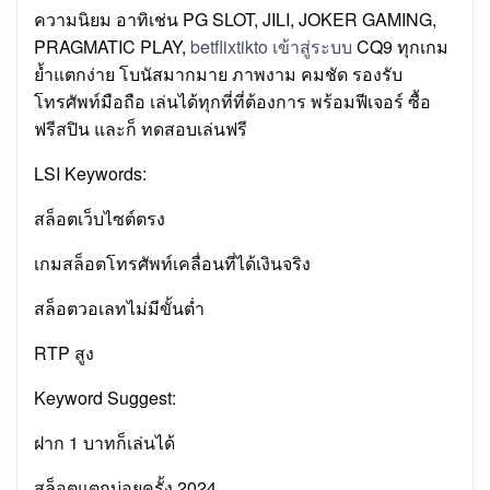
ความนิยม อาทิเช่น PG SLOT, JILI, JOKER GAMING,
PRAGMATIC PLAY,
betflixtikto เข้าสู่ระบบ
CQ9 ทุกเกม
ย้ำแตกง่าย โบนัสมากมาย ภาพงาม คมชัด รองรับ
โทรศัพท์มือถือ เล่นได้ทุกที่ที่ต้องการ พร้อมฟีเจอร์ ซื้อ
ฟรีสปิน และก็ ทดสอบเล่นฟรี
LSI Keywords:
สล็อตเว็บไซต์ตรง
เกมสล็อตโทรศัพท์เคลื่อนที่ได้เงินจริง
สล็อตวอเลทไม่มีขั้นต่ำ
RTP สูง
Keyword Suggest:
ฝาก 1 บาทก็เล่นได้
สล็อตแตกบ่อยครั้ง 2024