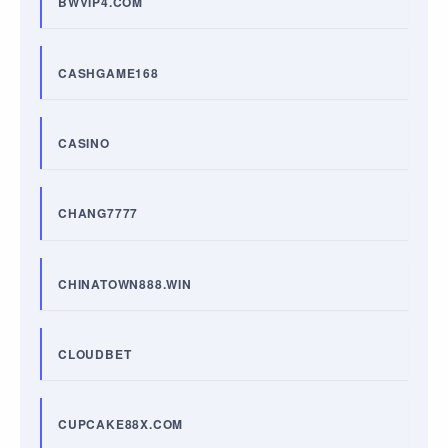
BWVIP4.COM
CASHGAME168
CASINO
CHANG7777
CHINATOWN888.WIN
CLOUDBET
CUPCAKE88X.COM