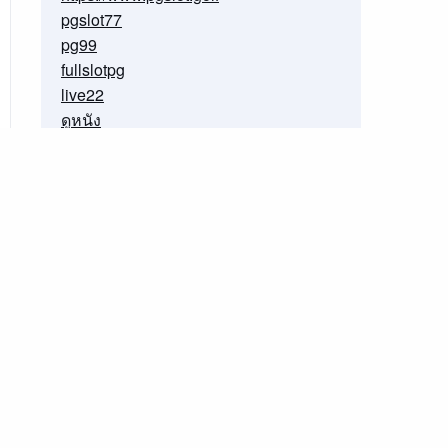
pgslot77
pg99
fullslotpg
live22
ดูหนัง
ดูหนังฟรี
ดูหนังฟรี
สล็อต168
https://hongkong456.me
สล็อต66
เว็บสล็อตและบาคาร่าของโครตดีเว็บนี้
เล่นแล้วรวยจัดๆ
joker123
slot168
https://jin55.net