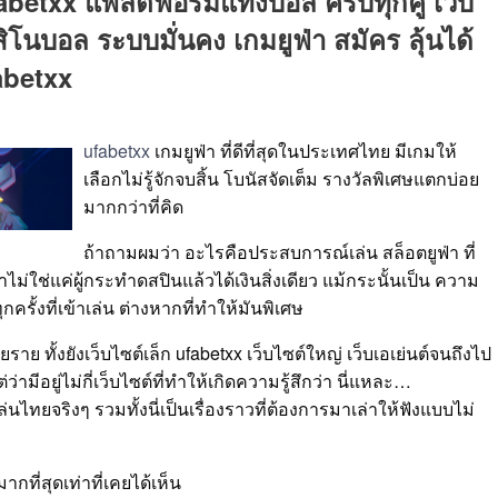
abetxx แพลตฟอร์มแทงบอล ครบทุกคู่ เว็บ
โนบอล ระบบมั่นคง เกมยูฟ่า สมัคร ลุ้นได้
abetxx
ufabetxx
เกมยูฟ่า ที่ดีที่สุดในประเทศไทย มีเกมให้
เลือกไม่รู้จักจบสิ้น โบนัสจัดเต็ม รางวัลพิเศษแตกบ่อย
มากกว่าที่คิด
ถ้าถามผมว่า อะไรคือประสบการณ์เล่น สล็อตยูฟ่า ที่
ใช่แค่ผู้กระทำดสปินแล้วได้เงินสิ่งเดียว แม้กระนั้นเป็น ความ
ุกครั้งที่เข้าเล่น ต่างหากที่ทำให้มันพิเศษ
าย ทั้งยังเว็บไซต์เล็ก ufabetxx เว็บไซต์ใหญ่ เว็บเอเย่นต์จนถึงไป
มีอยู่ไม่กี่เว็บไซต์ที่ทำให้เกิดความรู้สึกว่า นี่แหละ…
เล่นไทยจริงๆ รวมทั้งนี่เป็นเรื่องราวที่ต้องการมาเล่าให้ฟังแบบไม่
ากที่สุดเท่าที่เคยได้เห็น