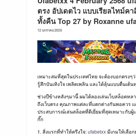
Ufabetxx 4 February 2568 uf
ตรง อัปเดตไว แบบเรียลไทม์คาสิ
ทั้งคืน Top 27 by Roxanne uf
Posted
12 มกราคม 2026
on
เหมาะสมที่สุดในประเทศไทย จะต้องบอกตรงๆว่าไม่
รู้สึกบันเทิงใจ เพลิดเพลิน และได้ลุ้นแบบตื่นเต้นท
ช่วงปีข้างหลังๆมานี้ ผมได้ลองเล่นเว็บสล็อตหลายร
ถึงเว็บตรง คุณภาพแต่ละที่แตกต่างกันพอควร แต่ว่า
ประสบการณ์เล่นสล็อตที่ดีเยี่ยมที่สุดเหมาะกับผู้
กั๊ก
1. สิ่งแรกที่ทำให้ตรึงใจ:
ufabetxx
มีเกมให้เลือกม