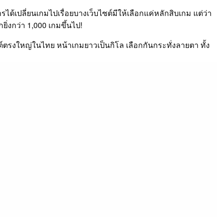
้เปลี่ยนเกมไปเรื่อยบางเว็บไซต์มีให้เลือกแค่หลักสิบเกม แต่ว่า
ากยิ่งกว่า 1,000 เกมขึ้นไป!
บไซต์ตรงใหญ่ในไทย หน้าเกมยาวเป็นกิโล เลือกกันกระทั่งลายตา ทั้ง
่อ และก็ยังเป็นเหตุให้หาจังหวะเกมที่ ufabetxx แตกดี ได้ง่ายดาย