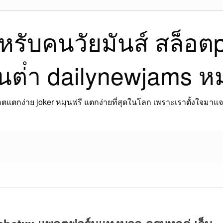
หรับคนวัยมันส์ สล็อตp
ั้นต่ํา dailynewjams ห
ตแตกง่าย joker หมุนฟรี แตกง่ายที่สุดในโลก เพราะเราตั้งใจมาแจก