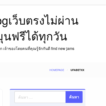
gเว็บตรงไม่ผ่าน
มุนฟรีได้ทุกวัน
 เจ้าของโดยคนที่คุณรู้จักกันดี find new jams
HOMEPAGE
UFABETXX