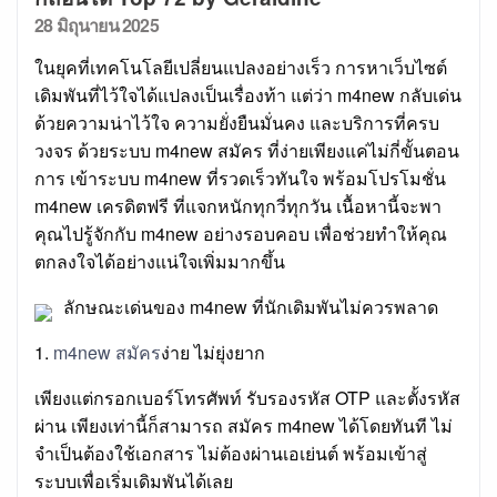
Posted
28 มิถุนายน 2025
on
ในยุคที่เทคโนโลยีเปลี่ยนแปลงอย่างเร็ว การหาเว็บไซต์
เดิมพันที่ไว้ใจได้แปลงเป็นเรื่องท้า แต่ว่า m4new กลับเด่น
ด้วยความน่าไว้ใจ ความยั่งยืนมั่นคง และบริการที่ครบ
วงจร ด้วยระบบ m4new สมัคร ที่ง่ายเพียงแค่ไม่กี่ขั้นตอน
การ เข้าระบบ m4new ที่รวดเร็วทันใจ พร้อมโปรโมชั่น
m4new เครดิตฟรี ที่แจกหนักทุกวี่ทุกวัน เนื้อหานี้จะพา
คุณไปรู้จักกับ m4new อย่างรอบคอบ เพื่อช่วยทำให้คุณ
ตกลงใจได้อย่างแน่ใจเพิ่มมากขึ้น
ลักษณะเด่นของ m4new ที่นักเดิมพันไม่ควรพลาด
1.
m4new สมัคร
ง่าย ไม่ยุ่งยาก
เพียงแต่กรอกเบอร์โทรศัพท์ รับรองรหัส OTP และตั้งรหัส
ผ่าน เพียงเท่านี้ก็สามารถ สมัคร m4new ได้โดยทันที ไม่
จำเป็นต้องใช้เอกสาร ไม่ต้องผ่านเอเย่นต์ พร้อมเข้าสู่
ระบบเพื่อเริ่มเดิมพันได้เลย