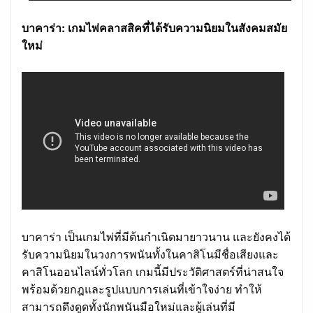
บาคาร่า: เกมไพ่คลาสสิคที่ได้รับความนิยมในสังคมสมัย
ใหม่
บาคาร่า เป็นเกมไพ่ที่มีต้นกำเนิดมายาวนาน และยังคงได้
รับความนิยมในวงการพนันทั้งในคาสิโนมีชื่อเสียงและ
คาสิโนออนไลน์ทั่วโลก เกมนี้มีประวัติศาสตร์ที่น่าสนใจ
พร้อมด้วยกฎและรูปแบบการเล่นที่เข้าใจง่าย ทำให้
สามารถดึงดูดทั้งนักพนันมือใหม่และผู้เล่นที่มี