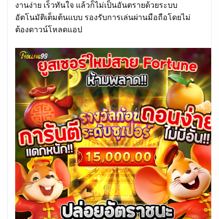
งานง่าย เร็วทันใจ แล้วก็ไม่เป็นอันตรายด้วยระบบ
อัตโนมัติเต็มต้นแบบ รองรับการเล่นผ่านมือถือโดยไม่
ต้องดาวน์โหลดแอป