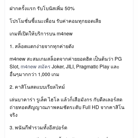
ฝากครั้งแรก รับโบนัสเพิ่ม 50%
โปรโมชั่นชี้แนะเพื่อน รับค่าคอมทุกยอดเสีย
เกมที่เปิดให้บริการบน m4new
1. สล็อตแตกง่ายจากทุกค่ายดัง
m4new สะสมเกมสล็อตจากค่ายยอดฮิต เป็นต้นว่า PG
Slot,
m4new สมัคร
Joker, JILI, Pragmatic Play และ
อื่นๆมากกว่า 1,000 เกม
2. คาสิโนสดแบบเรียลไทม์
เล่นบาคาร่า รูเล็ต ไฮโล แล้วก็เสือมังกร กับดีลเลอร์สด
ถ่ายทอดสัญญาณภาพคมชัดระดับ Full HD จากคาสิโน
จริง
3. พนันกีฬารวมทั้งอีสปอร์ต