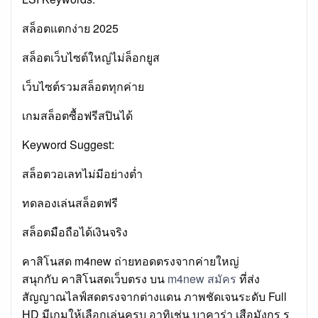
สล็อตแตกง่าย 2025
สล็อตเว็บไซต์ใหญ่ไม่ล็อกยูส
เว็บไซต์รวมสล็อตทุกค่าย
เกมสล็อตซื้อฟรีสปินได้
Keyword Suggest:
สล็อตวอเลทไม่มีอย่างต่ำ
ทดลองเล่นสล็อตฟรี
สล็อตมือถือได้เงินจริง
คาสิโนสด m4new ถ่ายทอดตรงจากค่ายใหญ่
สนุกกับ คาสิโนสดเว็บตรง บน
m4new สมัคร
ที่ส่ง
สัญญาณไลฟ์สดตรงจากต่างแดน ภาพชัดเจนระดับ Full
HD มีเกมให้เลือกเล่นครบ อาทิเช่น บาคาร่า เสือมังกร รู