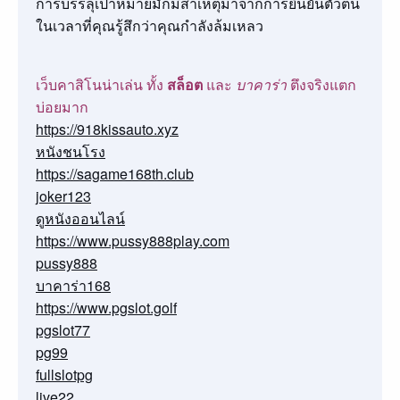
การบรรลุเป้าหมายมักมีสาเหตุมาจากการยืนยันตัวตน
ในเวลาที่คุณรู้สึกว่าคุณกำลังล้มเหลว
เว็บคาสิโนน่าเล่น ทั้ง
สล็อต
และ
บาคาร่า
ตึงจริงแตก
บ่อยมาก
https://918kissauto.xyz
หนังชนโรง
https://sagame168th.club
joker123
ดูหนังออนไลน์
https://www.pussy888play.com
pussy888
บาคาร่า168
https://www.pgslot.golf
pgslot77
pg99
fullslotpg
live22