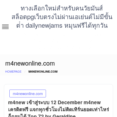
Skip
ทางเลือกใหม่สำหรับคนวัยมันส์
to
สล็อตpgเว็บตรงไม่ผ่านเอเย่นต์ไม่มีขั้น
content
ต่ํา dailynewjams หมุนฟรีได้ทุกวัน
https://thatnewjam.com สล็อต pg punpro สล็อตแตกง่าย
joker หมุนฟรี แตกง่ายที่สุดในโลก เพราะเราตั้งใจมาแจก
เจ้าของโดยคนที่คุณรู้จักกันดี find new jams
m4newonline.com
HOMEPAGE
M4NEWONLINE.COM
m4newonline.com
m4new เข้าสู่ระบบ 12 December m4new
เครดิตฟรี แจกทุกชั่วโมงไม่ติดเทิร์นยอดเท่าไหร่
ก็ถอนได้ Top 72 by Geraldine