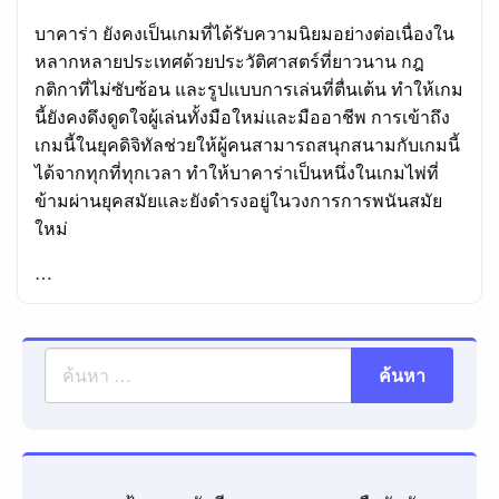
บาคาร่า ยังคงเป็นเกมที่ได้รับความนิยมอย่างต่อเนื่องใน
หลากหลายประเทศด้วยประวัติศาสตร์ที่ยาวนาน กฎ
กติกาที่ไม่ซับซ้อน และรูปแบบการเล่นที่ตื่นเต้น ทำให้เกม
นี้ยังคงดึงดูดใจผู้เล่นทั้งมือใหม่และมืออาชีพ การเข้าถึง
เกมนี้ในยุคดิจิทัลช่วยให้ผู้คนสามารถสนุกสนามกับเกมนี้
ได้จากทุกที่ทุกเวลา ทำให้บาคาร่าเป็นหนึ่งในเกมไพ่ที่
ข้ามผ่านยุคสมัยและยังดำรงอยู่ในวงการการพนันสมัย
ใหม่
…