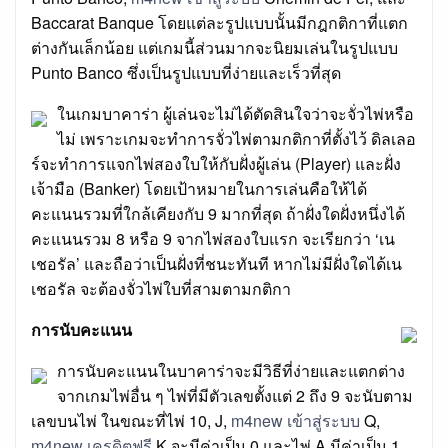
Baccarat Banque โดยแต่ละรูปแบบนั้นมีกฎกติกาที่แตก
ต่างกันเล็กน้อย แต่เกมนี้ส่วนมากจะนิยมเล่นในรูปแบบ
Punto Banco ซึ่งเป็นรูปแบบที่ง่ายและเร็วที่สุด
ในเกมบาคาร่า ผู้เล่นจะไม่ได้ตัดสินใจว่าจะจั่วไพ่หรือ
ไม่ เพราะเกมจะทำการจั่วไพ่ตามกติกาที่ตั้งไว้ ดิลเลอ
ร์จะทำการแจกไพ่สองใบให้กับฝั่งผู้เล่น (Player) และฝั่ง
เจ้ามือ (Banker) โดยเป้าหมายในการเล่นคือให้ได้
คะแนนรวมที่ใกล้เคียงกับ 9 มากที่สุด ถ้าฝั่งใดฝั่งหนึ่งได้
คะแนนรวม 8 หรือ 9 จากไพ่สองใบแรก จะเรียกว่า ‘เน
เชอรัล’ และถือว่าเป็นฝั่งที่ชนะทันที หากไม่มีฝั่งใดได้เน
เชอรัล จะต้องจั่วไพ่ใบที่สามตามกติกา
การนับคะแนน
การนับคะแนนในบาคาร่าจะมีวิธีที่ง่ายและแตกต่าง
จากเกมไพ่อื่น ๆ ไพ่ที่มีตัวเลขตั้งแต่ 2 ถึง 9 จะนับตาม
เลขบนไพ่ ในขณะที่ไพ่ 10, J,
m4new เข้าสู่ระบบ
Q,
m4new เครดิตฟรี
K จะมีค่าเป็น 0 และไพ่ A มีค่าเป็น 1