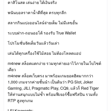
คาสิโนสด เล่นง่าย ได้เงินจริง
พนันบอลราคาน้ำดีที่สุด ครบทุกลีก
สลากกินแบ่งออนไลน์จ่ายเต็ม ไม่มีเลขอั้น
ระบบฝาก-ถอนออโต้ รองรับ True Wallet
โปรโมชั่นจัดเต็มวันแล้ววันเล่า
เล่นได้ทุกเครื่องใช้ไม้สอย ไม่ต้องโหลดแอป
m4new สล็อตแตกง่าย รวมทุกค่ายเอาไว้ภายในเว็บไซต์
เดียว
m4new สล็อตเว็บตรง มาพร้อมเกมยอดฮิตมากกว่า
1,000 เกมจากค่ายชั้นนำ เป็นต้นว่า PG Slot, Joker
Gaming, JILI, Pragmatic Play, CQ9, แล้วก็ Red Tiger
ให้ท่านสนุกแบบไม่ซ้ำ พร้อมฟีเจอร์ซื้อฟรีสปิน รวมทั้ง
RTP สูงทุกเกม
LSI Keywords: