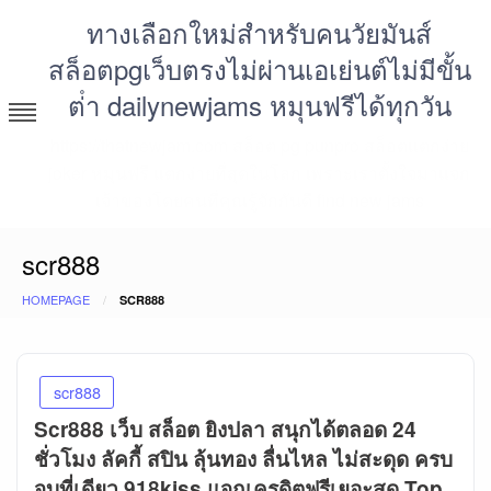
Skip
ทางเลือกใหม่สำหรับคนวัยมันส์
to
สล็อตpgเว็บตรงไม่ผ่านเอเย่นต์ไม่มีขั้น
content
ต่ํา dailynewjams หมุนฟรีได้ทุกวัน
https://thatnewjam.com สล็อต pg punpro สล็อตแตกง่าย
joker หมุนฟรี แตกง่ายที่สุดในโลก เพราะเราตั้งใจมาแจก
เจ้าของโดยคนที่คุณรู้จักกันดี find new jams
scr888
HOMEPAGE
SCR888
scr888
Scr888 เว็บ สล็อต ยิงปลา สนุกได้ตลอด 24
ชั่วโมง ลัคกี้ สปิน ลุ้นทอง ลื่นไหล ไม่สะดุด ครบ
จบที่เดียว 918kiss แจกเครดิตฟรีเยอะสุด Top