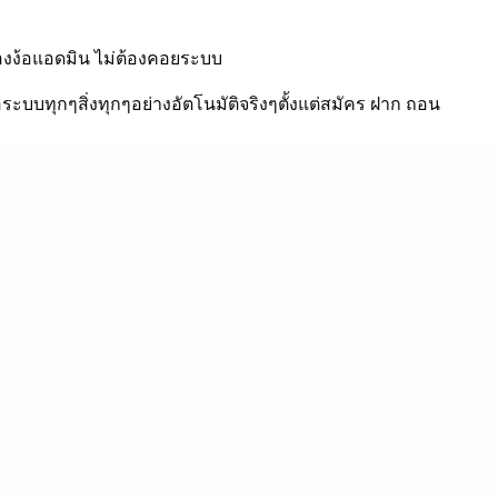
่ต้องง้อแอดมิน ไม่ต้องคอยระบบ
ือระบบทุกๆสิ่งทุกๆอย่างอัตโนมัติจริงๆตั้งแต่สมัคร ฝาก ถอน
์มือถือ ตั้งรหัสผ่าน ยืนยัน OTP ก็จบ
นที ไม่ต้องแจ้ง ไม่ต้องแนบสลิป
บัญชีด้านใน 1 นาทีเต็ม
เว็บไซต์ที่เน้นย้ำเพียงแค่สวยงาม แต่ว่าให้ความเอาใจใส่กับ
วุ่นวาย
่มีเบื่อ พร้อมระบบทดลองให้มือใหม่ลองก่อน
ม่ว่าจะเป็น
Spadegaming แล้วก็อีกเยอะแยะ
ccarat,
debet
Dream Gaming
อยกว่าเว็บไซต์ทั่วไป