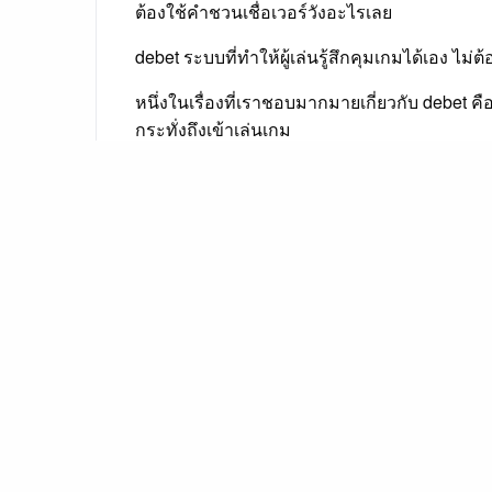
ต้องใช้คำชวนเชื่อเวอร์วังอะไรเลย
debet ระบบที่ทำให้ผู้เล่นรู้สึกคุมเกมได้เอง ไม
หนึ่งในเรื่องที่เราชอบมากมายเกี่ยวกับ debet ค
กระทั่งถึงเข้าเล่นเกม
• การสมัครใช้เวลาไม่ถึง 2 นาที แค่เบอร์โทรศัพท
• ฝากเงินก็โอนไปบัญชีที่ระบบให้ แล้วเงินเข้าทั
• เบิกเงินยิ่งง่าย กรอกยอด การันตี OTP เงินฝาก
จุดนี้แหละที่ทำให้มีความรู้สึกว่า betway ไม่ใช่
ประสบการณ์ของผู้เล่นจริง แบบไม่ต้องมีขั้นตอน
debet เกมมากมาย ครบทุกค่ายดัง เล่นยังไงก็ไม
betway เป็นเว็บศูนย์รวมเกมพนันไว้ครบทุกแนว ไ
• สล็อต จากค่าย PG, Joker, Pragmatic, JILI, 
• บาคาร่า คาสิโนสด จาก SA Gaming, Sexy Ba
• พนันบอลออนไลน์ ที่มีราคาน้ำดี ค่าน้ำประปาน้