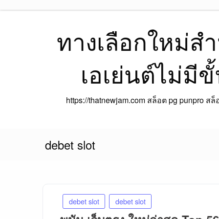
Skip
to
content
ทางเลือกใหม่สำ
เอเย่นต์ไม่มีข
https://thatnewjam.com สล็อต pg punpro สล็อ
debet slot
debet slot
debet slot