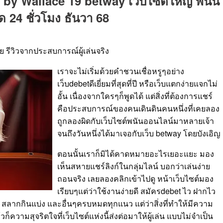
56 by Wallace 19 betway เวปไซต์ใหญ่ พนัน
 24 ชั่วโมง ธันวา 68
ีย รีวิวจากประสบการณ์ผู้เล่นจริง
เราจะไม่เริ่มด้วยคำชวนเชื่อหรูๆอย่าง
เว็บdebetดีเยี่ยมที่สุดที่ปี หรือเว็บแตกง่ายแจกไม่
อั้น เนื่องจากใครๆก็พูดได้ แต่สิ่งที่ต้องการแชร์
คือประสบการณ์ของคนเดินดินคนหนึ่งที่เคยลอง
ถูกลองผิดกับเว็บไซต์พนันออนไลน์มาหลายเจ้า
จนถึงวันหนึ่งได้มาเจอกับเว็บ betway โดยบังเอิญ
ตอนนั้นเราก็มิได้คาดหมายอะไรเยอะแยะ มอง
เห็นสหายแชร์ลิงก์ในกลุ่มไลน์ บอกว่าเล่นง่าย
ถอนจริง เลยลองคลิกเข้าไปดู หน้าเว็บไซต์มอง
เรียบๆแต่ว่าใช้งานง่ายดี สมัครdebet ไว ฝากไว
 สลากกินแบ่ง และอื่นๆครบหมดทุกแนว แต่ว่าสิ่งที่ทำให้มีความ
้วก็ความสุจริตใจที่เว็บไซต์แห่งนี้ส่งต่อมาให้ผู้เล่น แบบไม่จำเป็น