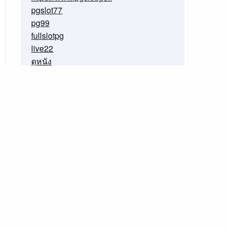
pgslot77
pg99
fullslotpg
live22
ดูหนัง
ดูหนังฟรี
ดูหนังฟรี
สล็อต168
https://hongkong456.me
สล็อต66
เว็บสล็อตและบาคาร่าของโครตดีเว็บนี้
เล่นแล้วรวยจัดๆ
joker123
slot168
https://jin55.net