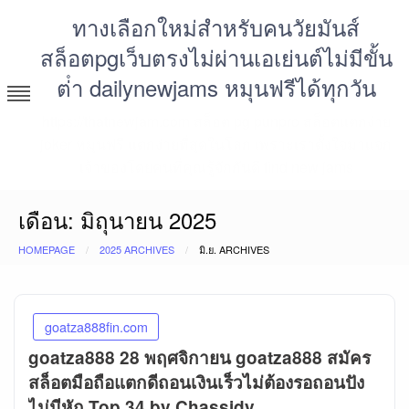
Skip
ทางเลือกใหม่สำหรับคนวัยมันส์
to
สล็อตpgเว็บตรงไม่ผ่านเอเย่นต์ไม่มีขั้น
content
ต่ํา dailynewjams หมุนฟรีได้ทุกวัน
https://thatnewjam.com สล็อต pg punpro สล็อตแตกง่าย
joker หมุนฟรี แตกง่ายที่สุดในโลก เพราะเราตั้งใจมาแจก
เจ้าของโดยคนที่คุณรู้จักกันดี find new jams
เดือน:
มิถุนายน 2025
HOMEPAGE
2025 ARCHIVES
มิ.ย. ARCHIVES
goatza888fin.com
goatza888 28 พฤศจิกายน goatza888 สมัคร
สล็อตมือถือแตกดีถอนเงินเร็วไม่ต้องรอถอนปัง
ไม่มีหัก Top 34 by Chassidy