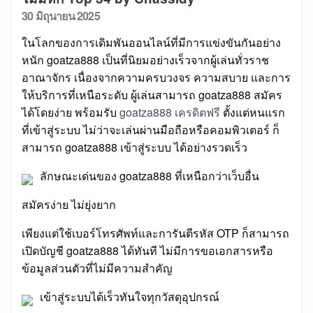
Posted
30 มิถุนายน 2025
on
ในโลกของการเดิมพันออนไลน์ที่มีการแข่งขันกันอย่าง
หนัก goatza888 เป็นที่นิยมอย่างเร็วจากผู้เล่นทั่วราช
อาณาจักร เนื่องจากความครบวงจร ความสบาย และการ
ให้บริการที่เหนือระดับ ผู้เล่นสามารถ goatza888 สมัคร
ได้โดยง่าย พร้อมรับ
goatza888 เครดิตฟรี
ตั้งแต่หนแรก
ที่เข้าสู่ระบบ ไม่ว่าจะเล่นผ่านมือถือหรือคอมพิวเตอร์ ก็
สามารถ goatza888 เข้าสู่ระบบ ได้อย่างรวดเร็ว
ลักษณะเด่นของ goatza888 ที่เหนือกว่าเว็บอื่น
สมัครง่าย ไม่ยุ่งยาก
เพียงแต่ใช้เบอร์โทรศัพท์และการันตีรหัส OTP ก็สามารถ
เปิดบัญชี goatza888 ได้ทันที ไม่มีการขอเอกสารหรือ
ข้อมูลส่วนตัวที่ไม่มีความสำคัญ
เข้าสู่ระบบได้เร็วทันใจทุกวัสดุอุปกรณ์