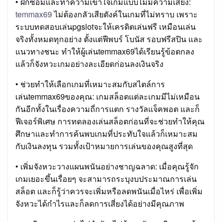
• ฝึกซ้อมและทำความเข้าใจเกมแบบไม่มีความเสี่ยง:
temmax69
ไม่ต้องกลัวเสียตังค์ในเกมที่ไม่ทราบ เพราะ
ระบบทดสอบเล่นpgslotจะให้เครดิตเล่นฟรี เหมือนเล่น
จริงทั้งหมดทุกอย่าง ตั้งแต่ฟีพบร์ โบนัส รอบฟรีสปิน และ
แนวทางชนะ ทำให้ผู้เล่นtemmax69ได้เรียนรู้ข้อตกลง
แล้วก็จังหวะเกมอย่างละเอียดก่อนลงเงินจริง
• ช่วยทำให้เลือกเกมที่เหมาะสมกับสไตล์การ
เล่นtemmax69ของคุณ: เกมสล็อตแต่ละเกมมีไม่เหมือน
กันอีกทั้งในเรื่องความถี่การแตก รางวัลแจ็คพอต และก็
ฟีเจอร์พิเศษ การทดลองเล่นสล็อตก่อนที่จะช่วยทำให้คุณ
ศึกษาและทำการค้นพบเกมที่ประทับใจแล้วก็เหมาะสม
กับเงินลงทุน รวมทั้งเป้าหมายการเล่นของคุณสูงที่สุด
• เพิ่มจังหวะวางแผนพนันอย่างชาญฉลาด: เมื่อคุณรู้จัก
เกมเยอะขึ้นเรื่อยๆ จะสามารถระบุงบประมาณการเล่น
สล็อต และก็รู้ว่าควรจะเพิ่มหรือลดพนันเมื่อไหร่ เพื่อเพิ่ม
จังหวะได้กำไรและก็ลดการเสี่ยงได้อย่างมีคุณภาพ