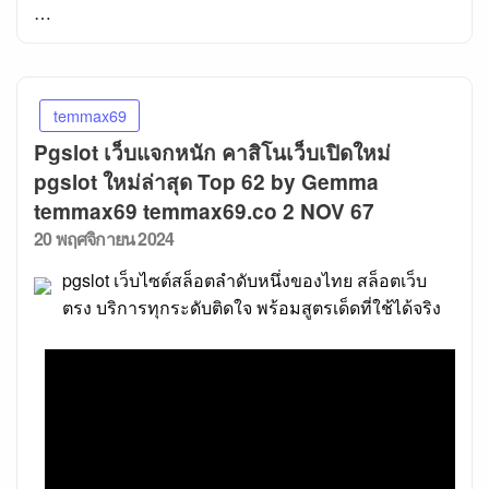
…
temmax69
Pgslot เว็บแจกหนัก คาสิโนเว็บเปิดใหม่
pgslot ใหม่ล่าสุด Top 62 by Gemma
temmax69 temmax69.co 2 NOV 67
Posted
20 พฤศจิกายน 2024
on
pgslot เว็บไซต์สล็อตลำดับหนึ่งของไทย สล็อตเว็บ
ตรง บริการทุกระดับติดใจ พร้อมสูตรเด็ดที่ใช้ได้จริง