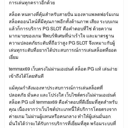
การเล่นทุกคราวอีกด้วย
สล็อต หนทางที่คุ้มสำหรับสายปั่น มองหาแพลตฟอร์มเกม
สล็อตออนไลน์ที่มีคุณภาพอีกทั้งด้านภาพ เสียง ระบบเกม
แล้วก็การบริการ PG SLOT คือคำตอบที่ใช่ ด้วยความ
มากมายของเกม ฟีพบร์พิเศษที่น่าเร้าใจ และมาตรฐาน
ความปลอดภัยระดับที่ถือว่าสูง PG SLOT จึงเหมาะกับผู้
เล่นทุกระดับที่อยากได้ประสบการณ์การเล่นสล็อตที่ยอด
เยี่ยม
temmax69 เว็บตรงไม่ผ่านเอเย่นต์ สล็อต PG แท้ เล่นง่าย
เข้าถึงได้โดยทันที
แม้คุณกำลังมองหาประสบการณ์การเล่นสล็อตที่
ปลอดภัย มั่นคง และโปร่งใส เว็บไซต์ตรงไม่ผ่านเอเย่นต์
สล็อต PG แท้ temmax69 คือคำตอบที่ดีเยี่ยมที่สุดสำหรับ
คุณ เนื่องจากว่าเว็บไซต์ประเภทนี้ให้บริการโดยตรงจาก
ค่ายเกม ไม่ผ่านผู้แทนหรือคนกลาง ทำให้ผู้เล่นมั่นอก
มั่นใจได้ว่าจะได้รับการบริการที่เยี่ยมที่สุด พร้อมระบบที่