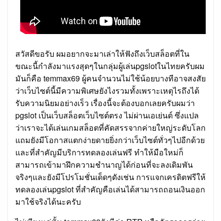
สวัสดีขอรับ ผมอยากจะมาเล่าให้ฟังถึงเว็บสล็อตที่ใน
ขณะนี้กำลังมาแรงสุดๆในกลุ่มผู้เล่นpgslotในไทยครับผม
มันก็คือ temmax69 ผู้คนจำนวนไม่ใช้น้อยบางทีอาจสงสัย
ว่าเว็บไซต์นี้มีความพิเศษยังไงรวมทั้งเพราะเหตุไรถึงได้
รับความนิยมอย่างเร็ว เรื่องนี้จะต้องบอกเลยครับผมว่า
pgslot เป็นเว็บสล็อตเว็บไซต์ตรง ไม่ผ่านเอเย่นต์ ซึ่งแปล
ว่าเราจะได้เล่นเกมสล็อตที่คัดสรรจากค่ายใหญ่ระดับโลก
แถมยังมีโอกาสแตกง่ายดายยิ่งกว่าเว็บไซต์ทั่วๆไปอีกด้วย
และที่สำคัญมีบริการทดลองเล่นฟรี ทำให้มือใหม่ก็
สามารถเข้ามาฝึกความชำนาญได้ก่อนที่จะลงเดิมพัน
จริงๆและยังมีโปรโมชั่นเด็ดๆดังเช่น การแจกเครดิตฟรีให้
ทดลองเล่นpgslot ที่สำคัญคือเล่นได้สามารถถอนเงินออก
มาใช้จริงได้นะครับ