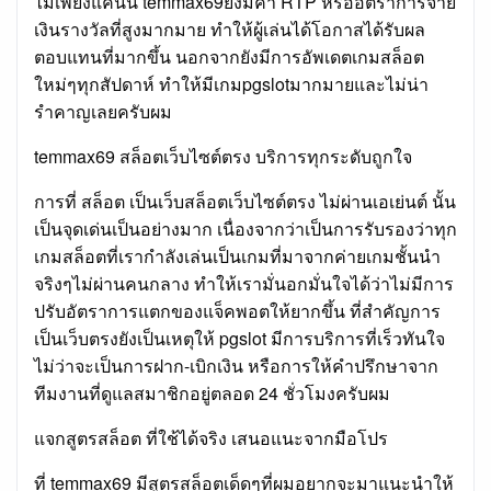
ไม่เพียงแค่นั้น temmax69ยังมีค่า RTP หรืออัตราการจ่าย
เงินรางวัลที่สูงมากมาย ทำให้ผู้เล่นได้โอกาสได้รับผล
ตอบแทนที่มากขึ้น นอกจากยังมีการอัพเดตเกมสล็อต
ใหม่ๆทุกสัปดาห์ ทำให้มีเกมpgslotมากมายและไม่น่า
รำคาญเลยครับผม
temmax69 สล็อตเว็บไซต์ตรง บริการทุกระดับถูกใจ
การที่ สล็อต เป็นเว็บสล็อตเว็บไซต์ตรง ไม่ผ่านเอเย่นต์ นั้น
เป็นจุดเด่นเป็นอย่างมาก เนื่องจากว่าเป็นการรับรองว่าทุก
เกมสล็อตที่เรากำลังเล่นเป็นเกมที่มาจากค่ายเกมชั้นนำ
จริงๆไม่ผ่านคนกลาง ทำให้เรามั่นอกมั่นใจได้ว่าไม่มีการ
ปรับอัตราการแตกของแจ็คพอตให้ยากขึ้น ที่สำคัญการ
เป็นเว็บตรงยังเป็นเหตุให้ pgslot มีการบริการที่เร็วทันใจ
ไม่ว่าจะเป็นการฝาก-เบิกเงิน หรือการให้คำปรึกษาจาก
ทีมงานที่ดูแลสมาชิกอยู่ตลอด 24 ชั่วโมงครับผม
แจกสูตรสล็อต ที่ใช้ได้จริง เสนอแนะจากมือโปร
ที่ temmax69 มีสูตรสล็อตเด็ดๆที่ผมอยากจะมาแนะนำให้