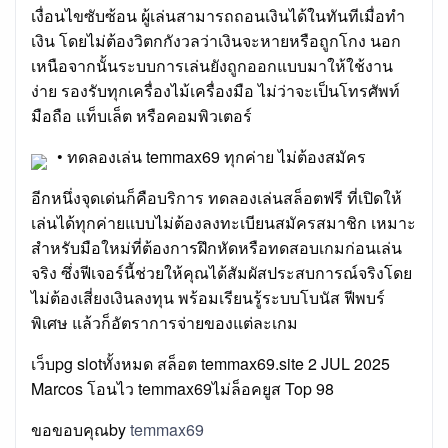
เงื่อนไขซับซ้อน ผู้เล่นสามารถถอนเงินได้ในทันทีเมื่อทำ
เงิน โดยไม่ต้องวิตกกังวลว่าเงินจะหายหรือถูกโกง นอก
เหนือจากนั้นระบบการเล่นยังถูกออกแบบมาให้ใช้งาน
ง่าย รองรับทุกเครื่องไม้เครื่องมือ ไม่ว่าจะเป็นโทรศัพท์
มือถือ แท็บเล็ต หรือคอมพิวเตอร์
• ทดลองเล่น temmax69 ทุกค่าย ไม่ต้องสมัคร
อีกหนึ่งจุดเด่นก็คือบริการ ทดลองเล่นสล็อตฟรี ที่เปิดให้
เล่นได้ทุกค่ายแบบไม่ต้องลงทะเบียนสมัครสมาชิก เหมาะ
สำหรับมือใหม่ที่ต้องการฝึกหัดหรือทดสอบเกมก่อนเล่น
จริง ซึ่งฟีเจอร์นี้ช่วยให้คุณได้สัมผัสประสบการณ์จริงโดย
ไม่ต้องเสี่ยงเงินลงทุน พร้อมเรียนรู้ระบบโบนัส ฟีพบร์
พิเศษ แล้วก็อัตราการจ่ายของแต่ละเกม
เว็บpg slotทั้งหมด สล็อต temmax69.site 2 JUL 2025
Marcos โอนไว temmax69ไม่ล็อคยูส Top 98
ขอขอบคุณby
temmax69