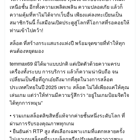
เหนือชั้น อีกทั้งความเพลิดเพลิน ความปลอดภัย แล้วก็
ความคุ้มที่หาไม่ได้จากเว็บอื่น เพียงแค่ลงทะเบียนเป็น
สมาชิกวันนี้ ก็เสมือนเปิดประตูสู่โลกที่โอกาสที่รอคอยให้
ท่านเข้าไปคว้า!
สล็อต ที่สร้างกระแสแรงแห่งปี พร้อมจุดขายที่ทำให้ทุก
คนต้องหยุดมอง
temmax69 มิได้มาแบบปกติ แต่เปิดตัวด้วยความครบ
เครื่องทั้งระบบ การบริการ แล้วก็ความน่านับถือ จน
เปลี่ยนเป็นชื่อที่ถูกเอ๋ยถึงมากที่สุดในวงการสล็อต
ประเทศไทยในปี 2025 เพราะ สล็อต ไม่ได้เพียงแค่ให้คุณ
เล่นเกม แต่ว่าให้ท่านมีความรู้สึกว่า “อยู่ในเกมป้อมจิตใจ
ได้ทุกการหมุน”
• รวมเกมสล็อตลิขสิทธิ์แท้จากค่ายชั้นหนึ่งระดับโลก ที่
ผ่านการรับรองคุณภาพทุกเกม
• ยืนยันค่า RTP สูง คัดเลือกเฉพาะเกมที่แตกหลายครั้ง
ไม่เอาเกมสล็อตที่ระบบล็อกหรือปรับลดอัตราการชนะ