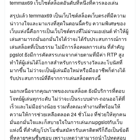
temmax69 เว็บไซต์สล็อตอันดับที่หนึ่งที่ควรลองเล่น
สรุปแล้ว temmax69 เป็นเว็บไซต์สล็อตเว็บตรงที่มีความ
น่าวางใจและมาแรงที่สุดในตอนนี้ครับ ความพิเศษของ
เว็บแห่งนี้คือการเป็นเว็บไซต์ตรงที่ไม่ผ่านเอเย่นต์ ทำให้ผู้
เล่นสามารถมั่นอกมั่นใจได้ว่าจะได้รับประสบการณ์การ
เล่นสล็อตที่เป็นธรรม ไม่มีการล็อคผลการเล่น ที่สำคัญ
pgslot ยังมีการคัดสรรเกมจากค่ายตามที่มีค่า RTP สูง
ทำให้ผู้เล่นได้โอกาสสำหรับการรับรางวัลและโบนัสที่
มากขึ้น ไม่ว่าจะเป็นผู้เล่นมือใหม่หรือมืออาชีพก็ต่างได้
รับประสบการณ์ที่ดีจากการเล่นสล็อตตรงนี้
นอกเหนือจากคุณภาพของเกมสล็อต ยังมีบริการที่ตอบ
โจทย์ผู้เล่นทุกระดับ ไม่ว่าจะเป็นระบบฝาก-ถอนออโต้ที่
เร็วและไม่มีอย่างน้อย รวมทั้งคณะทำงานที่พร้อมให้
ความให้การช่วยเหลือตลอด 24 ชั่วโมง ที่ช่วยให้ทุกคน
มั่นอกมั่นใจและก็สบายใจในการเล่นเกมpgslotกับเว็บ
แห่งนี้ ที่สำคัญโปรโมชั่นสมัครรับเครดิตฟรีก็ถือเป็นข้อดี
ที่หลายๆคนชื่นชอบ เพราะเหตุว่าสามารถนำไปทดสอบ