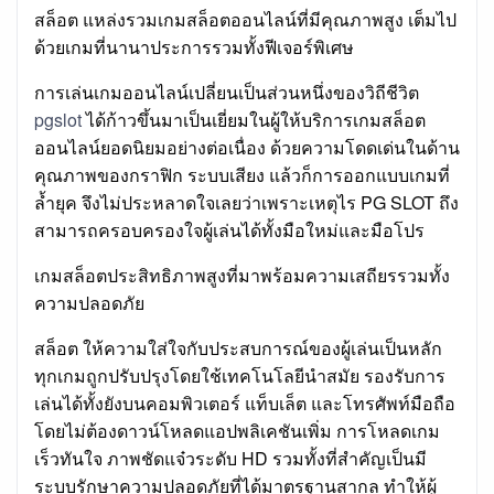
on
สล็อต แหล่งรวมเกมสล็อตออนไลน์ที่มีคุณภาพสูง เต็มไป
ด้วยเกมที่นานาประการรวมทั้งฟีเจอร์พิเศษ
การเล่นเกมออนไลน์เปลี่ยนเป็นส่วนหนึ่งของวิถีชีวิต
pgslot
ได้ก้าวขึ้นมาเป็นเยี่ยมในผู้ให้บริการเกมสล็อต
ออนไลน์ยอดนิยมอย่างต่อเนื่อง ด้วยความโดดเด่นในด้าน
คุณภาพของกราฟิก ระบบเสียง แล้วก็การออกแบบเกมที่
ล้ำยุค จึงไม่ประหลาดใจเลยว่าเพราะเหตุไร PG SLOT ถึง
สามารถครอบครองใจผู้เล่นได้ทั้งมือใหม่และมือโปร
เกมสล็อตประสิทธิภาพสูงที่มาพร้อมความเสถียรรวมทั้ง
ความปลอดภัย
สล็อต ให้ความใส่ใจกับประสบการณ์ของผู้เล่นเป็นหลัก
ทุกเกมถูกปรับปรุงโดยใช้เทคโนโลยีนำสมัย รองรับการ
เล่นได้ทั้งยังบนคอมพิวเตอร์ แท็บเล็ต และโทรศัพท์มือถือ
โดยไม่ต้องดาวน์โหลดแอปพลิเคชันเพิ่ม การโหลดเกม
เร็วทันใจ ภาพชัดแจ๋วระดับ HD รวมทั้งที่สำคัญเป็นมี
ระบบรักษาความปลอดภัยที่ได้มาตรฐานสากล ทำให้ผู้