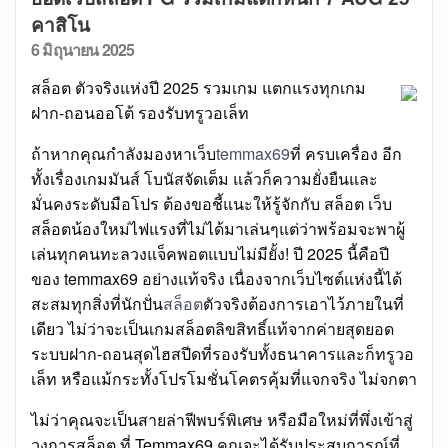
คาสิโน
Posted
6 มิถุนายน 2025
on
สล็อต ตัวจริงแห่งปี 2025 รวมเกม แตกแรงทุกเกม
ฝาก-ถอนออโต้ รองรับทรูวอเล็ท
ถ้าหากคุณกำลังมองหาเว็บ
temmax69
ที่ ครบเครื่อง อีก
ทั้งเรื่องเกมมันส์ โบนัสจัดเต็ม แล้วก็ความยั่งยืนและ
มั่นคงระดับมือโปร ต้องขอชี้แนะให้รู้จักกับ สล็อต เว็บ
สล็อตน้องใหม่ไฟแรงที่ไม่ได้มาเล่นๆแต่ว่าพร้อมจะพาผู้
เล่นทุกคนทะลวงแจ็คพอตแบบไม่มียั้ง! ปี 2025 นี้คือปี
ของ temmax69 อย่างแท้จริง เนื่องจากเว็บไซต์แห่งนี้ได้
สะสมทุกสิ่งที่นักปั่น
สล็อต
ตัวจริงต้องการเอาไว้ภายในที่
เดียว ไม่ว่าจะเป็นเกมสล็อตลิขสิทธิ์แท้จากค่ายสุดยอด
ระบบฝาก-ถอนสุดไฮสปีดที่รองรับทั้งธนาคารและก็ทรูวอ
เล็ท หรือแม้กระทั้งโปรโมชั่นโคตรคุ้มที่แจกจริง ไม่จกตา
ไม่ว่าคุณจะเป็นสายล่าฟีพบร์พิเศษ หรือมือใหม่ที่พึ่งเข้าสู่
วงการสล็อต ที่ Temmax69 คุณจะได้รับประสบการณ์ที่