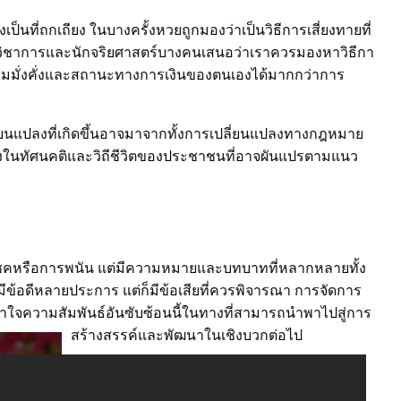
เป็นที่ถกเถียง ในบางครั้งหวยถูกมองว่าเป็นวิธีการเสี่ยงทายที่
ักวิชาการและนักจริยศาสตร์บางคนเสนอว่าเราควรมองหาวิธีกา
มมั่งคั่งและสถานะทางการเงินของตนเองได้มากกว่าการ
แปลงที่เกิดขึ้นอาจมาจากทั้งการเปลี่ยนแปลงทางกฎหมาย
ในทัศนคติและวิถีชีวิตของประชาชนที่อาจผันแปรตามแนว
งโชคหรือการพนัน แต่มีความหมายและบทบาทที่หลากหลายทั้ง
ีข้อดีหลายประการ แต่ก็มีข้อเสียที่ควรพิจารณา การจัดการ
ข้าใจความสัมพันธ์อันซับซ้อนนี้ในทางที่สามารถนำพาไปสู่การ
สร้างสรรค์และพัฒนาในเชิงบวกต่อไป