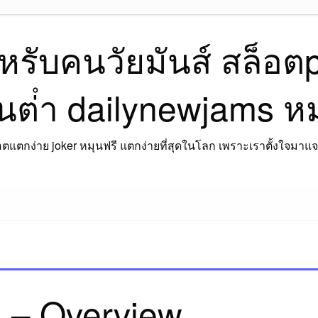
หรับคนวัยมันส์ สล็อตp
ั้นต่ํา dailynewjams ห
ตแตกง่าย joker หมุนฟรี แตกง่ายที่สุดในโลก เพราะเราตั้งใจมาแจก
 – Overview