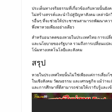
ประเด็นทางจริยธรรมที่เกี่ยวข้องกับหวยนั้นยังคง
ไม่สร้างสรรค์และนำไปสู่ปัญหาสังคม เหล่าน
รอื่นๆ ที่จะช่วยให้ประชาชนสามารถพัฒนาควา
พึ่งพาหวยเพียงอย่างเดียว
สำหรับอนาคตของหวยในประเทศไทย การเปลี่ยน
และนโยบายของรัฐบาล รวมถึงการเปลี่ยนแปลง
โน้มทางเทคโนโลยีและสังคม
สรุป
หวยในประเทศไทยนั้นไม่ใช่เพียงแค่การเสี่ย
ในเชิงสังคม วัฒนธรรม และเศรษฐกิจ แม้ว่าจะม
และการศึกษาที่ดีสามารถช่วยให้เรารับรู้และเ