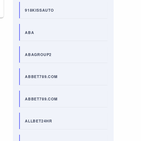
918KISSAUTO
ABA
ABAGROUP2
ABBET789.COM
ABBET789.COM
ALLBET24HR