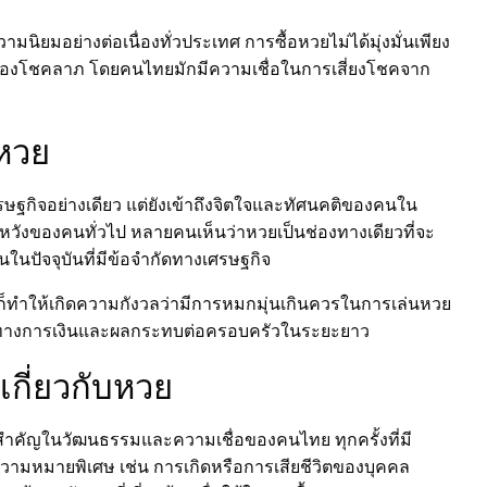
ิยมอย่างต่อเนื่องทั่วประเทศ การซื้อหวยไม่ได้มุ่งมั่นเพียง
ื่อเรื่องโชคลาภ โดยคนไทยมักมีความเชื่อในการเสี่ยงโชคจาก
หวย
รษฐกิจอย่างเดียว แต่ยังเข้าถึงจิตใจและทัศนคติของคนใน
มหวังของคนทั่วไป หลายคนเห็นว่าหวยเป็นช่องทางเดียวที่จะ
นปัจจุบันที่มีข้อจำกัดทางเศรษฐกิจ
งก็ทำให้เกิดความกังวลว่ามีการหมกมุ่นเกินควรในการเล่นหวย
าทางการเงินและผลกระทบต่อครอบครัวในระยะยาว
กี่ยวกับหวย
าทสำคัญในวัฒนธรรมและความเชื่อของคนไทย ทุกครั้งที่มี
วามหมายพิเศษ เช่น การเกิดหรือการเสียชีวิตของบุคคล