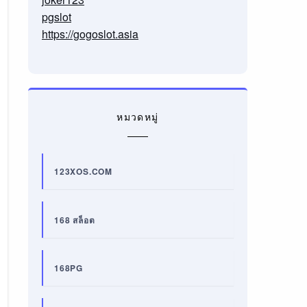
pgslot
https://gogoslot.asia
หมวดหมู่
123XOS.COM
168 สล็อต
168PG