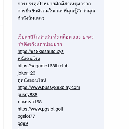
การบรรลุเป้าหมายมักมีสาเหตุมาจาก
การยืนยันตัวตนในเวลาที่คุณรู้สึกว่าคุณ
กำลังล้มเหลว
เว็บคาสิโนน่าเล่น ทั้ง
สล็อต
และ
บาคา
ร่า
ตึงจริงแตกบ่อยมาก
https://918kissauto.xyz
หนังชนโรง
https://sagame168th.club
joker123
ดูหนังออนไลน์
https://www.pussy888play.com
pussy888
บาคาร่า168
https://www.pgslot.golf
pgslot77
pg99