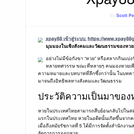
By
Scott Pe
xpay88 เข้าสู่ระบบ
,
https://www.xpay88
มุมมองในเชิงสังคมและวัฒนธรรมของหว
อย่างไม่มีข้อกังขา “หวย” หรือสลากกินแบ่ง
หลายทศวรรษ ขณะที่หลายๆ คนมองหวยเพียง
ความหมายและบทบาทที่ลึกซึ้งกว่านั้น ในบทควา
มาจนถึงอิทธิพลทางสังคมและวัฒนธรรม
ประวัติความเป็นมาขอ
หวยในประเทศไทยสามารถสืบย้อนกลับไปในสมัยรัช
แรกในประเทศไทย หวยในอดีตนั้นเกิดขึ้นจากคว
เมื่อถึงสมัยรัชกาลที่ 5 ได้มีการจัดตั้งสำนัก
จัดการการออกหวย