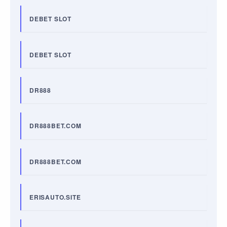
DEBET SLOT
DEBET SLOT
DR888
DR888BET.COM
DR888BET.COM
ERISAUTO.SITE