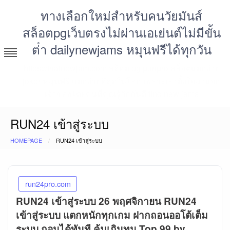
Skip
ทางเลือกใหม่สำหรับคนวัยมันส์
to
สล็อตpgเว็บตรงไม่ผ่านเอเย่นต์ไม่มีขั้น
content
ต่ํา dailynewjams หมุนฟรีได้ทุกวัน
https://thatnewjam.com สล็อต pg punpro สล็อตแตกง่าย
joker หมุนฟรี แตกง่ายที่สุดในโลก เพราะเราตั้งใจมาแจก
เจ้าของโดยคนที่คุณรู้จักกันดี find new jams
RUN24 เข้าสู่ระบบ
HOMEPAGE
RUN24 เข้าสู่ระบบ
run24pro.com
RUN24 เข้าสู่ระบบ 26 พฤศจิกายน RUN24
เข้าสู่ระบบ แตกหนักทุกเกม ฝากถอนออโต้เต็ม
ระบบ ถอนได้ทันที คุ้มเกินทุน Top 99 by