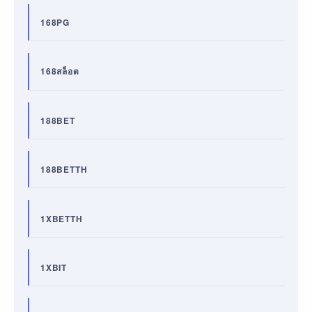
168PG
168สล็อต
188BET
188BETTH
1XBETTH
1XBIT