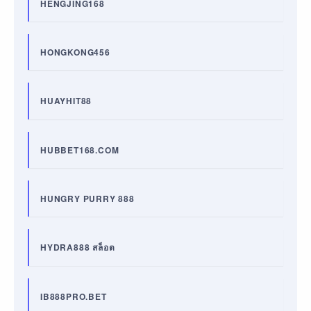
HENGJING168
HONGKONG456
HUAYHIT88
HUBBET168.COM
HUNGRY PURRY 888
HYDRA888 สล็อต
IB888PRO.BET