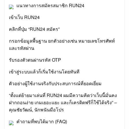
แนวทางการสมัครสมาชิก RUN24
เข้าเว็บ RUN24
คลิกที่ปุ่ม “RUN24 สมัคร”
กรอกข้อมูลพื้นฐาน ยกตัวอย่างเช่น หมายเลขโทรศัพท์
และรหัสผ่าน
รับรองตัวตนผ่านรหัส OTP
เข้าสู่ระบบแล้วก็เริ่มใช้งานโดยทันที
ตัวอย่างผู้ใช้งานจริงกับประสบการณ์ที่ยอดเยี่ยม
“ตั้งแต่ย้ายมาเล่นที่ RUN24 ผมมีความคิดว่าเว็บนี้มั่นคง
ฝากถอนง่าย เกมเยอะแยะ และก็เครดิตฟรีก็ใช้ได้จริง” –
คุณชัยวัฒน์, นักพนันมือโปร
คำถามที่พบได้มาก (FAQ)