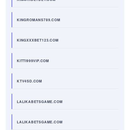
KINGROMANS789.COM
KINGXXXBET123.COM
KITTI999VIP.COM
KTV4SD.COM
LALIKABETSGAME.COM
LALIKABETSGAME.COM