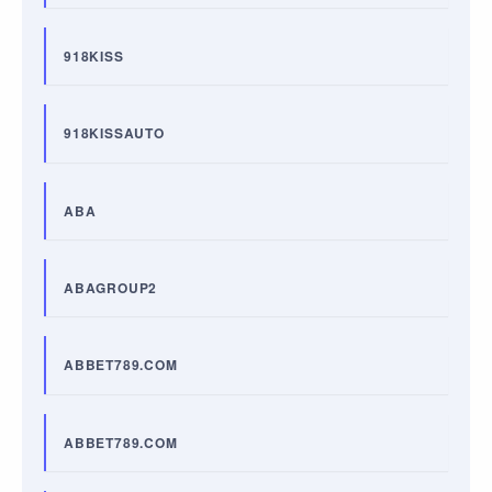
918KISS
918KISSAUTO
ABA
ABAGROUP2
ABBET789.COM
ABBET789.COM