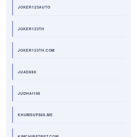
JOKER123AUTO
JOKER123TH
JOKER123TH.COM
JUAD888
JUDHAI168
KHUMSUP888.ME
KIMCHIBETBET.COM