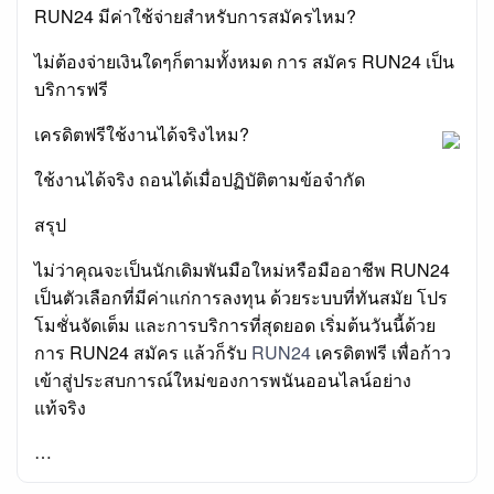
RUN24 มีค่าใช้จ่ายสำหรับการสมัครไหม?
ไม่ต้องจ่ายเงินใดๆก็ตามทั้งหมด การ สมัคร RUN24 เป็น
บริการฟรี
เครดิตฟรีใช้งานได้จริงไหม?
ใช้งานได้จริง ถอนได้เมื่อปฏิบัติตามข้อจำกัด
สรุป
ไม่ว่าคุณจะเป็นนักเดิมพันมือใหม่หรือมืออาชีพ RUN24
เป็นตัวเลือกที่มีค่าแก่การลงทุน ด้วยระบบที่ทันสมัย โปร
โมชั่นจัดเต็ม และการบริการที่สุดยอด เริ่มต้นวันนี้ด้วย
การ RUN24 สมัคร แล้วก็รับ
RUN24
เครดิตฟรี เพื่อก้าว
เข้าสู่ประสบการณ์ใหม่ของการพนันออนไลน์อย่าง
แท้จริง
…