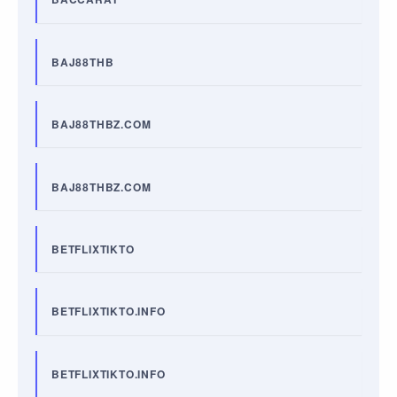
BAJ88THB
BAJ88THBZ.COM
BAJ88THBZ.COM
BETFLIXTIKTO
BETFLIXTIKTO.INFO
BETFLIXTIKTO.INFO