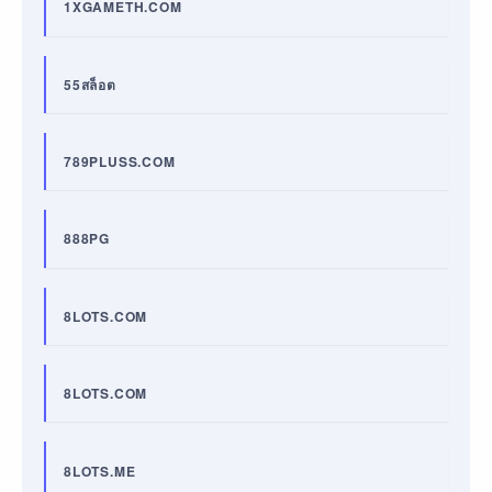
1XGAMETH.COM
55สล็อต
789PLUSS.COM
888PG
8LOTS.COM
8LOTS.COM
8LOTS.ME