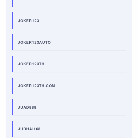
JOKER123
JOKER123AUTO
JOKER123TH
JOKER123TH.COM
JUAD888
JUDHAI168