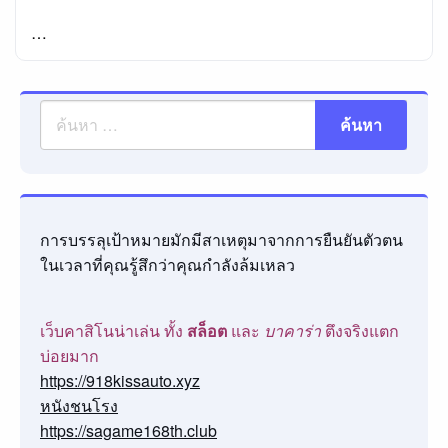
…
การบรรลุเป้าหมายมักมีสาเหตุมาจากการยืนยันตัวตน
ในเวลาที่คุณรู้สึกว่าคุณกำลังล้มเหลว
เว็บคาสิโนน่าเล่น ทั้ง
สล็อต
และ
บาคาร่า
ตึงจริงแตก
บ่อยมาก
https://918kissauto.xyz
หนังชนโรง
https://sagame168th.club