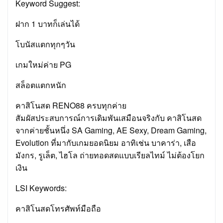
Keyword Suggest:
ฝาก 1 บาทก็เล่นได้
โบนัสแตกทุกๆวัน
เกมใหม่ค่าย PG
สล็อตแตกหนัก
คาสิโนสด RENO88 ครบทุกค่าย
สัมผัสประสบการณ์การเดิมพันเสมือนจริงกับ คาสิโนสด
จากค่ายชั้นหนึ่ง SA Gaming, AE Sexy, Dream Gaming,
Evolution ที่มากับเกมยอดนิยม อาทิเช่น บาคาร่า, เสือ
มังกร, รูเล็ต, ไฮโล ถ่ายทอดสดแบบเรียลไทม์ ไม่ต้องโยก
เงิน
LSI Keywords:
คาสิโนสดโทรศัพท์มือถือ