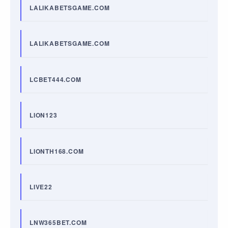
LALIKABETSGAME.COM
LALIKABETSGAME.COM
LCBET444.COM
LION123
LIONTH168.COM
LIVE22
LNW365BET.COM