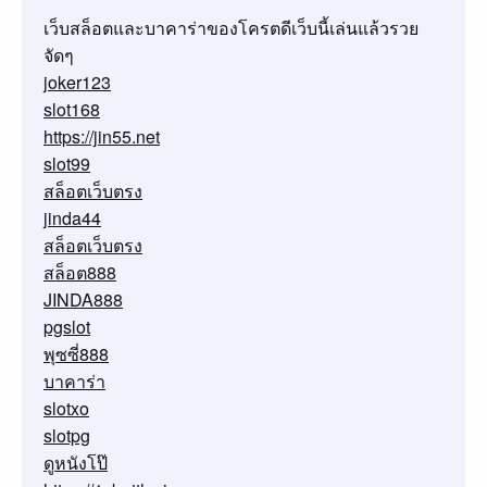
เว็บสล็อตและบาคาร่าของโครตดีเว็บนี้เล่นแล้วรวย
จัดๆ
joker123
slot168
https://jin55.net
slot99
สล็อตเว็บตรง
jinda44
สล็อตเว็บตรง
สล็อต888
JINDA888
pgslot
พุซซี่888
บาคาร่า
slotxo
slotpg
ดูหนังโป๊