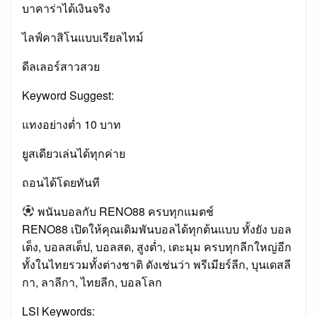
บาคาร่าได้เงินจริง
ไลฟ์คาสิโนแบบเรียลไทม์
ดีลเลอร์สาวสวย
Keyword Suggest:
แทงอย่างต่ำ 10 บาท
ยูสเดียวเล่นได้ทุกค่าย
ถอนได้โดยทันที
พนันบอลกับ RENO88 ครบทุกแมตช์
RENO88 เปิดให้คุณเดิมพันบอลได้ทุกต้นแบบ ทั้งยัง บอล
เต็ง, บอลสเต็ป, บอลสด, สูงต่ำ, เตะมุม ครบทุกลีกใหญ่อีก
ทั้งในไทยรวมทั้งต่างชาติ ดังเช่นว่า พรีเมียร์ลีก, บุนเดสลี
กา, ลาลีกา, ไทยลีก, บอลโลก
LSI Keywords: