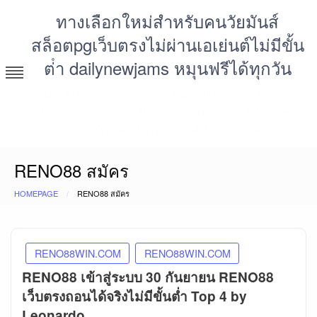
Skip
ทางเลือกใหม่สำหรับคนวัยมันส์
to
สล็อตpgเว็บตรงไม่ผ่านเอเย่นต์ไม่มีขั้น
content
ต่ํา dailynewjams หมุนฟรีได้ทุกวัน
https://thatnewjam.com สล็อต pg punpro สล็อตแตกง่าย
joker หมุนฟรี แตกง่ายที่สุดในโลก เพราะเราตั้งใจมาแจก
เจ้าของโดยคนที่คุณรู้จักกันดี find new jams
RENO88 สมัคร
HOMEPAGE
RENO88 สมัคร
RENO88WIN.COM
RENO88WIN.COM
RENO88 เข้าสู่ระบบ 30 กันยายน RENO88
เว็บตรงถอนได้จริงไม่มีขั้นต่ำ Top 4 by
Leonardo