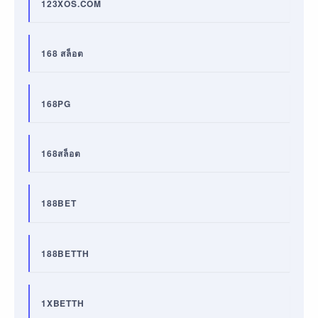
123XOS.COM
168 สล็อต
168PG
168สล็อต
188BET
188BETTH
1XBETTH