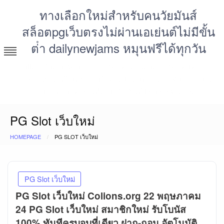
Skip
ทางเลือกใหม่สำหรับคนวัยมันส์
to
สล็อตpgเว็บตรงไม่ผ่านเอเย่นต์ไม่มีขั้น
content
ต่ํา dailynewjams หมุนฟรีได้ทุกวัน
https://thatnewjam.com สล็อต pg punpro สล็อตแตกง่าย
joker หมุนฟรี แตกง่ายที่สุดในโลก เพราะเราตั้งใจมาแจก
เจ้าของโดยคนที่คุณรู้จักกันดี find new jams
PG Slot เว็บใหม่
HOMEPAGE
PG SLOT เว็บใหม่
PG Slot เว็บใหม่
PG Slot เว็บใหม่ Colions.org 22 พฤษภาคม
24 PG Slot เว็บใหม่ สมาชิกใหม่ รับโบนัส
100% ทันทีครบจบที่เดียว ฝาก-ถอน อัตโนมัติ