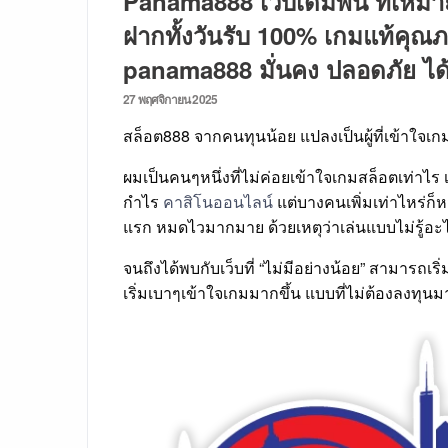
Panama888 เว็บเดิมพัน ที่เห
ฝากทั้งวันรับ 100% เกมแท้คุณ
panama888 มั่นคง ปลอดภัย ได้เ
Posted
27 พฤศจิกายน 2025
on
สล็อต888 จากคนทุนน้อย แปลงเป็นผู้ที่เข้าใจเกมเพิ่
ผมเป็นคนๆหนึ่งที่ไม่ค่อยเข้าใจเกมสล็อตเท่าไร 
กำไร
คาสิโนออนไลน์
แต่บางคนเพิ่มเท่าไหร่ก็
แรก หมดไวมากมาย ด้วยเหตุว่าเล่นแบบไม่รู้อะไร
จนถึงได้พบกับเว็บที่ “ไม่มีอย่างน้อย” สามารถเริ่
เริ่มเบาๆเข้าใจเกมมากขึ้น แบบที่ไม่ต้องลงทุ