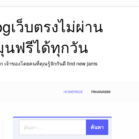
gเว็บตรงไม่ผ่าน
มุนฟรีได้ทุกวัน
 เจ้าของโดยคนที่คุณรู้จักกันดี find new jams
HOMEPAGE
PANAMA888