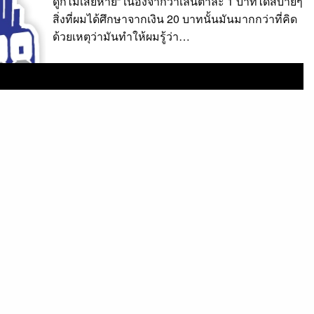
ดูก็ไม่เสียหาย” เนื่องจากว่าเล่นตาละ 1 บาทได้สบายๆ
สิ่งที่ผมได้ศึกษาจากเงิน 20 บาทนั้นมันมากกว่าที่คิด
ด้วยเหตุว่ามันทำให้ผมรู้ว่า…