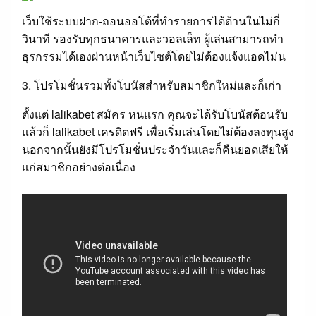
เว็บใช้ระบบฝาก-ถอนออโต้ที่ทำรายการได้ด้านในไม่กี่
วินาที รองรับทุกธนาคารและวอลเล็ท ผู้เล่นสามารถทำ
ธุรกรรมได้เองผ่านหน้าเว็บไซต์โดยไม่ต้องแจ้งแอดไม่น
3. โปรโมชั่นรวมทั้งโบนัสสำหรับสมาชิกใหม่และก็เก่า
ตั้งแต่ lalikabet สมัคร หนแรก คุณจะได้รับโบนัสต้อนรับ
แล้วก็ lalikabet เครดิตฟรี เพื่อเริ่มเล่นโดยไม่ต้องลงทุนสูง
นอกจากนั้นยังมีโปรโมชั่นประจำวันและก็คืนยอดเสียให้
แก่สมาชิกอย่างต่อเนื่อง