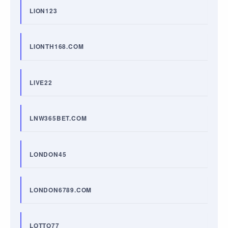
LION123
LIONTH168.COM
LIVE22
LNW365BET.COM
LONDON45
LONDON6789.COM
LOTTO77