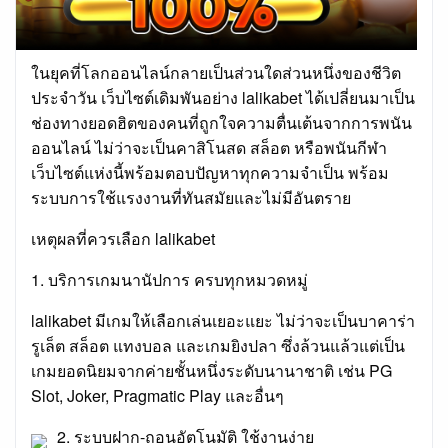
ในยุคที่โลกออนไลน์กลายเป็นส่วนใดส่วนหนึ่งของชีวิต
ประจำวัน เว็บไซต์เดิมพันอย่าง lalikabet ได้เปลี่ยนมาเป็น
ช่องทางยอดฮิตของคนที่ถูกใจความตื่นเต้นจากการพนัน
ออนไลน์ ไม่ว่าจะเป็นคาสิโนสด สล็อต หรือพนันกีฬา
เว็บไซต์แห่งนี้พร้อมตอบปัญหาทุกความจำเป็น พร้อม
ระบบการใช้แรงงานที่ทันสมัยและไม่มีอันตราย
เหตุผลที่ควรเลือก lalikabet
1. บริการเกมนานัปการ ครบทุกหมวดหมู่
lalikabet มีเกมให้เลือกเล่นเยอะแยะ ไม่ว่าจะเป็นบาคาร่า
รูเล็ต สล็อต แทงบอล และเกมยิงปลา ซึ่งล้วนแล้วแต่เป็น
เกมยอดนิยมจากค่ายชั้นหนึ่งระดับนานาชาติ เช่น PG
Slot, Joker, Pragmatic Play และอื่นๆ
2. ระบบฝาก-ถอนอัตโนมัติ ใช้งานง่าย