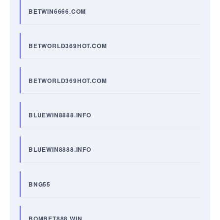
BETWIN6666.COM
BETWORLD369HOT.COM
BETWORLD369HOT.COM
BLUEWIN8888.INFO
BLUEWIN8888.INFO
BNG55
BOMBET888.WIN