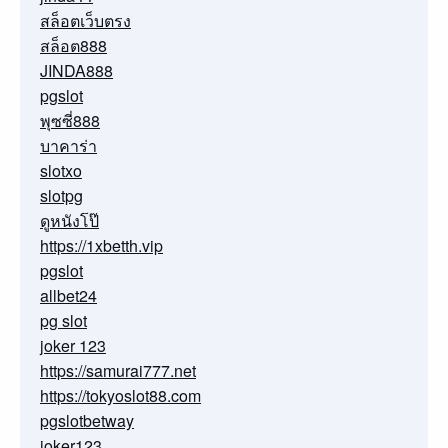
สล็อตเว็บตรง
สล็อต888
JINDA888
pgslot
พุซซี่888
บาคาร่า
slotxo
slotpg
ดูหนังโป๊
https://1xbetth.vip
pgslot
allbet24
pg slot
joker 123
https://samurai777.net
https://tokyoslot88.com
pgslotbetway
joker123