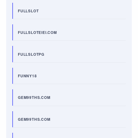
FULLSLOT
FULLSLOTEIEI.COM
FULLSLOTPG
FUNNY18
GEM99THS.COM
GEM99THS.COM