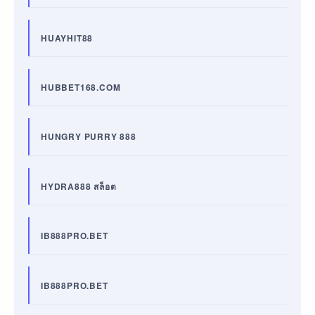
HUAYHIT88
HUBBET168.COM
HUNGRY PURRY 888
HYDRA888 สล็อต
IB888PRO.BET
IB888PRO.BET