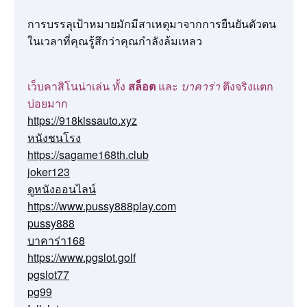
การบรรลุเป้าหมายมักมีสาเหตุมาจากการยืนยันตัวตน
ในเวลาที่คุณรู้สึกว่าคุณกำลังล้มเหลว
เว็บคาสิโนน่าเล่น ทั้ง
สล็อต
และ
บาคาร่า
ตึงจริงแตก
บ่อยมาก
https://918kissauto.xyz
หนังชนโรง
https://sagame168th.club
joker123
ดูหนังออนไลน์
https://www.pussy888play.com
pussy888
บาคาร่า168
https://www.pgslot.golf
pgslot77
pg99