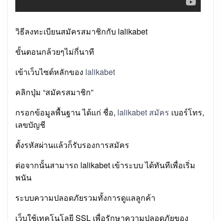
วิธีลงทะเบียนสมัครสมาชิกกับ lalikabet
ขั้นตอนกล้วยๆไม่กี่นาที
เข้าเว็บไซต์หลักของ
lalikabet
คลิกปุ่ม “สมัครสมาชิก”
กรอกข้อมูลพื้นฐาน ได้แก่ ชื่อ,
lalikabet สมัคร
เบอร์โทร,
เลขบัญชี
ตั้งรหัสผ่านแล้วก็รับรองการสมัคร
ต่อจากนั้นสามารถ lalikabet เข้าระบบ ได้ทันทีเพื่อเริ่ม
พนัน
ระบบความปลอดภัยรวมทั้งการดูแลลูกค้า
เว็บใช้เทคโนโลยี SSL เพื่อรักษาความปลอดภัยของ