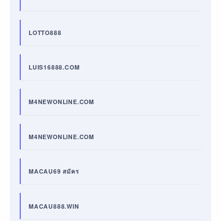
LOTTO888
LUIS16888.COM
M4NEWONLINE.COM
M4NEWONLINE.COM
MACAU69 สมัคร
MACAU888.WIN