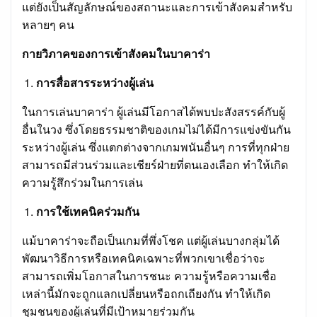
แต่ยังเป็นสัญลักษณ์ของสถานะและการเข้าสังคมสำหรับ
หลายๆ คน
กายวิภาคของการเข้าสังคมในบาคาร่า
การสื่อสารระหว่างผู้เล่น
ในการเล่นบาคาร่า ผู้เล่นมีโอกาสได้พบปะสังสรรค์กับผู้
อื่นในวง ซึ่งโดยธรรมชาติของเกมไม่ได้มีการแข่งขันกัน
ระหว่างผู้เล่น ซึ่งแตกต่างจากเกมพนันอื่นๆ การที่ทุกฝ่าย
สามารถมีส่วนร่วมและเชียร์ฝ่ายที่ตนเองเลือก ทำให้เกิด
ความรู้สึกร่วมในการเล่น
การใช้เทคนิคร่วมกัน
แม้บาคาร่าจะถือเป็นเกมที่พึ่งโชค แต่ผู้เล่นบางกลุ่มได้
พัฒนาวิธีการหรือเทคนิคเฉพาะที่พวกเขาเชื่อว่าจะ
สามารถเพิ่มโอกาสในการชนะ ความรู้หรือความเชื่อ
เหล่านี้มักจะถูกแลกเปลี่ยนหรือถกเถียงกัน ทำให้เกิด
ชุมชนของผู้เล่นที่มีเป้าหมายร่วมกัน