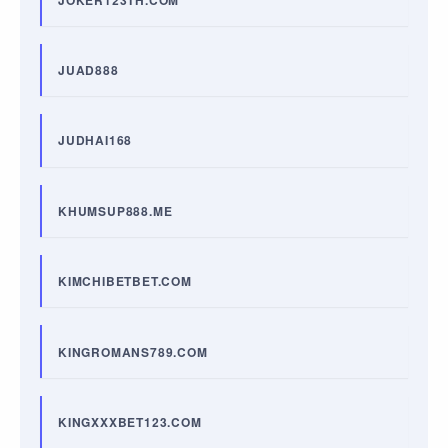
JUAD888
JUDHAI168
KHUMSUP888.ME
KIMCHIBETBET.COM
KINGROMANS789.COM
KINGXXXBET123.COM