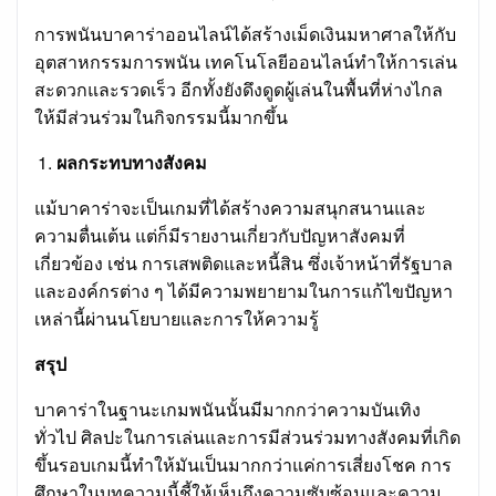
การพนันบาคาร่าออนไลน์ได้สร้างเม็ดเงินมหาศาลให้กับ
อุตสาหกรรมการพนัน เทคโนโลยีออนไลน์ทำให้การเล่น
สะดวกและรวดเร็ว อีกทั้งยังดึงดูดผู้เล่นในพื้นที่ห่างไกล
ให้มีส่วนร่วมในกิจกรรมนี้มากขึ้น
ผลกระทบทางสังคม
แม้บาคาร่าจะเป็นเกมที่ได้สร้างความสนุกสนานและ
ความตื่นเต้น แต่ก็มีรายงานเกี่ยวกับปัญหาสังคมที่
เกี่ยวข้อง เช่น การเสพติดและหนี้สิน ซึ่งเจ้าหน้าที่รัฐบาล
และองค์กรต่าง ๆ ได้มีความพยายามในการแก้ไขปัญหา
เหล่านี้ผ่านนโยบายและการให้ความรู้
สรุป
บาคาร่าในฐานะเกมพนันนั้นมีมากกว่าความบันเทิง
ทั่วไป ศิลปะในการเล่นและการมีส่วนร่วมทางสังคมที่เกิด
ขึ้นรอบเกมนี้ทำให้มันเป็นมากกว่าแค่การเสี่ยงโชค การ
ศึกษาในบทความนี้ชี้ให้เห็นถึงความซับซ้อนและความ