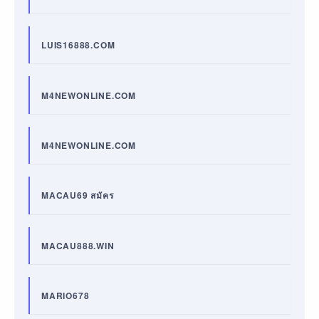
LUIS16888.COM
M4NEWONLINE.COM
M4NEWONLINE.COM
MACAU69 สมัคร
MACAU888.WIN
MARIO678