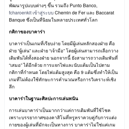
พัฒนารูปแบบต่างๆ ขึ้น รวมถึง Punto Banco,
fcharoenkit เข้าสู่ระบบ
Chemin de Fer และ Baccarat
Banque ซึ่งเป็นที่นิยมในหลายประเทศทั่วโลก
กติกาของบาคาร่า
บาคาร่าเป็นเกมที่เรียบง่าย โดยมีผู้เล่นหลักสองฝ่าย คือ
ฝ่าย “ผู้เล่น” และฝ่าย “เจ้ามือ” โดยผู้เล่นสามารถเลือกวาง
เดิมพันได้ทั้งสองฝ่าย นอกจากนี้ ยังสามารถวางเดิมพันที่
“เสมอ” ได้อีกด้วย การแจกไพ่และนับแต้มเป็นไปตาม
กติกาที่กำหนด โดยไพ่แต้มสูงสุด คือ 9 แต้มซึ่งทำให้เป็น
เกมที่ไม่ต้องใช้ทักษะการคำนวณหรือการวิเคราะห์เชิง
ลึก
บาคาร่าในฐานะศิลปะการเล่นพนัน
การเล่นบาคาร่าเป็นมากกว่าแค่การเดิมพันที่ใช้โชค
เพราะบรรยากาศของคาสิโนที่หรูหราควบคู่กับการแต่ง
กายของผู้เล่นที่มักจะเป็นทางการ บาคาร่าไม่ใช่แค่เกม