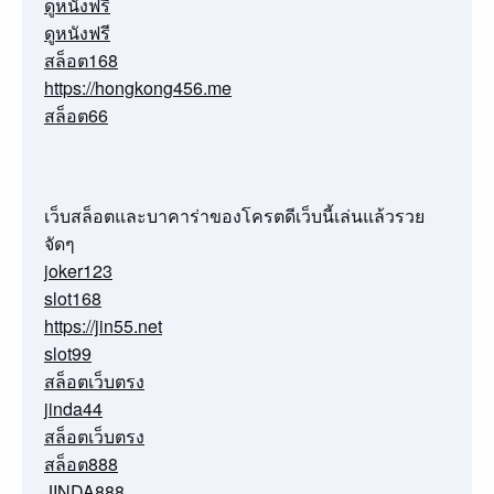
ดูหนังฟรี
ดูหนังฟรี
สล็อต168
https://hongkong456.me
สล็อต66
เว็บสล็อตและบาคาร่าของโครตดีเว็บนี้เล่นแล้วรวย
จัดๆ
joker123
slot168
https://jin55.net
slot99
สล็อตเว็บตรง
jinda44
สล็อตเว็บตรง
สล็อต888
JINDA888