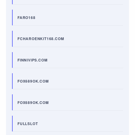
FARO168
FCHAROENKIT168.COM
FINNIVIPS.COM
FOX689OK.COM
FOX689OK.COM
FULLSLOT