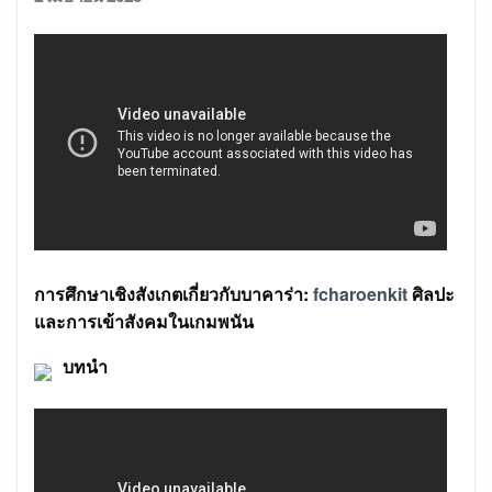
on
การศึกษาเชิงสังเกตเกี่ยวกับบาคาร่า:
fcharoenkit
ศิลปะ
และการเข้าสังคมในเกมพนัน
บทนำ