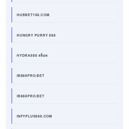
HUBBET168.COM
HUNGRY PURRY 888
HYDRA888 สล็อต
IB888PRO.BET
IB888PRO.BET
INFYPLUS888.COM