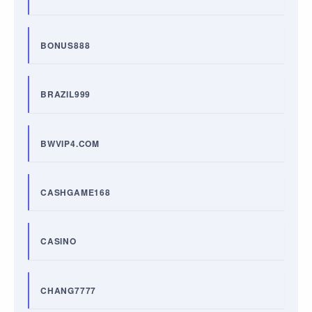
BONUS888
BRAZIL999
BWVIP4.COM
CASHGAME168
CASINO
CHANG7777