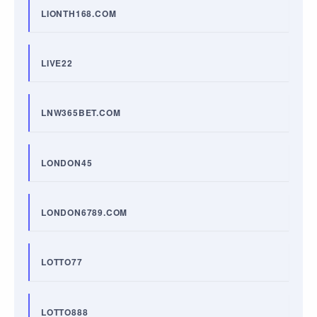
LIONTH168.COM
LIVE22
LNW365BET.COM
LONDON45
LONDON6789.COM
LOTTO77
LOTTO888