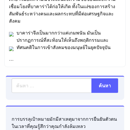
เชื่อมโยงที่บาคาร่าได้ก่อให้เกิด ทั้งในแง่ของการสร้าง
สัมพันธ์ระหว่างคนและผลกระทบที่มีต่อเศรษฐกิจและ
สังคม
บาคาร่าจึงเป็นมากกว่าแค่เกมพนัน มันเป็น
ปรากฏการณ์ที่สะท้อนให้เห็นถึงพฤติกรรมและ
ทัศนคติในการเข้าสังคมของมนุษย์ในยุคปัจจุบัน
…
การบรรลุเป้าหมายมักมีสาเหตุมาจากการยืนยันตัวตน
ในเวลาที่คุณรู้สึกว่าคุณกำลังล้มเหลว