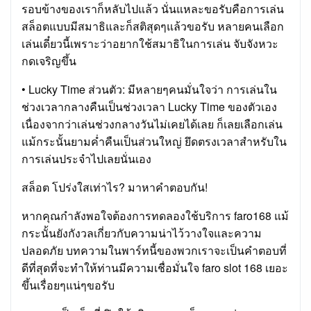
รอบข้างของเราก็หลับไปแล้ว นั่นแหละขอรับคือการเล่น
สล็อตแบบมีสมาธิและก็สติสุดๆแล้วขอรับ หลายคนเลือก
เล่นเดี๋ยวนี้เพราะว่าอยากใช้สมาธิในการเล่น จับจังหวะ
กดเจริญขึ้น
• Lucky Time ส่วนตัว: มีหลายๆคนมั่นใจว่า การเล่นใน
ช่วงเวลากลางคืนเป็นช่วงเวลา Lucky Time ของตัวเอง
เนื่องจากว่าเล่นช่วงกลางวันไม่เคยได้เลย ก็เลยเลือกเล่น
แม้กระนั้นยามค่ำคืนเป็นส่วนใหญ่ ยึดตรงเวลาสำหรับใน
การเล่นประจำไปเลยนั่นเอง
สล็อต โปร่งใสเท่าไร? มาหาคำตอบกัน!
หากคุณกำลังพอใจต้องการทดลองใช้บริการ faro168 แม้
กระนั้นยังกังวลเกี่ยวกับความน่าไว้วางใจและความ
ปลอดภัย บทความในพาร์ทนี้ของพวกเราจะเป็นคำตอบที่
ดีที่สุดที่จะทำให้ท่านมีความเชื่อมั่นใจ faro slot 168 เยอะ
ขึ้นเรื่อยๆแน่ๆขอรับ