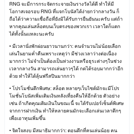
RNG จะมีการกระจัดกระจายเงินรางวัลได้ดี ทำให้มี
โอกาสเจอรอบ RNG ที่แจกโบนัสได้ง่ายกว่ากลางวัน ก็
ถือได้ว่าความเชื่อถือที่ยังมิได้รับการยืนยันนะครับ แต่ถ้า
หากคุณเล่นสล็อตบนเว็บตรงของพวกเรา เวลาใดก็แตก
ได้ทั้งนั้นแหละนะครับ
• มีเวลานั่งพักผ่อนยาวนานกว่า: คนจำนวนไม่น้อยเลือก
เล่นในยามค่ำคืนเพราะเหตุว่า มีช่วงเวลาว่างต่อเนื่อง
มากกว่า ไม่จำเป็นต้องเป็นห่วงงานหรือธุระต่างๆในช่วง
เวลากลางวัน สามารถเล่นยาวๆได้ กดได้รอบมากกว่าอีก
ด้วย ทำให้ได้ลุ้นฟรีสปินมากกว่า
• โปรโมชั่นดึกพิเศษ: สล็อต หลายๆเว็บไซต์มักจะมีโปร
โมชั่นโบนัสเพิ่มเติมเงินหลังเที่ยงคืนให้อีกด้วย ตัวอย่าง
เช่น ถ้าเกิดคุณเติมเงินในขณะนี้ จะได้รับเปอร์เซ็นต์พิเศษ
จากการฝากเงิน ทำให้หลายคนมักจะเลือกเล่นเวลาดึกๆ
เพื่อเอาทุนเพิ่มขึ้น
• จิตใจสงบ มีสมาธิมากกว่า: ตอนดึกที่คนเล่นน้อย คน