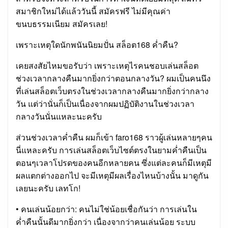
สมาชิกใหม่ได้แล้ววันนี้ สมัครฟรี ไม่มีคุณค่า
ขนบธรรมเนียม สมัครเลย!
เพราะเหตุใดนักพนันนิยมปั่น สล็อต168 ค่ำคืน?
เคยสงสัยไหมขอรับว่า เพราะเหตุไรคนชอบเล่นสล็อต
ช่วงเวลากลางคืนมากยิ่งกว่าตอนกลางวัน? ผมเป็นคนนึง
ที่เล่นสล็อตเว็บตรงในช่วงเวลากลางคืนมากยิ่งกว่ากลาง
วัน แต่ว่านั่นก็เป็นเนื่องจากผมปฏิบัติงานในช่วงเวลา
กลางวันนั่นแหละนะครับ
ส่วนช่วงเวลาค่ำคืน ผมก็เข้า faro168 ราวผู้เล่นหลายๆคน
นี่แหละครับ การเล่นสล็อตเว็บไซต์ตรงในยามค่ำคืนเป็น
ตอนๆเวลาโปรดของคนอีกหลายคน ซึ่งแต่ละคนก็มีเหตุมี
ผลแตกต่างออกไป จะมีเหตุมีผลเรื่องไหนบ้างนั้น มาดูกัน
เลยนะครับ เลทโก!
• คนเล่นน้อยกว่า: คนไม่ใช่น้อยเชื่อกันว่า การเล่นใน
ค่ำคืนนั้นดีมากยิ่งกว่า เนื่องจากว่าคนเล่นน้อย ระบบ