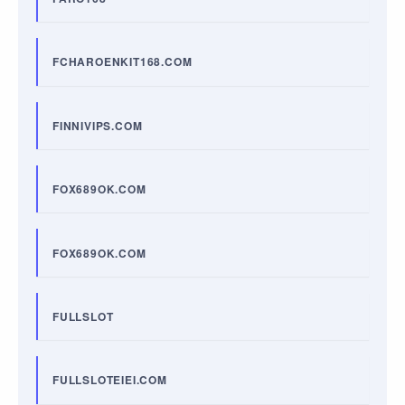
FCHAROENKIT168.COM
FINNIVIPS.COM
FOX689OK.COM
FOX689OK.COM
FULLSLOT
FULLSLOTEIEI.COM