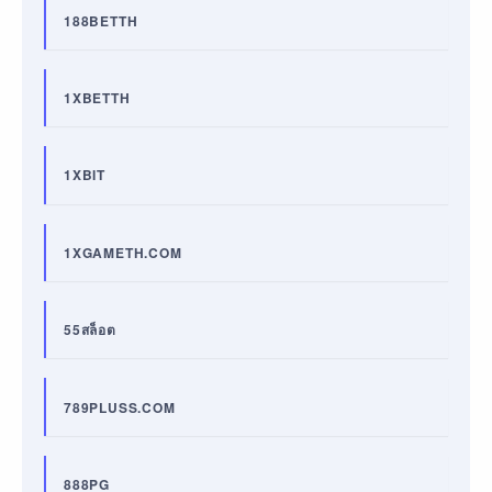
188BETTH
1XBETTH
1XBIT
1XGAMETH.COM
55สล็อต
789PLUSS.COM
888PG