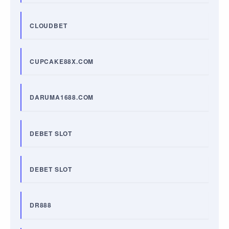
CLOUDBET
CUPCAKE88X.COM
DARUMA1688.COM
DEBET SLOT
DEBET SLOT
DR888