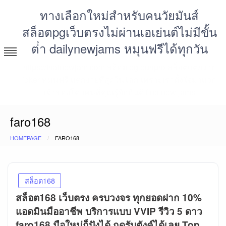
Skip
ทางเลือกใหม่สำหรับคนวัยมันส์
to
สล็อตpgเว็บตรงไม่ผ่านเอเย่นต์ไม่มีขั้น
content
ต่ํา dailynewjams หมุนฟรีได้ทุกวัน
https://thatnewjam.com สล็อต pg punpro สล็อตแตกง่าย
joker หมุนฟรี แตกง่ายที่สุดในโลก เพราะเราตั้งใจมาแจก
เจ้าของโดยคนที่คุณรู้จักกันดี find new jams
faro168
HOMEPAGE
FARO168
สล็อต168
สล็อต168 เว็บตรง ครบวงจร ทุกยอดฝาก 10%
แอดมินมืออาชีพ บริการแบบ VVIP รีวิว 5 ดาว
faro168 มือใหม่ก็ปังได้ กดรับตังค์ได้เลย Top