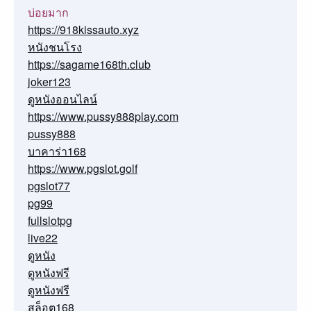
บ่อยมาก
https://918kissauto.xyz
หนังชนโรง
https://sagame168th.club
joker123
ดูหนังออนไลน์
https://www.pussy888play.com
pussy888
บาคาร่า168
https://www.pgslot.golf
pgslot77
pg99
fullslotpg
live22
ดูหนัง
ดูหนังฟรี
ดูหนังฟรี
สล็อต168