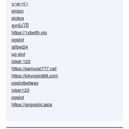
บาคาร่า
slotxo
slotpg
ดูหนังโป๊
https://1xbetth.vip
pgslot
allbet24
pg slot
joker 123
https://samurai777.net
https://tokyoslot88.com
pgslotbetway
joker123
pgslot
https://gogoslot.asia