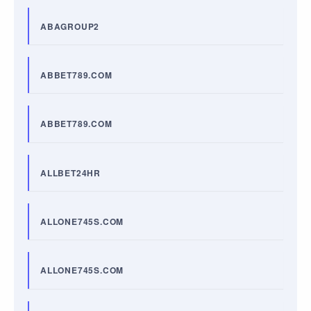
ABAGROUP2
ABBET789.COM
ABBET789.COM
ALLBET24HR
ALLONE745S.COM
ALLONE745S.COM