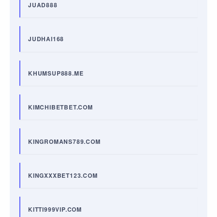
JUAD888
JUDHAI168
KHUMSUP888.ME
KIMCHIBETBET.COM
KINGROMANS789.COM
KINGXXXBET123.COM
KITTI999VIP.COM