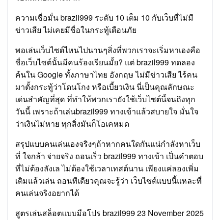
ความเชื่อมั่น brazil999 ระดับ 10 เต็ม 10 กับเว็บที่ไม่มี
ข่าวเสีย ไม่เคยมีชื่อในกระทู้เตือนภัย
พอเล่นเว็บไซต์ไหนไปนานๆสิ่งที่พวกเราจะเริ่มหาเองคือ
ชื่อเว็บไซต์นั้นมีคนร้องเรียนมั้ย? แต่ brazil999 ทดลอง
ค้นใน Google ทั้งภาษาไทย อังกฤษ ไม่มีข่าวเสีย ไร้คน
มาตั้งกระทู้ว่าโดนโกง หรือเบี้ยวเงิน นี่เป็นคุณลักษณะ
เด่นสำคัญที่สุด ที่ทำให้พวกเรายังใช้เว็บไซต์นี้จนถึงทุก
วันนี้ เพราะถ้าเล่นbrazil999 ทางเข้าแล้วสบายใจ มั่นใจ
ว่าเงินไม่หาย ทุกสิ่งมันก็โอเคหมด
สรุปแบบคนเล่นเองจริงๆถ้าหากคนใดกันแน่กำลังหาเว็บ
ที่ ใจกล้า จ่ายจริง ถอนเร็ว brazil999 ทางเข้า เป็นคำตอบ
ที่ไม่ต้องลังเล ไม่ต้องใช้เวลาเทสต์นาน เพียงแค่ลองเพิ่ม
เติมแล้วเล่น ถอนทีเดียวคุณจะรู้ว่า เว็บไซต์แบบนี้แหละที่
คนเล่นจริงอยากได้
สูตรเล่นสล็อตแบบมือโปร brazil999 23 November 2025