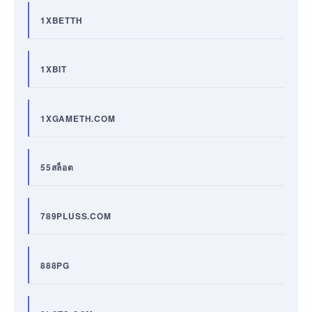
1XBETTH
1XBIT
1XGAMETH.COM
55สล็อต
789PLUSS.COM
888PG