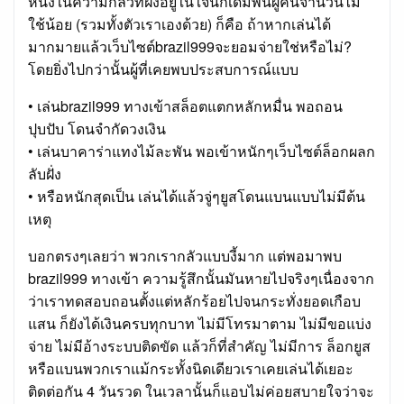
หนึ่งในความกลัวที่ฝังอยู่ในใจนักเดิมพันผู้คนจำนวนไม่
ใช้น้อย (รวมทั้งตัวเราเองด้วย) ก็คือ ถ้าหากเล่นได้
มากมายแล้วเว็บไซต์brazil999จะยอมจ่ายใช่หรือไม่?
โดยยิ่งไปกว่านั้นผู้ที่เคยพบประสบการณ์แบบ
• เล่นbrazil999 ทางเข้าสล็อตแตกหลักหมื่น พอถอน
ปุบปับ โดนจำกัดวงเงิน
• เล่นบาคาร่าแทงไม้ละพัน พอเข้าหนักๆเว็บไซต์ล็อกผลก
ลับฝั่ง
• หรือหนักสุดเป็น เล่นได้แล้วจู่ๆยูสโดนแบนแบบไม่มีต้น
เหตุ
บอกตรงๆเลยว่า พวกเรากลัวแบบงี้มาก แต่พอมาพบ
brazil999 ทางเข้า ความรู้สึกนั้นมันหายไปจริงๆเนื่องจาก
ว่าเราทดสอบถอนตั้งแต่หลักร้อยไปจนกระทั่งยอดเกือบ
แสน ก็ยังได้เงินครบทุกบาท ไม่มีโทรมาตาม ไม่มีขอแบ่ง
จ่าย ไม่มีอ้างระบบติดขัด แล้วก็ที่สำคัญ ไม่มีการ ล็อกยูส
หรือแบนพวกเราแม้กระทั้งนิดเดียวเราเคยเล่นได้เยอะ
ติดต่อกัน 4 วันรวด ในเวลานั้นก็แอบไม่ค่อยสบายใจว่าจะ