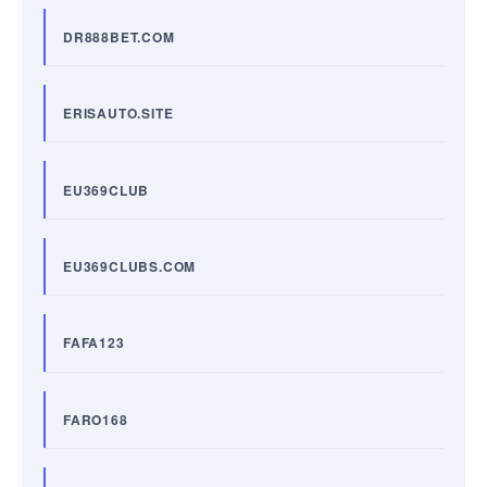
DR888BET.COM
ERISAUTO.SITE
EU369CLUB
EU369CLUBS.COM
FAFA123
FARO168