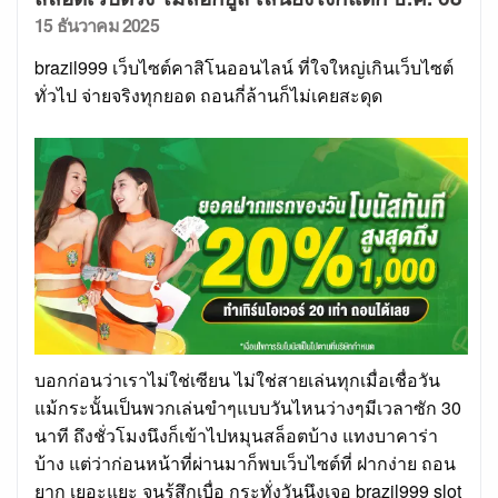
Posted
15 ธันวาคม 2025
on
brazil999 เว็บไซต์คาสิโนออนไลน์ ที่ใจใหญ่เกินเว็บไซต์
ทั่วไป จ่ายจริงทุกยอด ถอนกี่ล้านก็ไม่เคยสะดุด
บอกก่อนว่าเราไม่ใช่เซียน ไม่ใช่สายเล่นทุกเมื่อเชื่อวัน
แม้กระนั้นเป็นพวกเล่นขำๆแบบวันไหนว่างๆมีเวลาซัก 30
นาที ถึงชั่วโมงนึงก็เข้าไปหมุนสล็อตบ้าง แทงบาคาร่า
บ้าง แต่ว่าก่อนหน้าที่ผ่านมาก็พบเว็บไซต์ที่ ฝากง่าย ถอน
ยาก เยอะแยะ จนรู้สึกเบื่อ กระทั่งวันนึงเจอ brazil999 slot