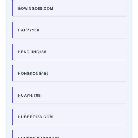
GOWINGO88.COM
HAPPY168
HENGJING168
HONGKONG456
HUAYHIT88
HUBBET168.COM