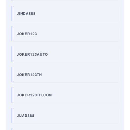
JINDA888
JOKER123
JOKER123AUTO
JOKER123TH
JOKER123TH.COM
JUAD888