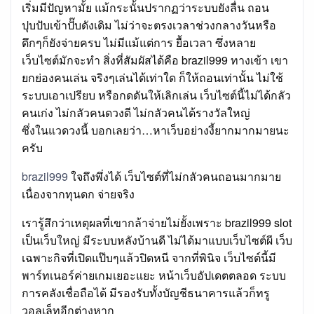
เริ่มมีปัญหามั้ย แม้กระนั้นปรากฏว่าระบบยังลื่น ถอน
ปุบปับเข้าปั๊บดังเดิม ไม่ว่าจะตรงเวลาช่วงกลางวันหรือ
ดึกๆก็ยังจ่ายครบ ไม่มีแม้แต่การ ยื้อเวลา ซึ่งหลาย
เว็บไซต์มักจะทำ สิ่งที่สัมผัสได้คือ brazil999 ทางเข้า เขา
ยกย่องคนเล่น จริงๆเล่นได้เท่าใด ก็ให้ถอนเท่านั้น ไม่ใช้
ระบบเอาเปรียบ หรือกดดันให้เลิกเล่น เว็บไซต์นี้ไม่ได้กลัว
คนเก่ง ไม่กลัวคนดวงดี ไม่กลัวคนได้รางวัลใหญ่
ซึ่งในแวดวงนี้ บอกเลยว่า…หาเว็บอย่างงี้ยากมากมายนะ
ครับ
brazil999
ใจถึงพึ่งได้ เว็บไซต์ที่ไม่กลัวคนถอนมากมาย
เนื่องจากทุนดก จ่ายจริง
เรารู้สึกว่าเหตุผลที่เขากล้าจ่ายไม่ยั้งเพราะ brazil999 slot
เป็นเว็บใหญ่ มีระบบหลังบ้านดี ไม่ได้มาแบบเว็บไซต์ผี เว็บ
เฉพาะกิจที่เปิดแป๊บๆแล้วปิดหนี จากที่พินิจ เว็บไซต์นี้มี
พาร์ทเนอร์ค่ายเกมเยอะแยะ หน้าเว็บอัปเดตตลอด ระบบ
การคลังเชื่อถือได้ มีรองรับทั้งบัญชีธนาคารแล้วก็ทรู
วอลเล็ทอีกต่างหาก