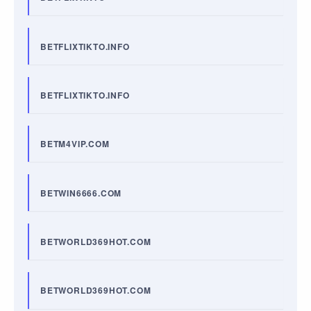
BETFLIXTIKTO.INFO
BETFLIXTIKTO.INFO
BETM4VIP.COM
BETWIN6666.COM
BETWORLD369HOT.COM
BETWORLD369HOT.COM