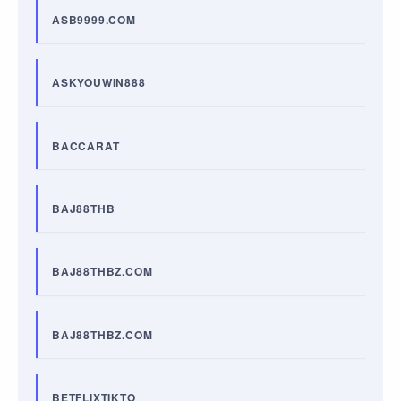
ASB9999.COM
ASKYOUWIN888
BACCARAT
BAJ88THB
BAJ88THBZ.COM
BAJ88THBZ.COM
BETFLIXTIKTO