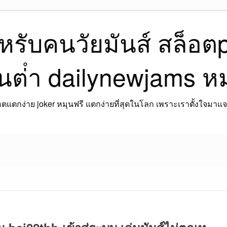
หรับคนวัยมันส์ สล็อตp
ั้นต่ํา dailynewjams ห
ตแตกง่าย joker หมุนฟรี แตกง่ายที่สุดในโลก เพราะเราตั้งใจมาแจก