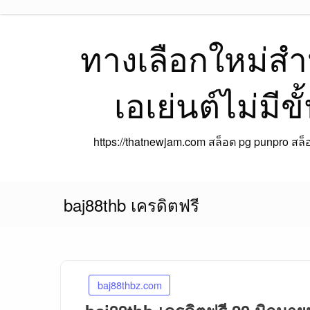
Skip
to
content
ทางเลือกใหม่สำ
เอเย่นต์ไม่มีข
https://thatnewjam.com สล็อต pg punpro สล็อ
baj88thb เครดิตฟรี
baj88thbz.com