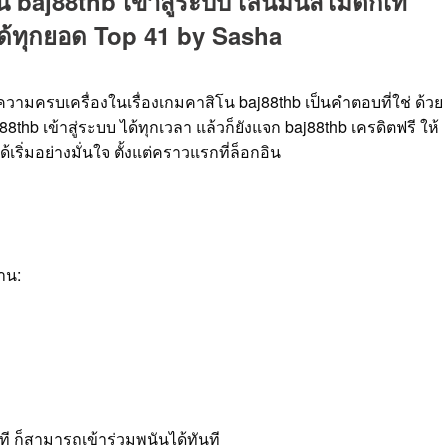
 baj88thb เข้าสู่ระบบ เล่นมันส์ไม่ตกเท
นได้ทุกยอด Top 41 by Sasha
ามครบเครื่องในเรื่องเกมคาสิโน baj88thb เป็นคำตอบที่ใช่ ด้วย
8thb เข้าสู่ระบบ ได้ทุกเวลา แล้วก็ยังแจก baj88thb เครดิตฟรี ให้
เริ่มอย่างมั่นใจ ตั้งแต่คราวแรกที่ล็อกอิน
งาน:
ี ก็สามารถเข้าร่วมพนันได้ทันที