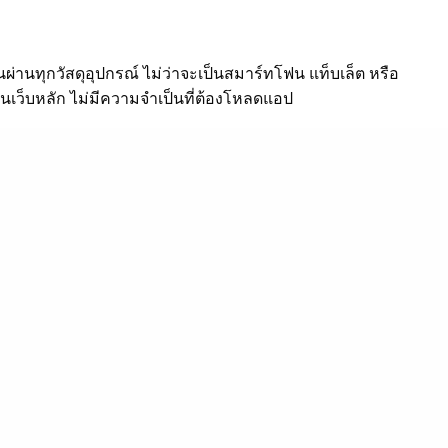
นผ่านทุกวัสดุอุปกรณ์ ไม่ว่าจะเป็นสมาร์ทโฟน แท็บเล็ต หรือ
นเว็บหลัก ไม่มีความจำเป็นที่ต้องโหลดแอป
ิตฟรีในทันทีแบบไม่มีเงื่อนไขยุ่งยาก:
เบิกเงินได้ตามเงื่อนไขที่กำหนด
นวนมากได้ในเว็บไซต์เดียว: