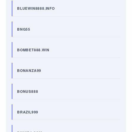
BLUEWIN8888.INFO
BNG55
BOMBET888.WIN
BONANZA99
BONUS888
BRAZIL999