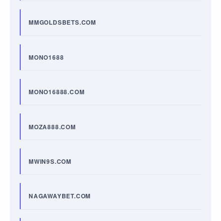
MMGOLDSBETS.COM
MONO1688
MONO16888.COM
MOZA888.COM
MWIN9S.COM
NAGAWAYBET.COM