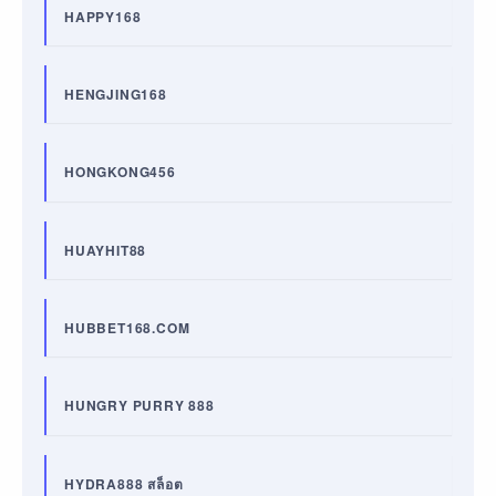
HAPPY168
HENGJING168
HONGKONG456
HUAYHIT88
HUBBET168.COM
HUNGRY PURRY 888
HYDRA888 สล็อต