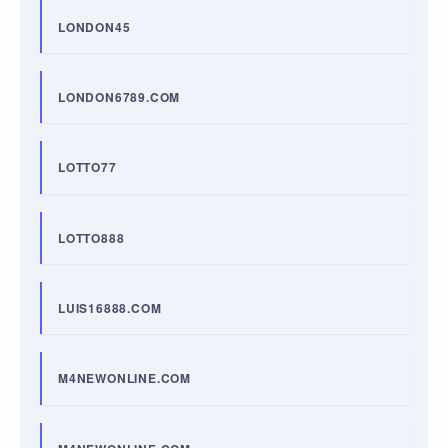
LONDON45
LONDON6789.COM
LOTTO77
LOTTO888
LUIS16888.COM
M4NEWONLINE.COM