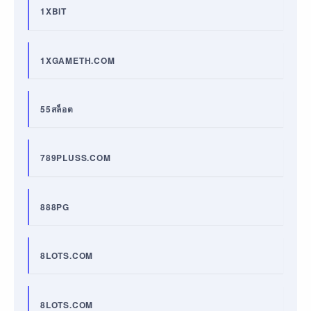
1XBIT
1XGAMETH.COM
55สล็อต
789PLUSS.COM
888PG
8LOTS.COM
8LOTS.COM