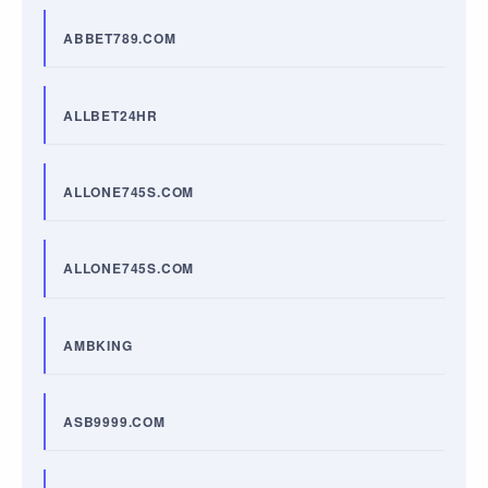
ABBET789.COM
ALLBET24HR
ALLONE745S.COM
ALLONE745S.COM
AMBKING
ASB9999.COM