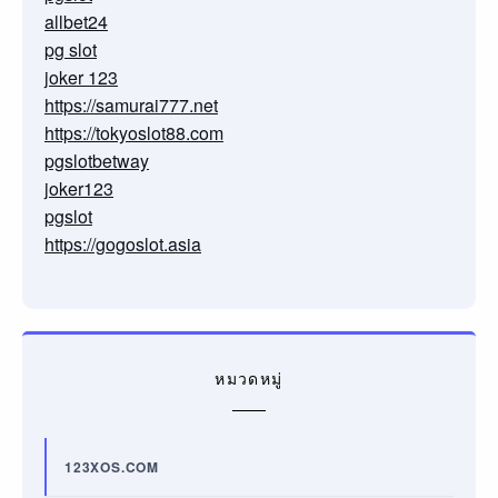
allbet24
pg slot
joker 123
https://samurai777.net
https://tokyoslot88.com
pgslotbetway
joker123
pgslot
https://gogoslot.asia
หมวดหมู่
123XOS.COM