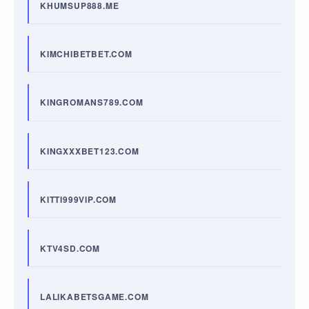
KHUMSUP888.ME
KIMCHIBETBET.COM
KINGROMANS789.COM
KINGXXXBET123.COM
KITTI999VIP.COM
KTV4SD.COM
LALIKABETSGAME.COM