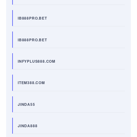
IB888PRO.BET
IB888PRO.BET
INFYPLUS888.COM
ITEM388.COM
JINDA55
JINDA888