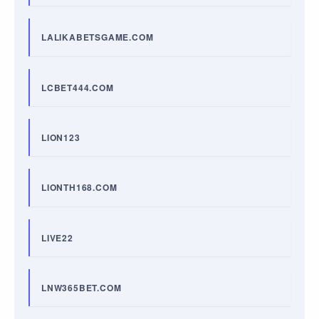
LALIKABETSGAME.COM
LCBET444.COM
LION123
LIONTH168.COM
LIVE22
LNW365BET.COM