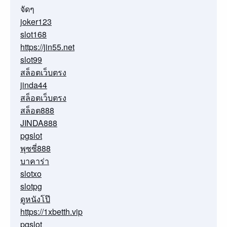
จัดๆ
joker123
slot168
https://jin55.net
slot99
สล็อตเว็บตรง
jinda44
สล็อตเว็บตรง
สล็อต888
JINDA888
pgslot
พุซซี่888
บาคาร่า
slotxo
slotpg
ดูหนังโป๊
https://1xbetth.vip
pgslot