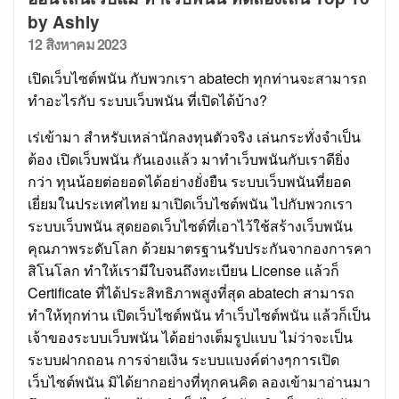
by Ashly
Posted
12 สิงหาคม 2023
on
เปิดเว็บไซต์พนัน กับพวกเรา abatech ทุกท่านจะสามารถ
ทำอะไรกับ ระบบเว็บพนัน ที่เปิดได้บ้าง?
เร่เข้ามา สำหรับเหล่านักลงทุนตัวจริง เล่นกระทั่งจำเป็น
ต้อง เปิดเว็บพนัน กันเองแล้ว มาทำเว็บพนันกับเราดียิ่ง
กว่า ทุนน้อยต่อยอดได้อย่างยั่งยืน ระบบเว็บพนันที่ยอด
เยี่ยมในประเทศไทย มาเปิดเว็บไซต์พนัน ไปกับพวกเรา
ระบบเว็บพนัน สุดยอดเว็บไซต์ที่เอาไว้ใช้สร้างเว็บพนัน
คุณภาพระดับโลก ด้วยมาตรฐานรับประกันจากองการคา
สิโนโลก ทำให้เรามีใบจนถึงทะเบียน License แล้วก็
Certificate ที่ได้ประสิทธิภาพสูงที่สุด abatech สามารถ
ทำให้ทุกท่าน เปิดเว็บไซต์พนัน ทำเว็บไซต์พนัน แล้วก็เป็น
เจ้าของระบบเว็บพนัน ได้อย่างเต็มรูปแบบ ไม่ว่าจะเป็น
ระบบฝากถอน การจ่ายเงิน ระบบแบงค์ต่างๆการเปิด
เว็บไซต์พนัน มิได้ยากอย่างที่ทุกคนคิด ลองเข้ามาอ่านมา