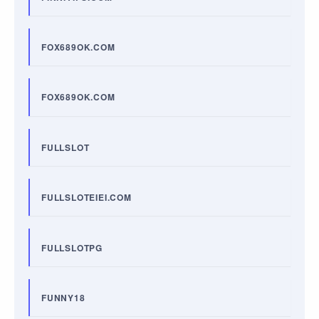
FOX689OK.COM
FOX689OK.COM
FULLSLOT
FULLSLOTEIEI.COM
FULLSLOTPG
FUNNY18