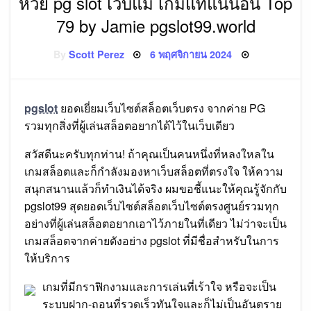
หวย pg slot เว็บแม่ เกมแท้แน่นอน Top
79 by Jamie pgslot99.world
Posted
By
Scott Perez
6 พฤศจิกายน 2024
on
pgslot
ยอดเยี่ยมเว็บไซต์สล็อตเว็บตรง จากค่าย PG
รวมทุกสิ่งที่ผู้เล่นสล็อตอยากได้ไว้ในเว็บเดียว
สวัสดีนะครับทุกท่าน! ถ้าคุณเป็นคนหนึ่งที่หลงใหลใน
เกมสล็อตและก็กำลังมองหาเว็บสล็อตที่ตรงใจ ให้ความ
สนุกสนานแล้วก็ทำเงินได้จริง ผมขอชี้แนะให้คุณรู้จักกับ
pgslot99 สุดยอดเว็บไซต์สล็อตเว็บไซต์ตรงศูนย์รวมทุก
อย่างที่ผู้เล่นสล็อตอยากเอาไว้ภายในที่เดียว ไม่ว่าจะเป็น
เกมสล็อตจากค่ายดังอย่าง pgslot ที่มีชื่อสำหรับในการ
ให้บริการ
เกมที่มีกราฟิกงามและการเล่นที่เร้าใจ หรือจะเป็น
ระบบฝาก-ถอนที่รวดเร็วทันใจและก็ไม่เป็นอันตราย