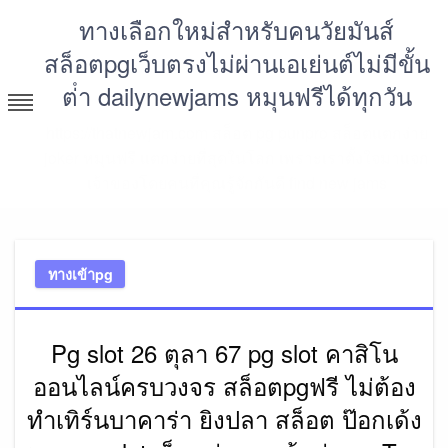
Skip
ทางเลือกใหม่สำหรับคนวัยมันส์
to
สล็อตpgเว็บตรงไม่ผ่านเอเย่นต์ไม่มีขั้น
content
ต่ํา dailynewjams หมุนฟรีได้ทุกวัน
https://thatnewjam.com สล็อต pg punpro สล็อตแตกง่าย
joker หมุนฟรี แตกง่ายที่สุดในโลก เพราะเราตั้งใจมาแจก
เจ้าของโดยคนที่คุณรู้จักกันดี find new jams
ทางเข้าpg
Pg slot 26 ตุลา 67 pg slot คาสิโน
ออนไลน์ครบวงจร สล็อตpgฟรี ไม่ต้อง
ทำเทิร์นบาคาร่า ยิงปลา สล็อต ป๊อกเด้ง