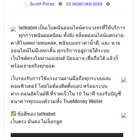
Posted
By
Scott Perez
23 พฤษภาคม 2025
on
lalikabet เป็นเว็บพนันออนไลน์ครบวงจรที่ให้บริการ
ทุกการพนันยอดนิยม ทั้งยัง สล็อตออนไลน์แตกง่าย,
คาสิโนสดถ่ายทอดสด, พนันบอลราคาน้ำดี, และ หวย
ออนไลน์ไม่มีเลขกลั้น ทุกบริการอยู่ภายใต้ระบบ
เว็บไซต์ตรงไม่ผ่านเอเย่นต์ ป้อมอาจ เชื่อถือได้ แล้วก็
พร้อมจ่ายจริงทุกยอด
เว็บรองรับการใช้แรงงานผ่านมือถือทุกระบบและ
คอมพิวเตอร์ โดยไม่ต้องติดตั้งแอป พร้อมระบบ
ฝาก-ถอนอัตโนมัติ ที่รวดเร็วใน 10 วินาที รองรับบัญชี
ธนาคารทุกแบงค์รวมทั้ง TrueMoney Wallet
ข้อดีของ lalikabet
เว็บตรง มั่นคง ไม่ล็อกยูส