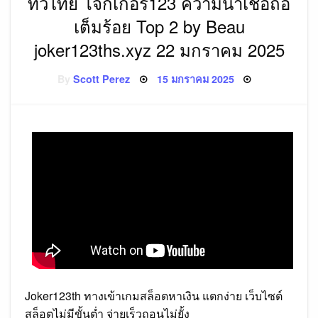
ทั่วไทย โจ๊กเกอร์123 ความน่าเชื่อถือ
เต็มร้อย Top 2 by Beau
joker123ths.xyz 22 มกราคม 2025
Posted
By
Scott Perez
15 มกราคม 2025
on
Joker123th ทางเข้าเกมสล็อตหาเงิน แตกง่าย เว็บไซต์
สล็อตไม่มีขั้นต่ำ จ่ายเร็วถอนไม่ยั้ง