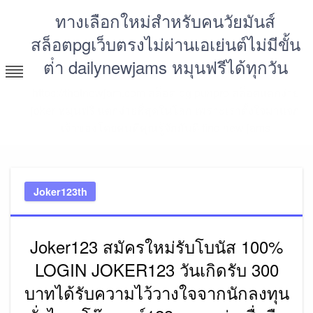
Skip
ทางเลือกใหม่สำหรับคนวัยมันส์
to
สล็อตpgเว็บตรงไม่ผ่านเอเย่นต์ไม่มีขั้น
content
ต่ํา dailynewjams หมุนฟรีได้ทุกวัน
https://thatnewjam.com สล็อต pg punpro สล็อตแตกง่าย
joker หมุนฟรี แตกง่ายที่สุดในโลก เพราะเราตั้งใจมาแจก
เจ้าของโดยคนที่คุณรู้จักกันดี find new jams
Joker123th
Joker123 สมัครใหม่รับโบนัส 100%
LOGIN JOKER123 วันเกิดรับ 300
บาทได้รับความไว้วางใจจากนักลงทุน