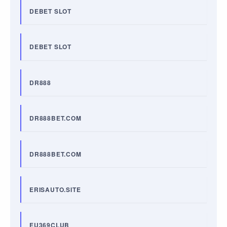
DEBET SLOT
DEBET SLOT
DR888
DR888BET.COM
DR888BET.COM
ERISAUTO.SITE
EU369CLUB