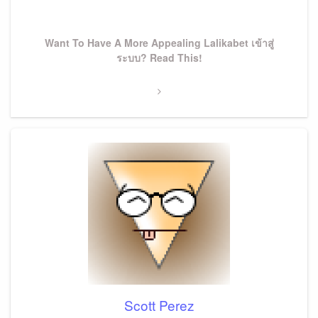
Next
Want To Have A More Appealing Lalikabet เข้าสู่
Post
ระบบ? Read This!
Scott Perez