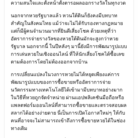
ความสนใจและตั้งหน้าตั้งตารอผลออกรางวัลในทุกงวด
นอกจากหวยรัฐบาลแล้ว หวนใต้ดินก็ยังคงมีบทบาท
สำคัญในสังคมไทย แม้ว่าจะไม่ได้รับรองทางกฎหมาย
แต่ก็มีผู้คนจำนวนมากที่ยินดีเสี่ยงโชค ด้วยเหตุที่ว่า
อัตราการจ่ายรางวัลของหวยใต้ดินมักจะสูงกว่าหวย
รัฐบาล นอกจากนี้ ในปีหลังๆ มานี้ยังมีการพัฒนารูปแบบ
การเล่นหวยในเชิงออนไลน์ ที่ให้นักเสี่ยงโชคได้ซื้อเลข
ตามต้องการโดยไม่ต้องออกจากบ้าน
การเปลี่ยนแปลงในวงการหวยไม่ได้หยุดเพียงแค่การ
พัฒนารูปแบบของการซื้อขายหรืออัตราการจ่าย
นวัตกรรมทางเทคโนโลยีได้เข้ามามีบทบาทอย่างมาก
ในวิธีที่หวยถูกจัดจำหน่าย ผ่านแอปพลิเคชันมือถือหรือ
แพลตฟอร์มออนไลน์ที่สามารถซื้อขายและตรวจสอบผล
สลากได้อย่างง่ายดาย นี่เป็นการเปิดโอกาสใหม่ๆ ให้กับ
คนที่อาจจะไม่สามารถเข้าถึงการซื้อขายหวยได้ในช่อง
ทางเดิม