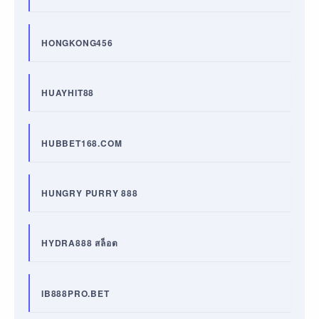
HONGKONG456
HUAYHIT88
HUBBET168.COM
HUNGRY PURRY 888
HYDRA888 สล็อต
IB888PRO.BET