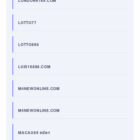
LONDON6789.COM
LOTTO77
LOTTO888
LUIS16888.COM
M4NEWONLINE.COM
M4NEWONLINE.COM
MACAU69 สมัคร