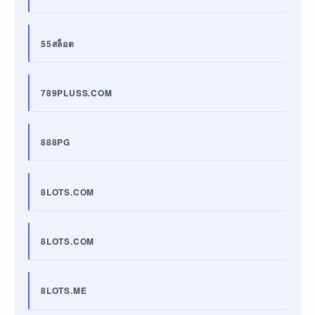
55สล็อต
789PLUSS.COM
888PG
8LOTS.COM
8LOTS.COM
8LOTS.ME