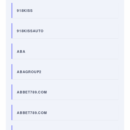
918KISS
918KISSAUTO
ABA
ABAGROUP2
ABBET789.COM
ABBET789.COM