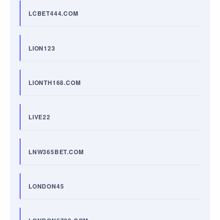
LCBET444.COM
LION123
LIONTH168.COM
LIVE22
LNW365BET.COM
LONDON45