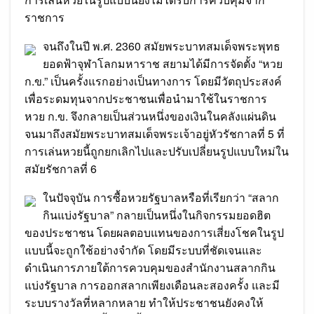
ราชการ
จนถึงในปี พ.ศ. 2360 สมัยพระบาทสมเด็จพระพุทธ
ยอดฟ้าจุฬาโลกมหาราช สยามได้มีการจัดตั้ง “หวย
ก.ข.” เป็นครั้งแรกอย่างเป็นทางการ โดยมีวัตถุประสงค์
เพื่อระดมทุนจากประชาชนเพื่อนำมาใช้ในราชการ
หวย ก.ข. จึงกลายเป็นส่วนหนึ่งของเงินในคลังแผ่นดิน
จนมาถึงสมัยพระบาทสมเด็จพระเจ้าอยู่หัวรัชกาลที่ 5 ที่
การเล่นหวยนี้ถูกยกเลิกไปและปรับเปลี่ยนรูปแบบใหม่ใน
สมัยรัชกาลที่ 6
ในปัจจุบัน การซื้อหวยรัฐบาลหรือที่เรียกว่า “สลาก
กินแบ่งรัฐบาล” กลายเป็นหนึ่งในกิจกรรมยอดฮิต
ของประชาชน โดยผลตอบแทนของการเสี่ยงโชคในรูป
แบบนี้จะถูกใช้อย่างจำกัด โดยมีระบบที่ชัดเจนและ
ดำเนินการภายใต้การควบคุมของสำนักงานสลากกิน
แบ่งรัฐบาล การออกสลากเพียงเดือนละสองครั้ง และมี
ระบบรางวัลที่หลากหลาย ทำให้ประชาชนยังคงให้