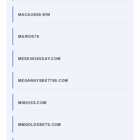
MACAU888.WIN
MARIO678
MEEKIN365DAY.COM
MEGAWAYSBET789.COM
MIB555S.COM
MMGOLDSBETS.COM