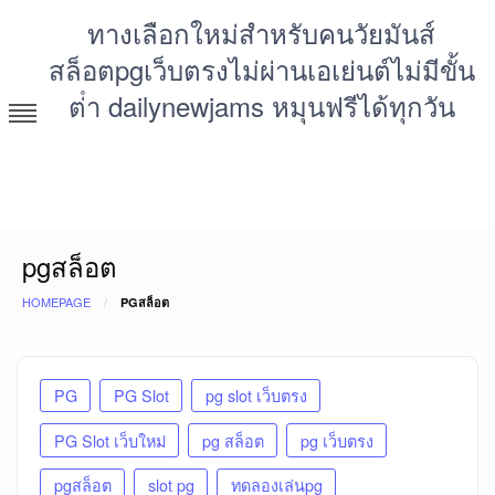
Skip
ทางเลือกใหม่สำหรับคนวัยมันส์
to
สล็อตpgเว็บตรงไม่ผ่านเอเย่นต์ไม่มีขั้น
content
ต่ํา dailynewjams หมุนฟรีได้ทุกวัน
https://thatnewjam.com สล็อต pg punpro สล็อตแตกง่าย
joker หมุนฟรี แตกง่ายที่สุดในโลก เพราะเราตั้งใจมาแจก
เจ้าของโดยคนที่คุณรู้จักกันดี find new jams
pgสล็อต
HOMEPAGE
PGสล็อต
PG
PG Slot
pg slot เว็บตรง
PG Slot เว็บใหม่
pg สล็อต
pg เว็บตรง
pgสล็อต
slot pg
ทดลองเล่นpg