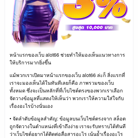
หน้าแรกของเว็บ alot66 ช่วยทำให้มองเห็นแนวทางการ
ให้บริการมากยิ่งขึ้น
แม้พวกเราเปิดมาหน้าแรกของเว็บ alot66 ล่ะก็ สิ่งแรกที่
เราจะมองเห็นได้ในทันทีเลยก็คือ ภาพรวมของเว็บ
ทั้งหมด ซึ่งจะเป็นหลักที่ที่เว็บไซต์ตรงของพวกเราเลือก
จัดวางข้อมูลที่แสดงให้เห็นว่า พวกเราให้ความใส่ใจกับ
เรื่องอะไรบ้างนั่นเอง
• จัดลำดับข้อมูลสำคัญ: ข้อมูลบนเว็บไซต์ตรงจาก สล็อต
ถูกจัดวางในตำแหน่งที่เข้าถึงง่าย เราจะรับทราบได้ทันที
ว่าเว็บไซต์อยากได้ติดต่อสื่อสารอะไร เน้นย้ำเรื่องอะไร