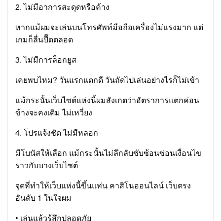
2. ไม่มีอาการสะดุดหรือค้าง
หากแม้ผมจะเล่นบนโทรศัพท์มือถือเครื่องไม่แรงมาก แต่
เกมก็ลื่นปื๊ดตลอด
3. ไม่มีการล็อกยูส
เคยพบไหม? วันแรกแตกดี วันถัดไปเล่นอย่างไรก็ไม่เข้า
แม้กระนั้นเว็บไซต์แห่งนี้ผมสังเกตว่าอัตราการแตกค่อน
ข้างจะคงเดิม ไม่เหวี่ยง
4. โปรแจ้งชัด ไม่มีหลอก
มีโบนัสให้เลือก แม้กระนั้นไม่ลึกลับซับซ้อนซ่อนเงื่อนไข
ราวกับบางเว็บไซต์
จุดที่ทำให้เว็บแห่งนี้ขึ้นแท่น คาสิโนออนไลน์ เว็บตรง
อันดับ 1 ในใจผม
• เล่นแล้วรู้สึกปลอดภัย