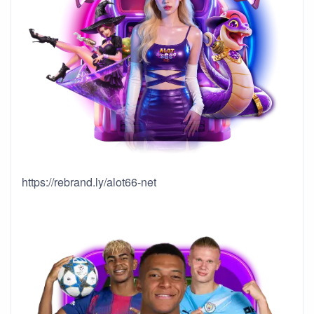
https://rebrand.ly/alot66-net