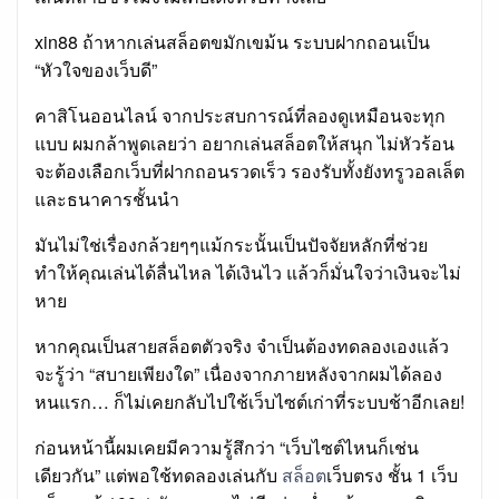
xin88 ถ้าหากเล่นสล็อตขมักเขม้น ระบบฝากถอนเป็น
“หัวใจของเว็บดี”
คาสิโนออนไลน์ จากประสบการณ์ที่ลองดูเหมือนจะทุก
แบบ ผมกล้าพูดเลยว่า อยากเล่นสล็อตให้สนุก ไม่หัวร้อน
จะต้องเลือกเว็บที่ฝากถอนรวดเร็ว รองรับทั้งยังทรูวอลเล็ต
และธนาคารชั้นนำ
มันไม่ใช่เรื่องกล้วยๆๆแม้กระนั้นเป็นปัจจัยหลักที่ช่วย
ทำให้คุณเล่นได้ลื่นไหล ได้เงินไว แล้วก็มั่นใจว่าเงินจะไม่
หาย
หากคุณเป็นสายสล็อตตัวจริง จำเป็นต้องทดลองเองแล้ว
จะรู้ว่า “สบายเพียงใด” เนื่องจากภายหลังจากผมได้ลอง
หนแรก… ก็ไม่เคยกลับไปใช้เว็บไซต์เก่าที่ระบบช้าอีกเลย!
ก่อนหน้านี้ผมเคยมีความรู้สึกว่า “เว็บไซต์ไหนก็เช่น
เดียวกัน” แต่พอใช้ทดลองเล่นกับ
สล็อต
เว็บตรง ชั้น 1 เว็บ