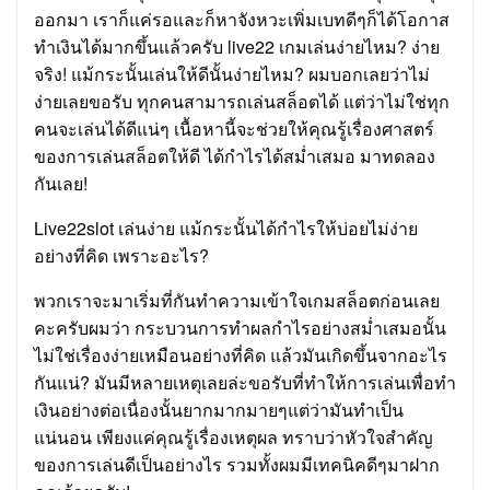
ออกมา เราก็แค่รอและก็หาจังหวะเพิ่มเบทดีๆก็ได้โอกาส
ทำเงินได้มากขึ้นแล้วครับ live22 เกมเล่นง่ายไหม? ง่าย
จริง! แม้กระนั้นเล่นให้ดีนั้นง่ายไหม? ผมบอกเลยว่าไม่
ง่ายเลยขอรับ ทุกคนสามารถเล่นสล็อตได้ แต่ว่าไม่ใช่ทุก
คนจะเล่นได้ดีแน่ๆ เนื้อหานี้จะช่วยให้คุณรู้เรื่องศาสตร์
ของการเล่นสล็อตให้ดี ได้กำไรได้สม่ำเสมอ มาทดลอง
กันเลย!
Live22slot เล่นง่าย แม้กระนั้นได้กำไรให้บ่อยไม่ง่าย
อย่างที่คิด เพราะอะไร?
พวกเราจะมาเริ่มที่กันทำความเข้าใจเกมสล็อตก่อนเลย
คะครับผมว่า กระบวนการทำผลกำไรอย่างสม่ำเสมอนั้น
ไม่ใช่เรื่องง่ายเหมือนอย่างที่คิด แล้วมันเกิดขึ้นจากอะไร
กันแน่? มันมีหลายเหตุเลยล่ะขอรับที่ทำให้การเล่นเพื่อทำ
เงินอย่างต่อเนื่องนั้นยากมากมายๆแต่ว่ามันทำเป็น
แน่นอน เพียงแค่คุณรู้เรื่องเหตุผล ทราบว่าหัวใจสำคัญ
ของการเล่นดีเป็นอย่างไร รวมทั้งผมมีเทคนิคดีๆมาฝาก