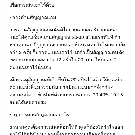
เพื่อการเล่นเอาไว้ด้วย
• การอ่านสัญญาณเกม:
การอ่านสัญญาณเกมนั้นมิได้ยากเลยนะครับ ผมเสนอ
แนะให้คุณเริ่มสแกนสัญญาณ 20-30 สปินแรกทันที ถ้า
หากคุณพบสัญญาณจากเกม อาทิเช่น คอมโบไหลมากยิ่ง
กว่า 2 ครั้ง ก็บวกคะแนนเอาไว้ แต่ถ้าเป็นสัญญาณลบ ดัง
เช่นว่า กำเนิดเดดสปิน 12 ครั้งใน 20 สปิน ให้ติดลบ 2
คะแนนเอาไว้นั่นเอง
เมื่อคุณดูสัญญาณที่เกิดขึ้นใน 20 สปินได้แล้ว ให้คุณนำ
คะแนนทั้งสิ้นมารวมกัน หากมีคะแนนมากยิ่งกว่า 4
คะแนนถือว่าเข้าขั้นที่ดี สามารถเพิ่มเบท 30-40% 10-15
สปินได้เลยครับผม
• กฎการถอน/กฎล็อกผลกำไร:
ถ้าหากคุณต้องการเล่นสล็อตให้ดี คุณก็ต้องได้กำไรออก
มาให้ได้จริงไหม? การตั้งกฎการถอนหรือกฎล็อกผล