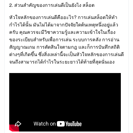
2. ส่วนสำคัญของการเล่นดีเป็นยังไง สล็อต
หัวใจหลักของการเล่นดีคืออะไร? การเล่นสล็อตให้ทำ
กำไรได้นั้น มันไม่ได้มาจากปัจจัยใดต้นเหตุหนึ่งอยู่แล้ว
ครับ คุณควรจะมีวิชาความรู้และความเข้าใจในเรื่อง
ของระเบียบสำหรับเพื่อการเล่น ระบบการคลัง การอ่าน
สัญญาณเกม การตัดสินใจตามกฎ และก็การบันทึกสถิติ
ต่างๆที่เกิดขึ้น ซึ่งสิ่งเหล่านี้จะเป็นหัวใจหลักของการเล่นดี
จนถึงสามารถได้กำไรในระยะยาวได้ท้ายที่สุดนั่นเอง