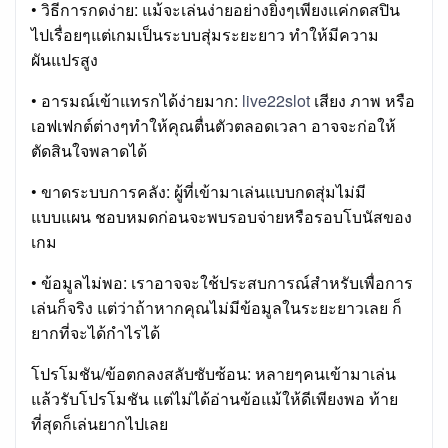
• วิธีการกดง่าย: แม้จะเล่นง่ายอย่างยิ่งๆเพียงแค่กดสปิน
ไปเรื่อยๆแต่เกมเป็นระบบสุ่มระยะยาว ทำให้มีความ
ผันแปรสูง
• อารมณ์เข้าแทรกได้ง่ายมาก:
live22slot
เสียง ภาพ หรือ
เอฟเฟกต์ต่างๆทำให้คุณตื่นตัวตลอดเวลา อาจจะก่อให้
ตัดสินใจพลาดได้
• ขาดระบบการคลัง: ผู้ที่เข้ามาเล่นแบบกดสุ่มไม่มี
แบบแผน ชอบหมดก่อนจะพบรอบจ่ายหรือรอบโบนัสของ
เกม
• ข้อมูลไม่พอ: เราอาจจะใช้ประสบการณ์สำหรับเพื่อการ
เล่นก็จริง แต่ว่าถ้าหากคุณไม่มีข้อมูลในระยะยาวเลย ก็
ยากที่จะได้กำไรได้
โปรโมชัน/ข้อตกลงสลับซับซ้อน: หลายๆคนเข้ามาเล่น
แล้วรับโปรโมชัน แต่ไม่ได้อ่านข้อแม้ให้ดีเพียงพอ ท้าย
ที่สุดก็เล่นยากไปเลย