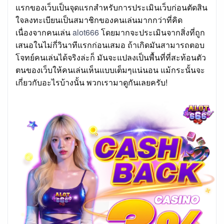
แรกของเว็บเป็นจุดแรกสำหรับการประเมินเว็บก่อนตัดสิน
ใจลงทะเบียนเป็นสมาชิกของคนเล่นมากกว่าที่คิด
เนื่องจากคนเล่น
alot666
โดยมากจะประเมินจากสิ่งที่ถูก
เสนอในไม่กี่วินาทีแรกก่อนเสมอ ถ้าเกิดมันสามารถตอบ
โจทย์คนเล่นได้จริงล่ะก็ มันจะแปลงเป็นพื้นที่ที่สะท้อนตัว
ตนของเว็บให้คนเล่นเห็นแบบเต็มๆแน่นอน แม้กระนั้นจะ
เกี่ยวกับอะไรบ้างนั้น พวกเรามาดูกันเลยครับ!