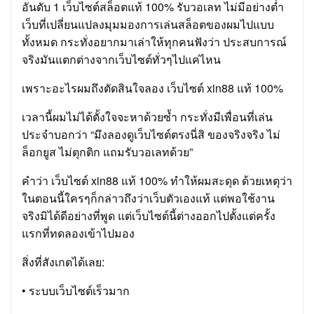
อันดับ 1 เว็บไซต์สล็อตแท้ 100% รับวอเลท ไม่มีอย่างต่ำ
เว็บที่เปลี่ยนแปลงมุมมองการเล่นสล็อตของผมไปแบบ
ทั้งหมด กระทั่งอยากมาเล่าให้ทุกคนฟังว่า ประสบการณ์
จริงมันแตกต่างจากเว็บไซต์ทั่วๆไปแค่ไหน
เพราะอะไรผมถึงตัดสินใจลอง เว็บไซต์ xin88 แท้ 100%
เวลานี้ผมไม่ได้ตั้งใจจะหาด้วยซ้ำ กระทั่งมีเพื่อนที่เล่น
ประจำบอกว่า “มึงลองดูเว็บไซต์ตรงนี่สิ ของจริงจริง ไม่
ล็อกยูส ไม่ตุกติก แถมรับวอเลทด้วย”
คำว่า เว็บไซต์ xin88 แท้ 100% ทำให้ผมสะดุด ด้วยเหตุว่า
ในตอนนี้ใครๆก็กล่าวถึงว่าเว็บตัวเองแท้ แต่พอใช้งาน
จริงมิได้ดีอย่างที่พูด แต่เว็บไซต์นี้ต่างออกไปตั้งแต่ครั้ง
แรกที่ทดลองเข้าไปมอง
สิ่งที่สังเกตได้เลย:
• ระบบเว็บไซต์เร็วมาก