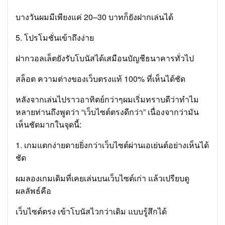
บางวันผมมีเพียงแค่ 20–30 บาทก็ยังฝากเล่นได้
5. โปรโมชั่นเข้าถึงง่าย
ฝากวอลเล็ตยังรับโบนัสได้เสมือนบัญชีธนาคารทั่วไป
สล็อต ความต่างของเว็บตรงแท้ 100% ที่เห็นได้ชัด
หลังจากเล่นไปราวอาทิตย์กว่าๆผมเริ่มทราบดีว่าทำไม
หลายท่านถึงพูดว่า “เว็บไซต์ตรงดีกว่า” เนื่องจากว่ามัน
เห็นชัดมากในจุดนี้:
1. เกมแตกง่ายดายยิ่งกว่าเว็บไซต์ผ่านเอเย่นต์อย่างเห็นได้
ชัด
ผมลองเกมเดิมที่เคยเล่นบนเว็บไซต์เก่า แล้วเปรียบดู
ผลลัพธ์คือ
เว็บไซต์ตรง เข้าโบนัสไวกว่าเดิม แบบรู้สึกได้