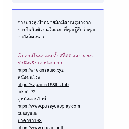
การบรรลุเป้าหมายมักมีสาเหตุมาจาก
การยืนยันตัวตนในเวลาที่คุณรู้สึกว่าคุณ
กำลังล้มเหลว
เว็บคาสิโนน่าเล่น ทั้ง
สล็อต
และ
บาคา
ร่า
ตึงจริงแตกบ่อยมาก
https://918kissauto.xyz
หนังชนโรง
https://sagame168th.club
joker123
ดูหนังออนไลน์
https://www.pussy888play.com
pussy888
บาคาร่า168
https://www.pgslot.golf