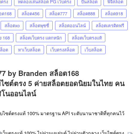
บตรง
ทดลองเล่นสล็อต PG เว็บตรง
ปั่นสล็อต
พีจีสล็อต
็อต168
สล็อต456
สล็อต777
สล็อต888
สล็อต918
สล็อตxo
สล็อตพุซซี่
สล็อตออนไลน์
สล็อตเครดิตฟรี
ง 168
สล็อตเว็บตรง แตกหนัก
สล็อตเว็บตรงแท้
ล็อต
หาเว็บสล็อต
เว็บตรงสล็อต
เว็บสล็อต
p 77 by Branden สล็อต168
บไซต์ตรง 5 ค่ายสล็อตยอดนิยมในไทย คน
สิโนออนไลน์
็บไซต์ตรงแท้ 100% มาตรฐาน API ระดับนานาชาติที่ทุกคนไว้
8
เว็บตรงแท้ 100% ไม่ผ่านเอเย่นต์ ไม่ผ่านตัวกลาง เว็บไซต์ตรง