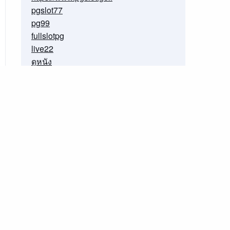
pgslot77
pg99
fullslotpg
live22
ดูหนัง
ดูหนังฟรี
ดูหนังฟรี
สล็อต168
https://hongkong456.me
สล็อต66
เว็บสล็อตและบาคาร่าของโครตดีเว็บนี้
เล่นแล้วรวยจัดๆ
joker123
slot168
https://jin55.net