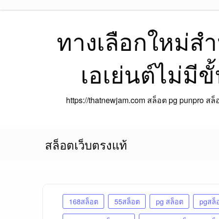
Skip
to
content
ทางเลือกใหม่สำ
เอเย่นต์ไม่มีข
https://thatnewjam.com สล็อต pg punpro สล็อ
สล็อตเว็บตรงแท้
168สล็อต
55สล็อต
pg สล็อต
pgสล็