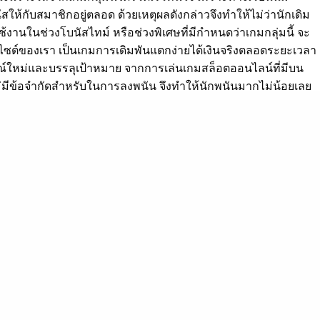
ให้กับสมาชิกอยู่ตลอด ด้วยเหตุผลดังกล่าวจึงทำให้ไม่ว่านักเดิม
ช้งานในช่วงโบนัสไทม์ หรือช่วงพิเศษที่มีกำหนดว่าเกมกลุ่มนี้ จะ
ไซต์ของเรา เป็นเกมการเดิมพันแตกง่ายได้เงินจริงตลอดระยะเวลา
์ใหม่และบรรลุเป้าหมาย จากการเล่นเกมสล็อตออนไลน์ที่มีบน
ไม่มีข้อจำกัดสำหรับในการลงพนัน จึงทำให้นักพนันมากไม่น้อยเลย
งพวกเรานั่นเอง slotxo
ของความเพลิดเพลิน
น ของการนำเข้าเกมสล็อตออนไลน์มาให้ได้ใช้บริการ โดยในสมัย
อร์วิสอพาร์ทเม้นท์ในต่างประเทศ ซึ่งเป็นอุปกรณ์ช่วยสร้างความ
ใจพร้อมทั้งสร้างกำไรได้อย่างดีเยี่ยม จนในปัจจุบันนั้นได้มีการ
รถใช้งานได้สะดวกสบายมากยิ่งขึ้น ซึ่งเว็บไซต์ของพวกเรานี้ ก็
พันสามารถลงเดิมพันเกมสล็อตออนไลน์ได้อย่างไร้ข้อจำกัด เลือกใช้
ก็ได้รับความเพลิดเพลินที่เปรียบ จากการลงพนันในรูปแบบสุด
เลียนแบบ เกมการพนันสล็อตออนไลน์จากตู้สล็อต มาให้ท่านได้
 ด้วยเหตุดังกล่าวเว็บของเรายังคงความเหมือนเดิม ของบริการ
ยอะที่สุด