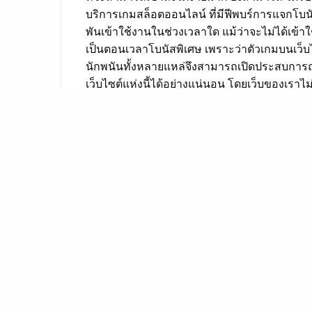
บริการเกมสล็อตออนไลน์ ที่มีฟีพบร์การแจกโบนัส
พันเข้าใช้งานในช่วงเวลาใด แม้ว่าจะไม่ได้เข้าใ
เป็นตอนเวลาโบนัสพิเศษ เพราะว่าตัวเกมบนเว็บ
นักพนันทั้งหลายแหล่จึงสามารถเปิดประสบการณ
เว็บไซต์แห่งนี้ได้อย่างแน่นอน โดยเว็บของเรา
ทีเดียวต่างหลั่งไหลเลือกใช้บริการกับทางเว็บขอ
เล่นเกมสล็อตออนไลน์สุดคลาสสิค จุดเริ่ม
เว็บสล็อตออนไลน์ของพวกเราถือเป็นจุดเริ่มต้
ก่อนนั้นเกมสล็อตมีให้ใช้งาน ตามคาสิโนหรือเซ
ผ่อนคลายให้กับผู้คน รวมทั้งช่วยสร้างความระทึก
เปิดให้บริการบนเว็บออนไลน์ ทำให้นักพนันสามา
เป็นจุดเริ่มต้นของความสนุก ที่ช่วยให้นักเดิม
บริการ สล็อต24 เราจะช่วยให้นักพนันสนุก แล้ว
คลาสสิก เพราะทางเว็บไซต์ของพวกเราได้มีการ
ใช้งานผ่านระบบออนไลน์ได้โดยง่ายเพิ่มมากขึ้น
เกมสล็อตมาให้คุณได้ใช้งาน ด้วยความสมัครใจเ