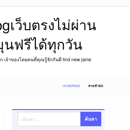
gเว็บตรงไม่ผ่าน
มุนฟรีได้ทุกวัน
 เจ้าของโดยคนที่คุณรู้จักกันดี find new jams
HOMEPAGE
ทางเข้าXO