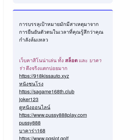
การบรรลุเป้าหมายมักมีสาเหตุมาจาก
การยืนยันตัวตนในเวลาที่คุณรู้สึกว่าคุณ
กำลังล้มเหลว
เว็บคาสิโนน่าเล่น ทั้ง
สล็อต
และ
บาคา
ร่า
ตึงจริงแตกบ่อยมาก
https://918kissauto.xyz
หนังชนโรง
https://sagame168th.club
joker123
ดูหนังออนไลน์
https://www.pussy888play.com
pussy888
บาคาร่า168
https://www.pgslot.golf