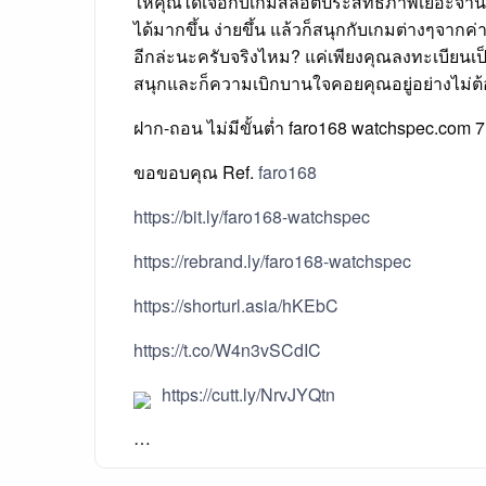
ให้คุณได้เจอกับเกมสล็อตประสิทธิภาพเยอะจำนวน
ได้มากขึ้น ง่ายขึ้น แล้วก็สนุกกับเกมต่างๆจา
อีกล่ะนะครับจริงไหม? แค่เพียงคุณลงทะเบียนเป็
สนุกและก็ความเบิกบานใจคอยคุณอยู่อย่างไม่ต้
ฝาก-ถอน ไม่มีขั้นต่ำ faro168 watchspec.com 7 
ขอขอบคุณ Ref.
faro168
https://bit.ly/faro168-watchspec
https://rebrand.ly/faro168-watchspec
https://shorturl.asia/hKEbC
https://t.co/W4n3vSCdIC
https://cutt.ly/NrvJYQtn
…