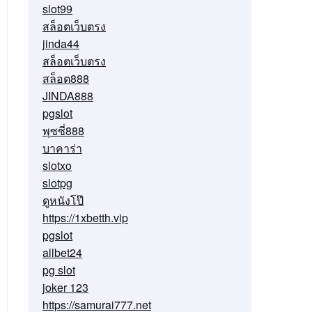
slot99
สล็อตเว็บตรง
jinda44
สล็อตเว็บตรง
สล็อต888
JINDA888
pgslot
พุซซี่888
บาคาร่า
slotxo
slotpg
ดูหนังโป๊
https://1xbetth.vip
pgslot
allbet24
pg slot
joker 123
https://samurai777.net