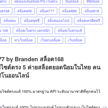
บตรง
ทดลองเล่นสล็อต PG เว็บตรง
ปั่นสล็อต
พีจีสล็อต
็อต168
สล็อต456
สล็อต777
สล็อต888
สล็อต918
สล็อตxo
สล็อตพุซซี่
สล็อตออนไลน์
สล็อตเครดิตฟรี
ง 168
สล็อตเว็บตรง แตกหนัก
สล็อตเว็บตรงแท้
ล็อต
หาเว็บสล็อต
เว็บตรงสล็อต
เว็บสล็อต
p 77 by Branden สล็อต168
บไซต์ตรง 5 ค่ายสล็อตยอดนิยมในไทย คน
สิโนออนไลน์
็บไซต์ตรงแท้ 100% มาตรฐาน API ระดับนานาชาติที่ทุกคนไว้
8
เว็บตรงแท้ 100% ไม่ผ่านเอเย่นต์ ไม่ผ่านตัวกลาง เว็บไซต์ตรง