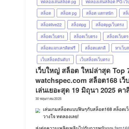
ทดลองเล่นสล็อต pg
ทดลองเล่นสล็อต PG เว็
สล็อต
สล็อต pg
สล็อต แตกหนัก
สล
สล็อตlive22
สล็อตpg
สล็อตpgเว็บตรง
สล็อตเว็บตรง
สล็อตเว็บตรง
สล็อตเว็บตร
สล็อตแจกเครดิตฟรี
สล็อตแตกดี
หาเว็บส
เว็บสล็อตอันดับ1
เว็บสล็อตเว็บตรง
เว็บใหญ่ สล็อต ใหม่ล่าสุด To
watchspec.com สล็อต168 เว็
เล่นเยอะสุด 19 มิถุนา 2025 คา
Posted
30 พฤษภาคม 2025
on
เล่นเกมสล็อตแบบฟินๆกับสล็อต168 สล็อตเว
วางใจ ทดลองเลย!
ส่งต่อความเพลิดเพลินไปกับการพนันบน
faro16