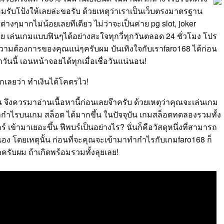
มรับโป้งให้เลยล่ะขอรับ ด้วยเหตุว่าเราเป็นเว็บตรงมาตรฐาน
่างๆมากไม่น้อยเลยทีเดียว ไม่ว่าจะเป็นค่าย pg slot, joker
 เล่นเกมแบบฟินๆได้อย่างสะใจทุกวี่ทุกวันตลอด 24 ชั่วโมง โปร
กความต้องการของคุณแน่ๆครับผม บันเทิงใจกับเราfaro168 ได้ก่อน
นนี้ เอนหน้าจอยได้ทุกเมื่อเชื่อวันแน่นอน!
อกเลยว่า ทำเงินได้โคตรไว!
จึงควรมาอ่านเนื้อหานี้ก่อนเลยจ๊าครับ ด้วยเหตุว่าคุณจะเล่นเกม
ทำกำไรบนเกม สล็อต ได้มากขึ้น ในปัจจุบัน เกมสล็อตทดลองรวมทั้ง
ร์ เข้ามาเยอะขึ้น ฟีพบร์เป็นอย่างไร? นั่นก็คือวัสดุหนึ่งที่สามารถ
เอง โดยเหตุนั้น ก่อนที่จะคุณจะเข้ามาทำกำไรกับเกมfaro168 ก็
ครับผม ถ้าเกิดพร้อมรวมทั้งลุยเลย!