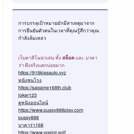
การบรรลุเป้าหมายมักมีสาเหตุมาจาก
การยืนยันตัวตนในเวลาที่คุณรู้สึกว่าคุณ
กำลังล้มเหลว
เว็บคาสิโนน่าเล่น ทั้ง
สล็อต
และ
บาคา
ร่า
ตึงจริงแตกบ่อยมาก
https://918kissauto.xyz
หนังชนโรง
https://sagame168th.club
joker123
ดูหนังออนไลน์
https://www.pussy888play.com
pussy888
บาคาร่า168
https://www.pgslot.golf