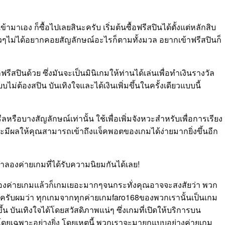
ามาเอง ก็ซื้อไปเลยสินะครับ เริ่มต้นซื้อฟรีสปินได้ตั้งแต่หลักสิบ
ไวๆไม่ได้อยากคอยสัญลักษณ์อะไรก็ตามทั้งมวล อยากเข้าฟรีสปินก็
สปินด้วย ซึ่งมันจะเป็นมินิเกมให้ท่านได้เล่นเพื่อทำเงินรางวัล
ม่ต้องสปิน บันเทิงใจและได้เงินเพิ่มขึ้นในครั้งเดียวแบบนี้
ีลหรือบางสัญลักษณ์เท่านั้น ใช้เพื่อเพิ่มจังหวะสำหรับเพื่อการเรียง
จะมีผลให้คุณสามารถเข้าถึงแจ็คพอตของเกมได้ง่ายมากยิ่งขึ้นอีก
ลองค่ายเกมที่ได้รับความนิยมกันได้เลย!
องของค่ายเกมแล้วก็เกมเยอะมากๆจนกระทั่งคุณอาจจะสงสัยว่า พวก
ครับผมว่า ทุกเกมจากทุกค่ายเกมfaro168ของพวกเรานั้นเป็นเกม
ึ้น บันเทิงใจได้โดยสวัสดิภาพแน่ๆ ซึ่งเกมที่เปิดให้บริการบน
โดยเฉพาะอย่างยิ่ง โดยเหตุนี้ พวกเราจะมายกแบบอย่างค่ายเกม