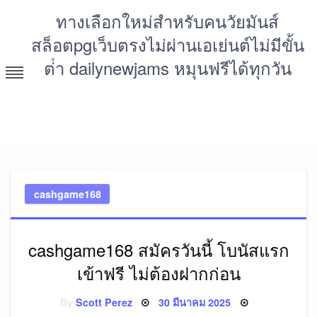
Skip
ทางเลือกใหม่สำหรับคนวัยมันส์
to
สล็อตpgเว็บตรงไม่ผ่านเอเย่นต์ไม่มีขั้น
content
ต่ํา dailynewjams หมุนฟรีได้ทุกวัน
https://thatnewjam.com สล็อต pg punpro สล็อตแตกง่าย
joker หมุนฟรี แตกง่ายที่สุดในโลก เพราะเราตั้งใจมาแจก
เจ้าของโดยคนที่คุณรู้จักกันดี find new jams
cashgame168
cashgame168 สมัครวันนี้ โบนัสแรก
เข้าฟรี ไม่ต้องฝากก่อน
Posted
By
Scott Perez
30 มีนาคม 2025
on