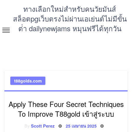
Skip
ทางเลือกใหม่สำหรับคนวัยมันส์
to
สล็อตpgเว็บตรงไม่ผ่านเอเย่นต์ไม่มีขั้น
content
ต่ํา dailynewjams หมุนฟรีได้ทุกวัน
https://thatnewjam.com สล็อต pg punpro สล็อตแตกง่าย
joker หมุนฟรี แตกง่ายที่สุดในโลก เพราะเราตั้งใจมาแจก
เจ้าของโดยคนที่คุณรู้จักกันดี find new jams
t88golds.com
Apply These Four Secret Techniques
To Improve T88gold เข้าสู่ระบบ
Posted
By
Scott Perez
25 เมษายน 2025
on