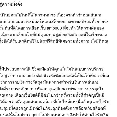
ความมั่งคั่ง
นยุคสมัยใหม่นี้มีความหมาย เนื่องจากถ้าว่าคุณเล่นเกม
นแบบแบบแผน ก็จะมีผลให้เล่นสล็อตอย่างขาดสติรวมทั้งอาจจะ
รเริ่มต้นที่ดีโดยการเลือกเว็บ amb888 ที่จะทำให้ความฝันของ
นื่องจากเลือกเว็บที่ดีมีคุณภาพสูงก็จะยิ่งเกิดผลดีในเรื่องของ
งยังได้รับเครดิตฟรีโบนัสฟรีสิทธิพิเศษรวมทั้งความมั่งมีที่คุณ
้วก็มีประสบการณ์ดี ซึ่งจะมีผลให้คุณมั่นใจในแบบการบริการ
สู่วงการเกม amb slot ตัวจริงซึ่งเว็บแห่งนี้เป็นเว็บที่ยอดเยี่ยม
ตราการจ่ายเงินรางวัลสูง มีแนวทางสำหรับในการเล่นเกม
ายถึงมีระบบระเบียบการพัฒนาดูแลศักยภาพของการบรรลุเป้า
พ เลือกเว็บไซต์นี้มีชัยไปกว่าครึ่งรวมทั้งที่สำคัญเป็นมี
เลยว่าเมื่อคุณเล่นเกมสล็อตที่เว็บไซต์แห่งนี้แล้วคุณจะได้รับ
ดกระดุมเม็ดแรกถูกเม็ดต่อไปก็จะถูกต้องดังการเลือกเว็บสล็อตที่
ยงแค่นั้นไม่ผ่าน agent ไม่ผ่านคนกลาง จึงทำให้ท่านได้รับเงิน