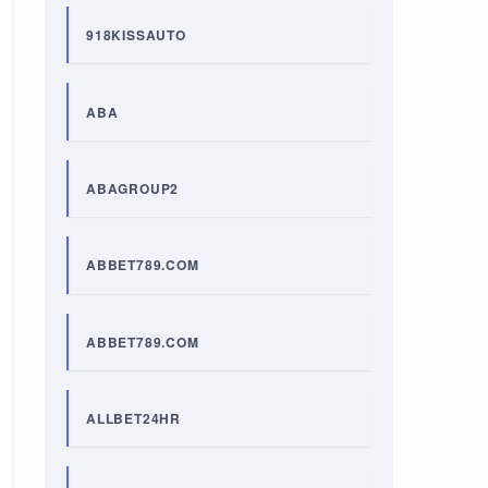
918KISSAUTO
ABA
ABAGROUP2
ABBET789.COM
ABBET789.COM
ALLBET24HR