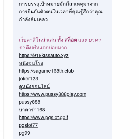
การบรรลุเป้าหมายมักมีสาเหตุมาจาก
การยืนยันตัวตนในเวลาที่คุณรู้สึกว่าคุณ
กำลังล้มเหลว
เว็บคาสิโนน่าเล่น ทั้ง
สล็อต
และ
บาคา
ร่า
ตึงจริงแตกบ่อยมาก
https://918kissauto.xyz
หนังชนโรง
https://sagame168th.club
joker123
ดูหนังออนไลน์
https://www.pussy888play.com
pussy888
บาคาร่า168
https://www.pgslot.golf
pgslot77
pg99