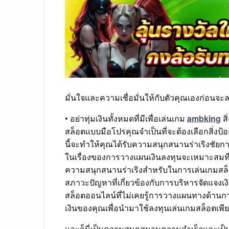
มั่นใจและความเชื่อมั่นให้กับตัวคุณเองก่อนจะ
• อย่าทุ่มเงินทั้งหมดที่มีเพื่อเล่นเกม
ambking
สิ
สล็อตแบบมือโปรคุณจำเป็นที่จะต้องเลือกสิ่งป้
นี้จะทำให้คุณได้รับความสนุกสนานร่าเริงชัยกา
ในเรื่องของการวางแผนเงินลงทุนจะเหมาะสมที่สุ
ความสนุกสนานร่าเริงสำหรับในการเล่นเกมสล็
สภาวะปัญหาที่เกี่ยวข้องกับการบริหารจัดแจงเงิ
สล็อตออนไลน์ที่ไม่เคยรู้การวางแผนทางด้านการเง
เงินของคุณเพื่อนำมาใช้ลงทุนเล่นเกมสล็อตเพีย
และก็นี่เป็นความสนุกสนานความสำเร็จและเป็น