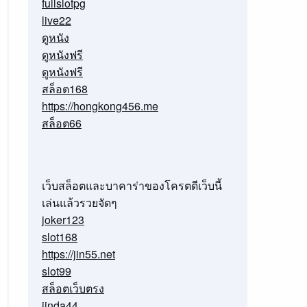
fullslotpg
live22
ดูหนัง
ดูหนังฟรี
ดูหนังฟรี
สล็อต168
https://hongkong456.me
สล็อต66
เว็บสล็อตและบาคาร่าของโครตดีเว็บนี้
เล่นแล้วรวยจัดๆ
joker123
slot168
https://jin55.net
slot99
สล็อตเว็บตรง
jinda44