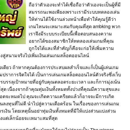
ถือว่าตัวเองจะทำได้เชื่อถือว่าตัวเองจะเป็นผู้ที่มี
สมรรถนะพอเพียงเพราะเรามีระบบทดลองเล่น
ให้ท่านได้ใช้งานล่วงหน้าเพื่อทำให้คุณรู้ดีว่า
เกมไหนจะเหมาะสมกับคุณที่สุด ambking พวก
เราจึงมีระบบระเบียบนี้เพื่อตอบสนองความ
อยากได้ของสมาชิกให้ทดลองเล่นเกมที่คุณ
ถูกใจได้และที่สำคัญก็คือจะก่อให้เพิ่มความ
ลงสู่สนามจริงไปเพิ่มเงินเล่นเกมสล็อตออนไลน์
่งเดียว ถ้าหากคุณต้องการประสบผลสำเร็จและก็เป็นผู้เล่นเกม
อมปราการจิตใจได้ เป็นการเล่นเกมสล็อตออนไลน์ตัวจริงซึ่งเว็บ
รบรรลุเป้าหมายที่อยู่กับคุณตลอดระยะเวลา และก็การมุ่งเน้น
ด เนื่องจากถ้าคุณทุ่มเงินทั้งหมดทั้งปวงที่คุณมีความสุขและ
อตจะหมดไป คุณจะเกิดความเครียดแล้วก็อาจจะมีการเกิด
นลงทุนที่ไม่ดี นำไปสู่ความเดือดร้อน ในเรื่องของการเล่นเกม
ิน โดยเหตุนั้นอย่าทุ่มเงินทั้งหมดที่มีให้แบ่งส่วนแบ่งส่วน
งแต่เล็กน้อยจะเหมาะสมที่สุด
แผนการเทคนิคที่จะนำพาให้คุณไปสู่การเป็น The winner