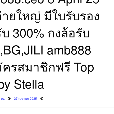
่ายใหญ่ มีใบรับรอง
ับ 300% กงล้อรับ
ot,BG,JILI amb888
มัครสมาชิกฟรี Top
by Stella
Posted
rez
27 เมษายน 2025
on